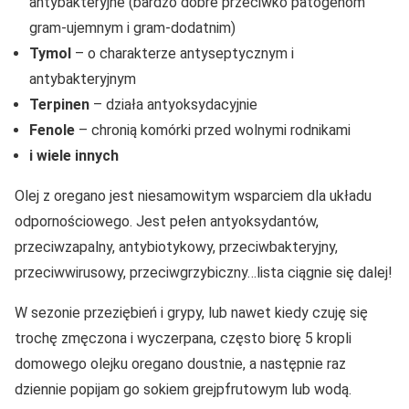
antybakteryjne (bardzo dobre przeciwko patogenom
gram-ujemnym i gram-dodatnim)
Tymol
– o charakterze antyseptycznym i
antybakteryjnym
Terpinen
– działa antyoksydacyjnie
Fenole
– chronią komórki przed wolnymi rodnikami
i wiele innych
Olej z oregano jest niesamowitym wsparciem dla układu
odpornościowego. Jest pełen antyoksydantów,
przeciwzapalny, antybiotykowy, przeciwbakteryjny,
przeciwwirusowy, przeciwgrzybiczny…lista ciągnie się dalej!
W sezonie przeziębień i grypy, lub nawet kiedy czuję się
trochę zmęczona i wyczerpana, często biorę 5 kropli
domowego olejku oregano doustnie, a następnie raz
dziennie popijam go sokiem grejpfrutowym lub wodą.