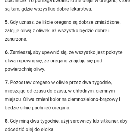
obić liście. To pomaga uwolnić lotne olejki w oregano, które
są tam, gdzie wszystkie dobre lekarstwa.
5.
Gdy uznasz, że liście oregano są dobrze zmiażdżone,
zalej je oliwą z oliwek, aż wszystko będzie dobre i
zanurzone.
6.
Zamieszaj, aby upewnić się, że wszystko jest pokryte
oliwą i upewnij się, że oregano znajduje się pod
powierzchnią oliwy.
7.
Pozostaw oregano w oliwie przez dwa tygodnie,
mieszając od czasu do czasu, w chłodnym, ciemnym
miejscu. Oliwa zmieni kolor na ciemnozielono-brązowy i
będzie silnie pachnieć oregano.
8.
Gdy miną dwa tygodnie, użyj serownicy lub sitkainer, aby
odcedzić olej do słoika.