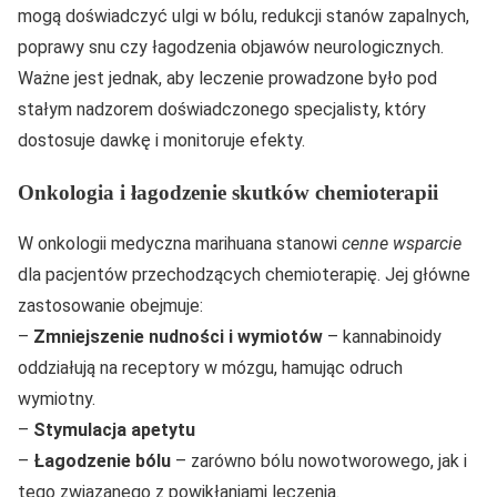
mogą doświadczyć ulgi w bólu, redukcji stanów zapalnych,
poprawy snu czy łagodzenia objawów neurologicznych.
Ważne jest jednak, aby leczenie prowadzone było pod
stałym nadzorem doświadczonego specjalisty, który
dostosuje dawkę i monitoruje efekty.
Onkologia i łagodzenie skutków chemioterapii
W onkologii medyczna marihuana stanowi
cenne wsparcie
dla pacjentów przechodzących chemioterapię. Jej główne
zastosowanie obejmuje:
–
Zmniejszenie nudności i wymiotów
– kannabinoidy
oddziałują na receptory w mózgu, hamując odruch
wymiotny.
–
Stymulacja apetytu
–
Łagodzenie bólu
– zarówno bólu nowotworowego, jak i
tego związanego z powikłaniami leczenia.