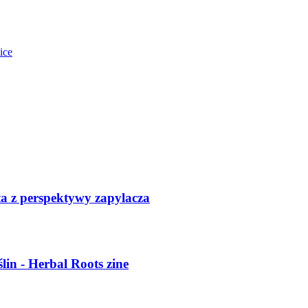
ice
ta z perspektywy zapylacza
lin - Herbal Roots zine