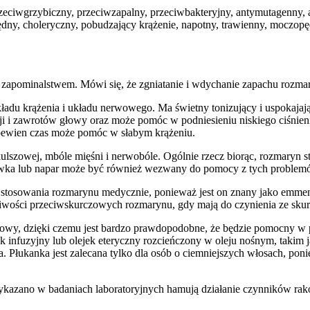
rzeciwgrzybiczny, przeciwzapalny, przeciwbakteryjny, antymutagenny,
opędny, choleryczny, pobudzający krążenie, napotny, trawienny, moczo
apominalstwem. Mówi się, że zgniatanie i wdychanie zapachu rozma
ładu krążenia i układu nerwowego. Ma świetny tonizujący i uspokajaj
i i zawrotów głowy oraz może pomóc w podniesieniu niskiego ciśnieni
 pewien czas może pomóc w słabym krążeniu.
szowej, mbóle mięśni i nerwobóle. Ogólnie rzecz biorąc, rozmaryn sto
lewka lub napar może być również wezwany do pomocy z tych problem
kać stosowania rozmarynu medycznie, ponieważ jest on znany jako em
iwości przeciwskurczowych rozmarynu, gdy mają do czynienia ze sku
łowy, dzięki czemu jest bardzo prawdopodobne, że będzie pomocny w p
infuzyjny lub olejek eteryczny rozcieńczony w oleju nośnym, takim ja
 Płukanka jest zalecana tylko dla osób o ciemniejszych włosach, poni
ykazano w badaniach laboratoryjnych hamują działanie czynników ra