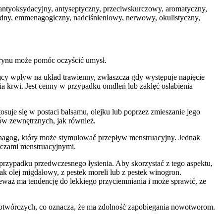
 antyoksydacyjny, antyseptyczny, przeciwskurczowy, aromatyczny,
pędny, emmenagogiczny, nadciśnieniowy, nerwowy, okulistyczny,
rynu może pomóc oczyścić umysł.
ący wpływ na układ trawienny, zwłaszcza gdy występuje napięcie
a krwi. Jest cenny w przypadku omdleń lub zaklęć osłabienia
suje się w postaci balsamu, olejku lub poprzez zmieszanie jego
ów zewnętrznych, jak również.
menagog, który może stymulować przepływ menstruacyjny. Jednak
rczami menstruacyjnymi.
rzypadku przedwczesnego łysienia. Aby skorzystać z tego aspektu,
k olej migdałowy, z pestek moreli lub z pestek winogron.
eważ ma tendencję do lekkiego przyciemniania i może sprawić, że
kotwórczych, co oznacza, że ma zdolność zapobiegania nowotworom.