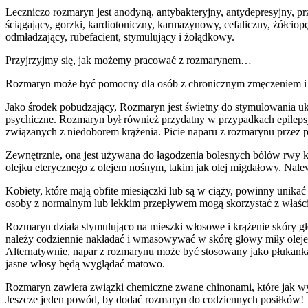
Leczniczo rozmaryn jest anodyną, antybakteryjny, antydepresyjny, p
ściągający, gorzki, kardiotoniczny, karmazynowy, cefaliczny, żółci
odmładzający, rubefacient, stymulujący i żołądkowy.
Przyjrzyjmy się, jak możemy pracować z rozmarynem…
Rozmaryn może być pomocny dla osób z chronicznym zmęczeniem i z
Jako środek pobudzający, Rozmaryn jest świetny do stymulowania uk
psychiczne. Rozmaryn był również przydatny w przypadkach epilepsj
związanych z niedoborem krążenia. Picie naparu z rozmarynu przez
Zewnętrznie, ona jest używana do łagodzenia bolesnych bólów rwy kul
olejku eterycznego z olejem nośnym, takim jak olej migdałowy. Na
Kobiety, które mają obfite miesiączki lub są w ciąży, powinny uni
osoby z normalnym lub lekkim przepływem mogą skorzystać z właśc
Rozmaryn działa stymulująco na mieszki włosowe i krążenie skóry g
należy codziennie nakładać i wmasowywać w skórę głowy miły olejek 
Alternatywnie, napar z rozmarynu może być stosowany jako płukanka.
jasne włosy będą wyglądać matowo.
Rozmaryn zawiera związki chemiczne zwane chinonami, które jak w
Jeszcze jeden powód, by dodać rozmaryn do codziennych posiłków!