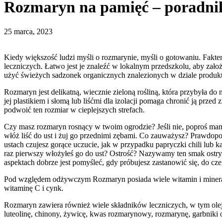
Rozmaryn na pamięć – poradni
25 marca, 2023
Kiedy większość ludzi myśli o rozmarynie, myśli o gotowaniu. Fakte
leczniczych. Łatwo jest je znaleźć w lokalnym przedszkolu, aby za
użyć świeżych sadzonek organicznych znalezionych w dziale produk
Rozmaryn jest delikatną, wiecznie zieloną rośliną, która przybyła 
jej plastikiem i słomą lub liśćmi dla izolacji pomaga chronić ją pr
podwoić ten rozmiar w cieplejszych strefach.
Czy masz rozmaryn rosnący w twoim ogrodzie? Jeśli nie, poproś mam
włóż liść do ust i żuj go przednimi zębami. Co zauważysz? Prawdopod
ustach czujesz gorące uczucie, jak w przypadku papryczki chili lub k
raz pierwszy włożyłeś go do ust? Ostrość? Nazywamy ten smak ostrym.
aspektach dobrze jest pomyśleć, gdy próbujesz zastanowić się, do cz
Pod względem odżywczym Rozmaryn posiada wiele witamin i minerałów
witaminę C i cynk.
Rozmaryn zawiera również wiele składników leczniczych, w tym olejki e
luteolinę, chinony, żywicę, kwas rozmarynowy, rozmarynę, garbniki o