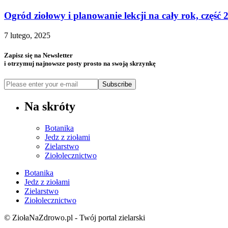
Ogród ziołowy i planowanie lekcji na cały rok, część 
7 lutego, 2025
Zapisz się na Newsletter
i otrzymuj najnowsze posty prosto na swoją skrzynkę
Subscribe
Na skróty
Botanika
Jedz z ziołami
Zielarstwo
Ziołolecznictwo
Botanika
Jedz z ziołami
Zielarstwo
Ziołolecznictwo
© ZiołaNaZdrowo.pl - Twój portal zielarski