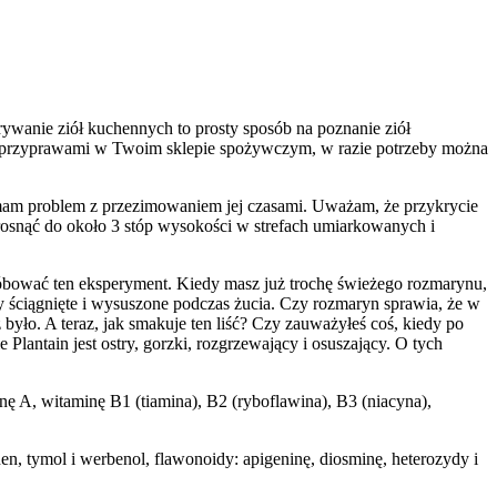
rywanie ziół kuchennych to prosty sposób na poznanie ziół
e z przyprawami w Twoim sklepie spożywczym, w razie potrzeby można
le mam problem z przezimowaniem jej czasami. Uważam, że przykrycie
e rosnąć do około 3 stóp wysokości w strefach umiarkowanych i
róbować ten eksperyment. Kiedy masz już trochę świeżego rozmarynu,
by ściągnięte i wysuszone podczas żucia. Czy rozmaryn sprawia, że w
było. A teraz, jak smakuje ten liść? Czy zauważyłeś coś, kiedy po
lantain jest ostry, gorzki, rozgrzewający i osuszający. O tych
 A, witaminę B1 (tiamina), B2 (ryboflawina), B3 (niacyna),
nen, tymol i werbenol, flawonoidy: apigeninę, diosminę, heterozydy i