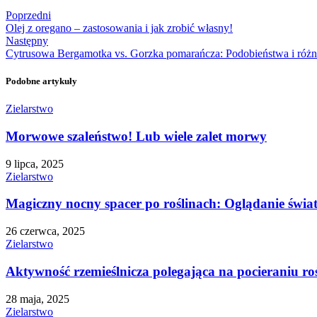
Poprzedni
Olej z oregano – zastosowania i jak zrobić własny!
Następny
Cytrusowa Bergamotka vs. Gorzka pomarańcza: Podobieństwa i różn
Podobne artykuły
Zielarstwo
Morwowe szaleństwo! Lub wiele zalet morwy
9 lipca, 2025
Zielarstwo
Magiczny nocny spacer po roślinach: Oglądanie świa
26 czerwca, 2025
Zielarstwo
Aktywność rzemieślnicza polegająca na pocieraniu roś
28 maja, 2025
Zielarstwo