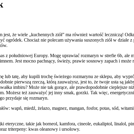
k
m jest, że wiele „kuchennych ziół” ma również wartość leczniczą! Odk
łożyć ogródek. Chociaż nie polecam używania suszonych ziół w dzial
tów.
do nas z południowej Europy. Mogę uprawiać rozmaryn w strefie 6b, a
zed zimnem. Jest mocno pachnący, świeży, prawie sosnowy zapach i moż
ę lub tatę, aby kupili trochę świeżego rozmarynu ze sklepu, aby wyp
obnie pierwszą rzeczą, którą zauważysz, jest to, że twoje usta są jak
awałka imbiru? Może nie tak gorące, ale prawdopodobnie cieplejsze niż 
 Możesz też zauważyć jej inny smak, gorzki. Tak więc, energetycznie P
ego przydaje się rozmaryn.
: wapń, miedź, żelazo, magnez, mangan, fosfor, potas, sód, witaminę
teryczne, takie jak borneol, kamfora, cineole, eukaliptol, linalol, pi
raz triterpeny: kwas oleanowy i ursolowy.