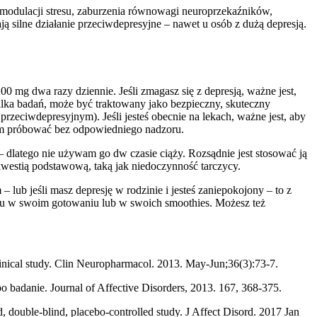
 modulacji stresu, zaburzenia równowagi neuroprzekaźników,
ą silne działanie przeciwdepresyjne – nawet u osób z dużą depresją.
 mg dwa razy dziennie. Jeśli zmagasz się z depresją, ważne jest,
ilka badań, może być traktowany jako bezpieczny, skuteczny
zeciwdepresyjnym). Jeśli jesteś obecnie na lekach, ważne jest, aby
cam próbować bez odpowiedniego nadzoru.
 dlatego nie używam go dw czasie ciąży. Rozsądnie jest stosować ją
kwestią podstawową, taką jak niedoczynność tarczycy.
 lub jeśli masz depresję w rodzinie i jesteś zaniepokojony – to z
ku w swoim gotowaniu lub w swoich smoothies. Możesz też
clinical study. Clin Neuropharmacol. 2013. May-Jun;36(3):73-7.
o badanie. Journal of Affective Disorders, 2013. 167, 368-375.
 double-blind, placebo-controlled study. J Affect Disord. 2017 Jan