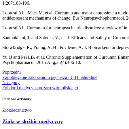
1;207:188-196.
Lopresti AL i Maes M, et al. Curcumin and major depression: a randomis
antidepressant mechanisms of change. Eur Neuropsychopharmacol. 20
Lopresti AL. Curcumin for neuropsychiatric disorders: a review of i
Sanmukhani, J. and Satodia, V., et al. Efficacy and Safety of Curcum
Strawbridge, R., Young, A. H., & Cleare, A. J. Biomarkers for depressi
Yu JJ and Pei LB, et al. Chronic Supplementation of Curcumin Enhanc
Psychopharmacol. 2015 Aug;35(4):406-10.
Poprzedni
Zapobieganie zakażeniom pęcherza i UTI naturalnie
Następny
Folklor i medycyna oczaru wirginijskiego
Podobne artykuły
Ziołolecznictwo
Zioła w służbie medycyny