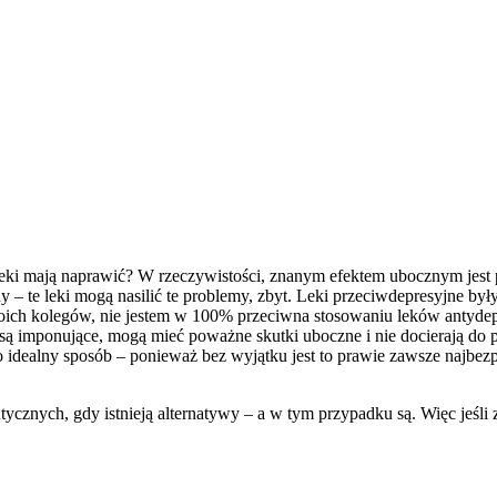
e leki mają naprawić? W rzeczywistości, znanym efektem ubocznym jest 
ny – te leki mogą nasilić te problemy, zbyt. Leki przeciwdepresyjne b
ich kolegów, nie jestem w 100% przeciwna stosowaniu leków antydep
ie są imponujące, mogą mieć poważne skutki uboczne i nie docierają do
 idealny sposób – ponieważ bez wyjątku jest to prawie zawsze najbezp
znych, gdy istnieją alternatywy – a w tym przypadku są. Więc jeśli zm