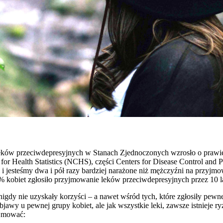
e leków przeciwdepresyjnych w Stanach Zjednoczonych wzrosło o prawi
 Health Statistics (NCHS), części Centers for Disease Control and Pr
i i jesteśmy dwa i pół razy bardziej narażone niż mężczyźni na przyj
2% kobiet zgłosiło przyjmowanie leków przeciwdepresyjnych przez 10 la
 nigdy nie uzyskały korzyści – a nawet wśród tych, które zgłosiły pew
awy u pewnej grupy kobiet, ale jak wszystkie leki, zawsze istnieje 
ejmować: