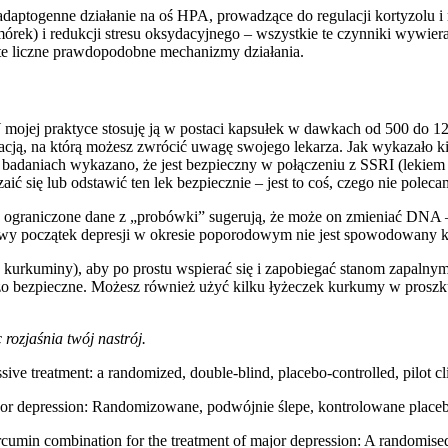
daptogenne działanie na oś HPA, prowadzące do regulacji kortyzolu i
rek) i redukcji stresu oksydacyjnego – wszystkie te czynniki wywieraj
e te liczne prawdopodobne mechanizmy działania.
mojej praktyce stosuję ją w postaci kapsułek w dawkach od 500 do 1200
macją, na którą możesz zwrócić uwagę swojego lekarza. Jak wykazało k
daniach wykazano, że jest bezpieczny w połączeniu z SSRI (lekiem pr
 się lub odstawić ten lek bezpiecznie – jest to coś, czego nie pole
a ograniczone dane z „probówki” sugerują, że może on zmieniać DNA –
 nowy początek depresji w okresie poporodowym nie jest spowodowany 
 kurkuminy), aby po prostu wspierać się i zapobiegać stanom zapalnym –
dzo bezpieczne. Możesz również użyć kilku łyżeczek kurkumy w prosz
rozjaśnia twój nastrój.
ive treatment: a randomized, double-blind, placebo-controlled, pilot 
major depression: Randomizowane, podwójnie ślepe, kontrolowane placeb
umin combination for the treatment of major depression: A randomised,