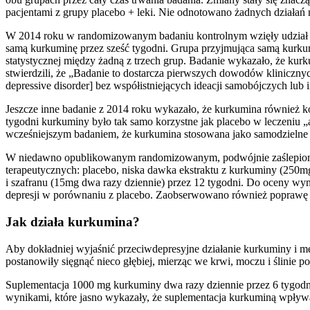
pacjentami z grupy placebo + leki. Nie odnotowano żadnych działań
W 2014 roku w randomizowanym badaniu kontrolnym wzięły udział tr
samą kurkuminę przez sześć tygodni. Grupa przyjmująca samą kurkumi
statystycznej między żadną z trzech grup. Badanie wykazało, że kur
stwierdzili, że „Badanie to dostarcza pierwszych dowodów kliniczny
depressive disorder] bez współistniejących ideacji samobójczych lub
Jeszcze inne badanie z 2014 roku wykazało, że kurkumina również 
tygodni kurkuminy było tak samo korzystne jak placebo w leczeniu „a
wcześniejszym badaniem, że kurkumina stosowana jako samodzielne l
W niedawno opublikowanym randomizowanym, podwójnie zaślepionym,
terapeutycznych: placebo, niska dawka ekstraktu z kurkuminy (250m
i szafranu (15mg dwa razy dziennie) przez 12 tygodni. Do oceny wy
depresji w porównaniu z placebo. Zaobserwowano również poprawę w
Jak działa kurkumina?
Aby dokładniej wyjaśnić przeciwdepresyjne działanie kurkuminy i m
postanowiły sięgnąć nieco głębiej, mierząc we krwi, moczu i ślinie 
Suplementacja 1000 mg kurkuminy dwa razy dziennie przez 6 tygodni w
wynikami, które jasno wykazały, że suplementacja kurkuminą wpływa