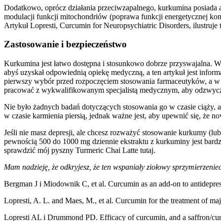
Dodatkowo, oprócz działania przeciwzapalnego, kurkumina posiada a
modulacji funkcji mitochondriów (poprawa funkcji energetycznej komó
Artykuł Lopresti, Curcumin for Neuropsychiatric Disorders, ilustruj
Zastosowanie i bezpieczeństwo
Kurkumina jest łatwo dostępna i stosunkowo dobrze przyswajalna. W 
abyś uzyskał odpowiednią opiekę medyczną, a ten artykuł jest infor
pierwszy wybór przed rozpoczęciem stosowania farmaceutyków, a w ba
pracować z wykwalifikowanym specjalistą medycznym, aby odzwyczaić
Nie było żadnych badań dotyczących stosowania go w czasie ciąży, 
w czasie karmienia piersią, jednak ważne jest, aby upewnić się, że
Jeśli nie masz depresji, ale chcesz rozważyć stosowanie kurkumy (lub
pewnością 500 do 1000 mg dziennie ekstraktu z kurkuminy jest bar
sprawdzić mój pyszny Turmeric Chai Latte tutaj.
Mam nadzieję, że odkryjesz, że ten wspaniały ziołowy sprzymierzeniec 
Bergman J i Miodownik C, et al. Curcumin as an add-on to antidepress
Lopresti, A. L. and Maes, M., et al. Curcumin for the treatment of 
Lopresti AL i Drummond PD. Efficacy of curcumin, and a saffron/curc