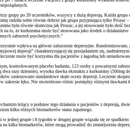
 niepożądanych.
zy grupy po 20 uczestników, wszyscy z dużą depresją. Każda grupa ot
nę radziła sobie równie dobrze jak grupa przyjmująca tylko Prozac – g
kumina była równie skuteczna jak Prozac, a jej stosowanie było dość
ch na to, że kurkumina może być stosowana jako środek o działaniuiv
 innych zaburzeń psychotycznych.”
korzystnie wpływa na główne zaburzenie depresyjne. Randomizowane, 
typowej depresji” charakteryzującej się przejadaniem się, nadmiernym
eczenie może być korzystna dla pacjentów z łagodną lub umiarkowaną
 kontrolowanym placebo badaniu, 123 osoby z poważnymi zaburzenia
g dwa razy dziennie), wysoka dawka ekstraktu z kurkuminy (500mg dwa
ników zastosowano standardowe skale oceny depresji. Leczenie skojar
 zakresie lęku. Nie stwierdzono różnic pomiędzy różnymi dawkami k
echanizm leżący u podstaw tego działania u pacjentów z depresją, d
poziom kilku różnych biomarkerów stanu zapalnego.
 jednej grupie i 8 tygodni w drugiej grupie wiązała się ze spadkiem c
 na kilka biomarkerów, które mogą prowadzić do zmniejszenia depresj