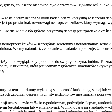
ie, gdy to, co jeszcze niedawno było obrzeżem – używanie roślin jak
a – została teraz uznana w kilku badaniach za korzystną w leczeniu de
 nie jest po prostu brak równowagi neuroprzekaźników, który wymaga 
e. Ale dla wielu osób główną przyczyną depresji jest zjawisko określ
u neuroprzekaźników – szczególnie serotoniny i noradrenaliny. Jednak 
odniona. Wiemy natomiast, że badanie za badaniem pokazuje, że neuro
eżym nie wygląda zbyt podobnie do swojego kuzyna, imbiru. To znaczy
 zapalny. Kurkumina, która jest jednym z głównych składników aktywn
esji.
ratury na temat kurkumy wykazują skuteczność kurkuminy, samej lub w
dużych zaburzeń depresyjnych; stwierdzono również znaczną poprawę 
resji uczestniczyło w 5-cio tygodniowym, podwójnie ślepym, randomi
nymi (escitalopram lub wenlafaksyna). Wyniki oparte na standardowy
zące po 7 dniach leczenia. Pacjenci z grupy kurkuminy wykazali tend