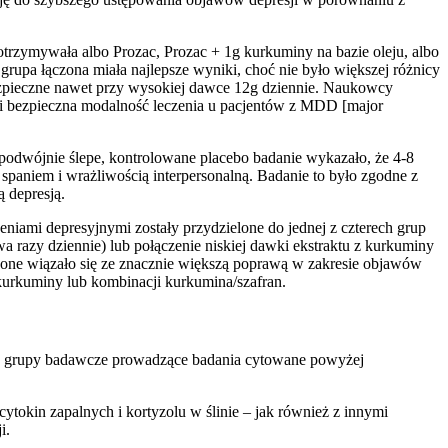
rzymywała albo Prozac, Prozac + 1g kurkuminy na bazie oleju, albo
rupa łączona miała najlepsze wyniki, choć nie było większej różnicy
 bezpieczne nawet przy wysokiej dawce 12g dziennie. Naukowcy
e i bezpieczna modalność leczenia u pacjentów z MDD [major
podwójnie ślepe, kontrolowane placebo badanie wykazało, że 4-8
 spaniem i wrażliwością interpersonalną. Badanie to było zgodne z
 depresją.
mi depresyjnymi zostały przydzielone do jednej z czterech grup
 razy dziennie) lub połączenie niskiej dawki ekstraktu z kurkuminy
zone wiązało się ze znacznie większą poprawą w zakresie objawów
urkuminy lub kombinacji kurkumina/szafran.
wie grupy badawcze prowadzące badania cytowane powyżej
ytokin zapalnych i kortyzolu w ślinie – jak również z innymi
i.