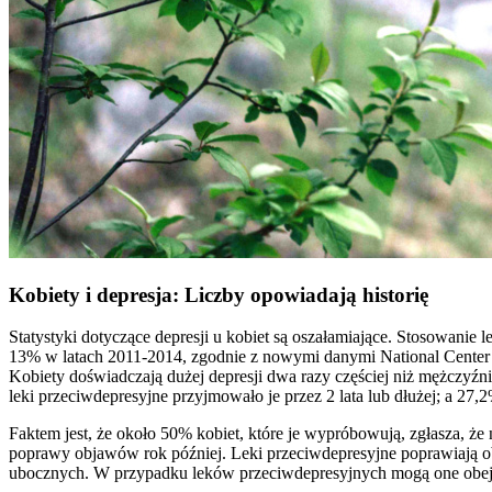
Kobiety i depresja: Liczby opowiadają historię
Statystyki dotyczące depresji u kobiet są oszałamiające. Stosowani
13% w latach 2011-2014, zgodnie z nowymi danymi National Center for
Kobiety doświadczają dużej depresji dwa razy częściej niż mężczyźn
leki przeciwdepresyjne przyjmowało je przez 2 lata lub dłużej; a 27,
Faktem jest, że około 50% kobiet, które je wypróbowują, zgłasza, że
poprawy objawów rok później. Leki przeciwdepresyjne poprawiają obj
ubocznych. W przypadku leków przeciwdepresyjnych mogą one ob