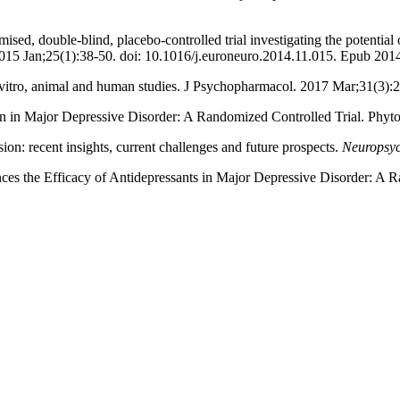
ed, double-blind, placebo-controlled trial investigating the potential 
15 Jan;25(1):38-50. doi: 10.1016/j.euroneuro.2014.11.015. Epub 201
n vitro, animal and human studies. J Psychopharmacol. 2017 Mar;31(3):
in in Major Depressive Disorder: A Randomized Controlled Trial. Phyto
on: recent insights, current challenges and future prospects.
Neuropsyc
es the Efficacy of Antidepressants in Major Depressive Disorder: A R