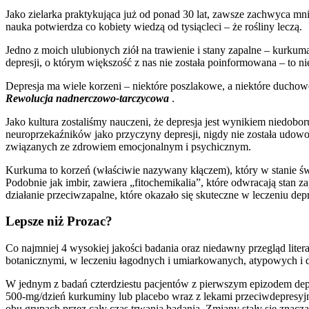
Jako zielarka praktykująca już od ponad 30 lat, zawsze zachwyca mn
nauka potwierdza co kobiety wiedzą od tysiącleci – że rośliny leczą.
Jedno z moich ulubionych ziół na trawienie i stany zapalne – kurkum
depresji, o którym większość z nas nie została poinformowana – to
Depresja ma wiele korzeni – niektóre poszlakowe, a niektóre duchow
Rewolucja nadnerczowo-tarczycowa
.
Jako kultura zostaliśmy nauczeni, że depresja jest wynikiem niedobor
neuroprzekaźników jako przyczyny depresji, nigdy nie została udow
związanych ze zdrowiem emocjonalnym i psychicznym.
Kurkuma to korzeń (właściwie nazywany kłączem), który w stanie świ
Podobnie jak imbir, zawiera „fitochemikalia”, które odwracają stan
działanie przeciwzapalne, które okazało się skuteczne w leczeniu depr
Lepsze niż Prozac?
Co najmniej 4 wysokiej jakości badania oraz niedawny przegląd lite
botanicznymi, w leczeniu łagodnych i umiarkowanych, atypowych i 
W jednym z badań czterdziestu pacjentów z pierwszym epizodem dep
500-mg/dzień kurkuminy lub placebo wraz z lekami przeciwdepresyj
obu grupach przez cały czas trwania badania. Zmiany stały się znac