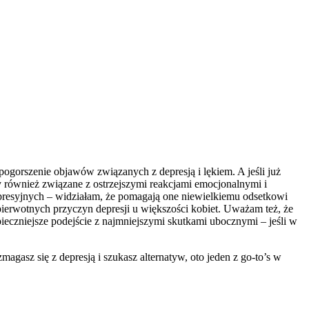
pogorszenie objawów związanych z depresją i lękiem. A jeśli już
yły również związane z ostrzejszymi reakcjami emocjonalnymi i
resyjnych – widziałam, że pomagają one niewielkiemu odsetkowi
 pierwotnych przyczyn depresji u większości kobiet. Uważam też, że
ieczniejsze podejście z najmniejszymi skutkami ubocznymi – jeśli w
agasz się z depresją i szukasz alternatyw, oto jeden z go-to’s w