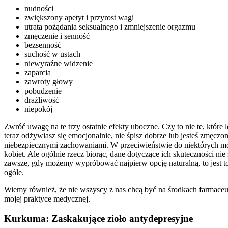
nudności
zwiększony apetyt i przyrost wagi
utrata pożądania seksualnego i zmniejszenie orgazmu
zmęczenie i senność
bezsenność
suchość w ustach
niewyraźne widzenie
zaparcia
zawroty głowy
pobudzenie
drażliwość
niepokój
Zwróć uwagę na te trzy ostatnie efekty uboczne. Czy to nie te, któr
teraz odżywiasz się emocjonalnie, nie śpisz dobrze lub jesteś zmęczo
niebezpiecznymi zachowaniami. W przeciwieństwie do niektórych mo
kobiet. Ale ogólnie rzecz biorąc, dane dotyczące ich skuteczności n
zawsze, gdy możemy wypróbować najpierw opcję naturalną, to jest to
ogóle.
Wiemy również, że nie wszyscy z nas chcą być na środkach farmaceutyc
mojej praktyce medycznej.
Kurkuma: Zaskakujące zioło antydepresyjne