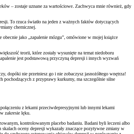
o leków – zostaje uznane za wartościowe. Zachwyca mnie również, gdy
presji. To rzuca światło na jeden z ważnych faktów dotyczących
wymiany chemicznej.
ane obecnie jako „zapalenie mózgu”, omówione w mojej książce
większość teorii, które zostały wysunięte na temat niedoboru
zapalenie jest podstawową przyczyną depresji i innych wyzwań
, dopóki nie przetniesz go i nie zobaczysz jasnożółtego wnętrza!
ych pochodzących z przyprawy kurkumy, ma szczególnie silne
 połączeniu z lekami przeciwdepresyjnymi lub innymi lekami
w zakresie lęku.
zowanym, kontrolowanym placebo badaniu. Badani byli leczeni albo
ch skalach oceny depresji wykazały znaczące pozytywne zmiany w
encję do szybszego ustępowania objawów depresji w porównaniu z