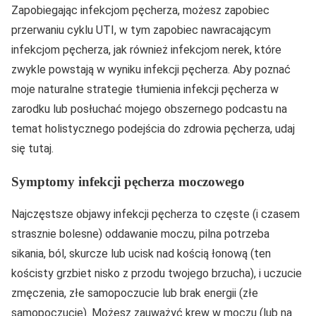
Zapobiegając infekcjom pęcherza, możesz zapobiec
przerwaniu cyklu UTI, w tym zapobiec nawracającym
infekcjom pęcherza, jak również infekcjom nerek, które
zwykle powstają w wyniku infekcji pęcherza. Aby poznać
moje naturalne strategie tłumienia infekcji pęcherza w
zarodku lub posłuchać mojego obszernego podcastu na
temat holistycznego podejścia do zdrowia pęcherza, udaj
się tutaj.
Symptomy infekcji pęcherza moczowego
Najczęstsze objawy infekcji pęcherza to częste (i czasem
strasznie bolesne) oddawanie moczu, pilna potrzeba
sikania, ból, skurcze lub ucisk nad kością łonową (ten
kościsty grzbiet nisko z przodu twojego brzucha), i uczucie
zmęczenia, złe samopoczucie lub brak energii (złe
samopoczucie). Możesz zauważyć krew w moczu (lub na