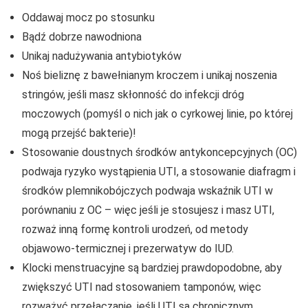
Oddawaj mocz po stosunku
Bądź dobrze nawodniona
Unikaj nadużywania antybiotyków
Noś bieliznę z bawełnianym kroczem i unikaj noszenia
stringów, jeśli masz skłonność do infekcji dróg
moczowych (pomyśl o nich jak o cyrkowej linie, po której
mogą przejść bakterie)!
Stosowanie doustnych środków antykoncepcyjnych (OC)
podwaja ryzyko wystąpienia UTI, a stosowanie diafragm i
środków plemnikobójczych podwaja wskaźnik UTI w
porównaniu z OC – więc jeśli je stosujesz i masz UTI,
rozważ inną formę kontroli urodzeń, od metody
objawowo-termicznej i prezerwatyw do IUD.
Klocki menstruacyjne są bardziej prawdopodobne, aby
zwiększyć UTI nad stosowaniem tamponów, więc
rozważyć przełączanie, jeśli UTI są chronicznym