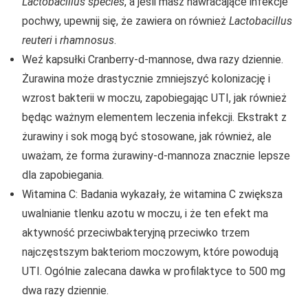
Lactobacillus species
, a jeśli masz nawracające infekcje
pochwy, upewnij się, że zawiera on również
Lactobacillus
reuteri
i
rhamnosus
.
Weź kapsułki Cranberry-d-mannose, dwa razy dziennie.
Żurawina może drastycznie zmniejszyć kolonizację i
wzrost bakterii w moczu, zapobiegając UTI, jak również
będąc ważnym elementem leczenia infekcji. Ekstrakt z
żurawiny i sok mogą być stosowane, jak również, ale
uważam, że forma żurawiny-d-mannoza znacznie lepsze
dla zapobiegania.
Witamina C: Badania wykazały, że witamina C zwiększa
uwalnianie tlenku azotu w moczu, i że ten efekt ma
aktywność przeciwbakteryjną przeciwko trzem
najczęstszym bakteriom moczowym, które powodują
UTI. Ogólnie zalecana dawka w profilaktyce to 500 mg
dwa razy dziennie.