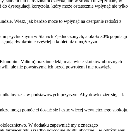
zmy, ślubem lub narodzinami dziecka, lub w środku dużej zmiany w
do dysregulacji kortyzolu, który może ostatecznie wpłynąć nie tylko
ekundzie. Wiesz, jak bardzo może to wpłynąć na czerpanie radości z
obami psychicznymi w Stanach Zjednoczonych, a około 30% populacji
stępują dwukrotnie częściej u kobiet niż u mężczyzn.
, Klonopin i Valium) oraz inne leki, mają wiele skutków ubocznych –
ili, ale nie powstrzyma ich przed powrotem i nie rozwiąże
ch unikalny zestaw podstawowych przyczyn. Aby dowiedzieć się, jak
radcze mogą pomóc ci dostać się i czuć więcej wewnętrznego spokoju,
 ziołolecznictwo. W dodatku zapewniać my z znacząco
jak farmaceutyki i rzadko powoduje skutki uboczne – w odróżnieniu