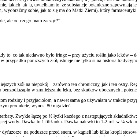
mię, takich jak ja, uwielbiam to, że substancje botaniczne zapewniają l
, wyobraźmy sobie, jak to się ma do Matki Ziemi), który farmaceutyk
nie, ale od czego mam zacząć?”.
dy to, co tak niedawno było fringe – przy użyciu roślin jako leków –
 w przypadku poniższych ziół, istnieje nie tylko silna historia tradycyj
ejszych ziół na niepokój – zarówno ten chroniczny, jak i ten ostry. 
a benzodiazapin w zmniejszaniu lęku, bez skutków ubocznych i potencj
onkom rodziny i przyjaciołom, a nawet sama go używałam w trakcie pr
zym produkcie, wynosi 80 mg/dzień.
erbaty. Zwykle łączę po ½ łyżki każdego z następujących składników: 
ącej wody. Dawka to 1 filiżanka. Dawka nalewki to 1-2 mL w ¼ szklan
dyfuzorze, na poduszce przed snem, w kąpieli lub kilka kropli stos