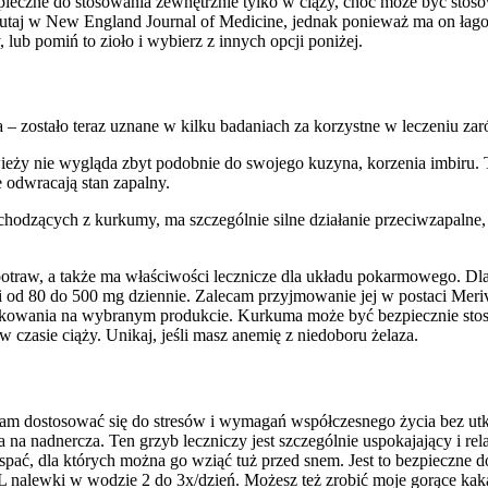
bezpieczne do stosowania zewnętrznie tylko w ciąży, choć może być st
utaj w New England Journal of Medicine, jednak ponieważ ma on łagod
 lub pomiń to zioło i wybierz z innych opcji poniżej.
 – zostało teraz uznane w kilku badaniach za korzystne w leczeniu zaró
eży nie wygląda zbyt podobnie do swojego kuzyna, korzenia imbiru. To
e odwracają stan zapalny.
odzących z kurkumy, ma szczególnie silne działanie przeciwzapalne,
traw, a także ma właściwości lecznicze dla układu pokarmowego. Dla a
 od 80 do 500 mg dziennie. Zalecam przyjmowanie jej w postaci Meri
 dawkowania na wybranym produkcie. Kurkuma może być bezpiecznie st
w czasie ciąży. Unikaj, jeśli masz anemię z niedoboru żelaza.
nam dostosować się do stresów i wymagań współczesnego życia bez utkn
a na nadnercza. Ten grzyb leczniczy jest szczególnie uspokajający i rela
ą spać, dla których można go wziąć tuż przed snem. Jest to bezpieczne 
L nalewki w wodzie 2 do 3x/dzień. Możesz też zrobić moje gorące kakao