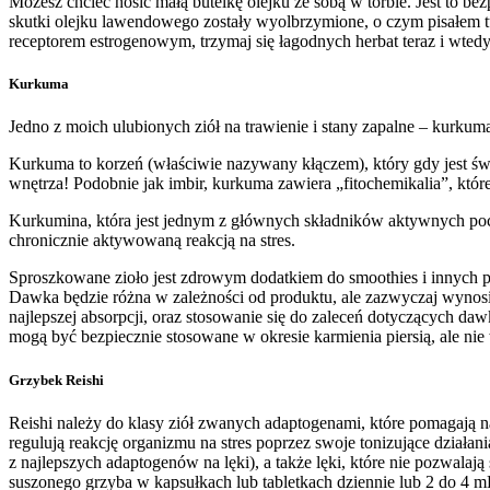
Możesz chcieć nosić małą butelkę olejku ze sobą w torbie. Jest to 
skutki olejku lawendowego zostały wyolbrzymione, o czym pisałem t
receptorem estrogenowym, trzymaj się łagodnych herbat teraz i wtedy,
Kurkuma
Jedno z moich ulubionych ziół na trawienie i stany zapalne – kurkuma
Kurkuma to korzeń (właściwie nazywany kłączem), który gdy jest świ
wnętrza! Podobnie jak imbir, kurkuma zawiera „fitochemikalia”, któr
Kurkumina, która jest jednym z głównych składników aktywnych poch
chronicznie aktywowaną reakcją na stres.
Sproszkowane zioło jest zdrowym dodatkiem do smoothies i innych po
Dawka będzie różna w zależności od produktu, ale zazwyczaj wynosi
najlepszej absorpcji, oraz stosowanie się do zaleceń dotyczących
mogą być bezpiecznie stosowane w okresie karmienia piersią, ale nie 
Grzybek Reishi
Reishi należy do klasy ziół zwanych adaptogenami, które pomagają 
regulują reakcję organizmu na stres poprzez swoje tonizujące działani
z najlepszych adaptogenów na lęki), a także lęki, które nie pozwalaj
suszonego grzyba w kapsułkach lub tabletkach dziennie lub 2 do 4 m