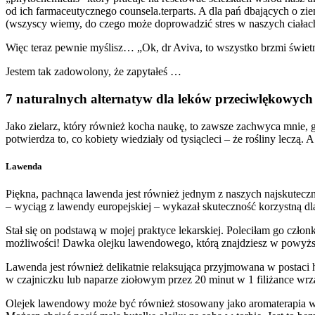
od ich farmaceutycznego counsela.terparts. A dla pań dbających o zie
(wszyscy wiemy, do czego może doprowadzić stres w naszych ciałach
Więc teraz pewnie myślisz… „Ok, dr Aviva, to wszystko brzmi świet
Jestem tak zadowolony, że zapytałeś …
7 naturalnych alternatyw dla leków przeciwlękowych
Jako zielarz, który również kocha naukę, to zawsze zachwyca mnie, g
potwierdza to, co kobiety wiedziały od tysiącleci – że rośliny leczą. A
Lawenda
Piękna, pachnąca lawenda jest również jednym z naszych najskuteczni
– wyciąg z lawendy europejskiej – wykazał skuteczność korzystną dl
Stał się on podstawą w mojej praktyce lekarskiej. Poleciłam go czł
możliwości! Dawka olejku lawendowego, którą znajdziesz w powyżs
Lawenda jest również delikatnie relaksująca przyjmowana w postaci h
w czajniczku lub naparze ziołowym przez 20 minut w 1 filiżance wrz
Olejek lawendowy może być również stosowany jako aromaterapia w 