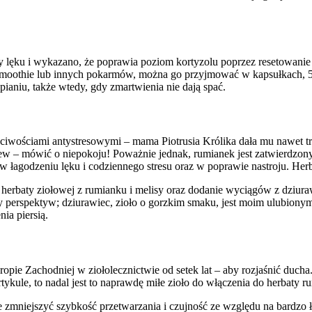
lęku i wykazano, że poprawia poziom kortyzolu poprzez resetowanie s
smoothie lub innych pokarmów, można go przyjmować w kapsułkach, 5
aniu, także wtedy, gdy zmartwienia nie dają spać.
łaściwościami antystresowymi – mama Piotrusia Królika dała mu nawet 
ew – mówić o niepokoju! Poważnie jednak, rumianek jest zatwierdzony 
 łagodzeniu lęku i codziennego stresu oraz w poprawie nastroju. Herb
i herbaty ziołowej z rumianku i melisy oraz dodanie wyciągów z dziu
 perspektyw; dziurawiec, zioło o gorzkim smaku, jest moim ulubionym 
ia piersią.
pie Zachodniej w ziołolecznictwie od setek lat – aby rozjaśnić duch
tykule, to nadal jest to naprawdę miłe zioło do włączenia do herbaty r
że zmniejszyć szybkość przetwarzania i czujność ze względu na bardzo