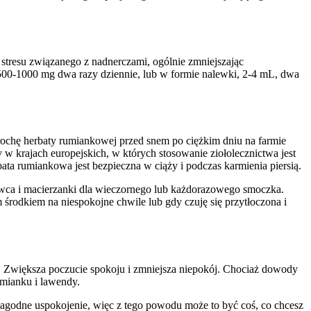
tresu związanego z nadnerczami, ogólnie zmniejszając
00-1000 mg dwa razy dziennie, lub w formie nalewki, 2-4 mL, dwa
trochę herbaty rumiankowej przed snem po ciężkim dniu na farmie
w krajach europejskich, w których stosowanie ziołolecznictwa jest
ata rumiankowa jest bezpieczna w ciąży i podczas karmienia piersią.
rawca i macierzanki dla wieczornego lub każdorazowego smoczka.
środkiem na niespokojne chwile lub gdy czuję się przytłoczona i
a. Zwiększa poczucie spokoju i zmniejsza niepokój. Chociaż dowody
umianku i lawendy.
 łagodne uspokojenie, więc z tego powodu może to być coś, co chcesz