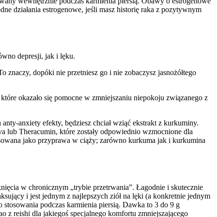
osowany wewnętrznie podczas karmienia piersią. Obawy o estrogenowe
ne działania estrogenowe, jeśli masz historię raka z pozytywnym
wno depresji, jak i lęku.
 znaczy, dopóki nie przetniesz go i nie zobaczysz jasnożółtego
 które okazało się pomocne w zmniejszaniu niepokoju związanego z
nty-anxiety efekty, będziesz chciał wziąć ekstrakt z kurkuminy.
va lub Theracumin, które zostały odpowiednio wzmocnione dla
osowana jako przyprawa w ciąży; zarówno kurkuma jak i kurkumina
ięcia w chronicznym „trybie przetrwania”. Łagodnie i skutecznie
ksujący i jest jednym z najlepszych ziół na lęki (a konkretnie jednym
do stosowania podczas karmienia piersią. Dawka to 3 do 9 g
 z reishi dla jakiegoś specjalnego komfortu zmniejszającego