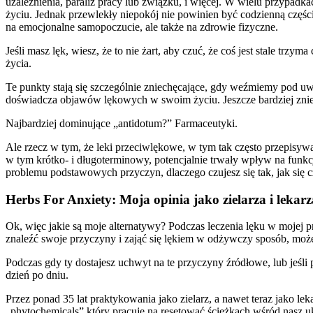
uzależnienia, paraliż pracy lub związku, i więcej. W wielu przypadk
życiu. Jednak przewlekły niepokój nie powinien być codzienną części
na emocjonalne samopoczucie, ale także na zdrowie fizyczne.
Jeśli masz lęk, wiesz, że to nie żart, aby czuć, że coś jest stale tr
życia.
Te punkty stają się szczególnie zniechęcające, gdy weźmiemy pod u
doświadcza objawów lękowych w swoim życiu. Jeszcze bardziej zniech
Najbardziej dominujące „antidotum?” Farmaceutyki.
Ale rzecz w tym, że leki przeciwlękowe, w tym tak często przepisywan
w tym krótko- i długoterminowy, potencjalnie trwały wpływ na fun
problemu podstawowych przyczyn, dlaczego czujesz się tak, jak się c
Herbs For Anxiety: Moja opinia jako zielarza i lekarz
Ok, więc jakie są moje alternatywy? Podczas leczenia lęku w mojej p
znaleźć swoje przyczyny i zająć się lękiem w odżywczy sposób, możesz
Podczas gdy ty dostajesz uchwyt na te przyczyny źródłowe, lub jeśl
dzień po dniu.
Przez ponad 35 lat praktykowania jako zielarz, a nawet teraz jako 
„phytochemicals” który pracuje na resetować ścieżkach wśród nasz u