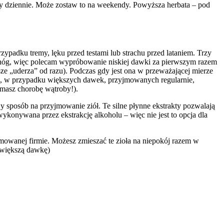
zy dziennie. Może zostaw to na weekendy. Powyższa herbata – pod
ypadku tremy, lęku przed testami lub strachu przed lataniem. Trzy
 z nóg, więc polecam wypróbowanie niskiej dawki za pierwszym razem
sze „uderza” od razu). Podczas gdy jest ona w przeważającej mierze
h, w przypadku większych dawek, przyjmowanych regularnie,
 masz chorobę wątroby!).
 sposób na przyjmowanie ziół. Te silne płynne ekstrakty pozwalają
onywana przez ekstrakcję alkoholu – więc nie jest to opcja dla
mowanej firmie. Możesz zmieszać te zioła na niepokój razem w
ć większą dawkę)