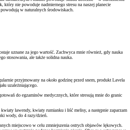
ek, który nie powoduje nadmiernego stresu na naszej planecie
i powodują w naturalnych środowiskach.
 dostaje uznane za jego wartość. Zachwyca mnie również, gdy nauka
nego stosowania, ale także solidna nauka.
Regularnie przyjmowany na około godzinę przed snem, produkt Lavela
ału uzależniającego.
zygotowań do egzaminów medycznych, które stresują mnie do granic
kwiaty lawendy, kwiaty rumianku i liść melisy, a następnie zaparzam
ki wody, do 4 razy/dzień.
owanych miejscowo w celu zmniejszenia ostrych objawów lękowych.