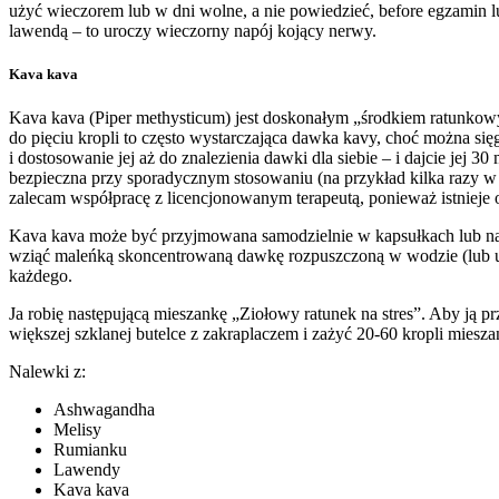
użyć wieczorem lub w dni wolne, a nie powiedzieć, before egzamin 
lawendą – to uroczy wieczorny napój kojący nerwy.
Kava kava
Kava kava (Piper methysticum) jest doskonałym „środkiem ratunkowym
do pięciu kropli to często wystarczająca dawka kavy, choć można si
i dostosowanie jej aż do znalezienia dawki dla siebie – i dajcie je
bezpieczna przy sporadycznym stosowaniu (na przykład kilka razy 
zalecam współpracę z licencjonowanym terapeutą, ponieważ istnieje o
Kava kava może być przyjmowana samodzielnie w kapsułkach lub nalew
wziąć maleńką skoncentrowaną dawkę rozpuszczoną w wodzie (lub ulu
każdego.
Ja robię następującą mieszankę „Ziołowy ratunek na stres”. Aby ją 
większej szklanej butelce z zakraplaczem i zażyć 20-60 kropli miesz
Nalewki z:
Ashwagandha
Melisy
Rumianku
Lawendy
Kava kava