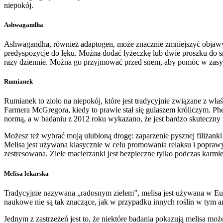
niepokój.
Ashwagandha
Ashwagandha, również adaptogen, może znacznie zmniejszyć objawy 
predyspozycje do lęku. Można dodać łyżeczkę lub dwie proszku do 
razy dziennie. Można go przyjmować przed snem, aby pomóc w zasypi
Rumianek
Rumianek to zioło na niepokój, które jest tradycyjnie związane z w
Farmera McGregora, kiedy to prawie stał się gulaszem króliczym. Ph
normą, a w badaniu z 2012 roku wykazano, że jest bardzo skuteczny w
Możesz też wybrać moją ulubioną drogę: zaparzenie pysznej filiżank
Melisa jest używana klasycznie w celu promowania relaksu i poprawy
zestresowana. Ziele macierzanki jest bezpieczne tylko podczas karmien
Melisa lekarska
Tradycyjnie nazywana „radosnym zielem”, melisa jest używana w Euro
naukowe nie są tak znaczące, jak w przypadku innych roślin w tym ar
Jednym z zastrzeżeń jest to, że niektóre badania pokazują melisa mo