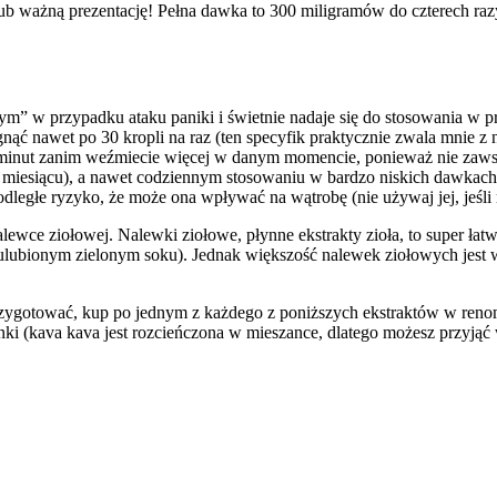
lub ważną prezentację! Pełna dawka to 300 miligramów do czterech ra
” w przypadku ataku paniki i świetnie nadaje się do stosowania w prz
ęgnąć nawet po 30 kropli na raz (ten specyfik praktycznie zwala mnie
j 30 minut zanim weźmiecie więcej w danym momencie, ponieważ nie zaw
w miesiącu), a nawet codziennym stosowaniu w bardzo niskich dawkac
dległe ryzyko, że może ona wpływać na wątrobę (nie używaj jej, jeśli
ce ziołowej. Nalewki ziołowe, płynne ekstrakty zioła, to super łatwy
bionym zielonym soku). Jednak większość nalewek ziołowych jest wyk
przygotować, kup po jednym z każdego z poniższych ekstraktów w reno
anki (kava kava jest rozcieńczona w mieszance, dlatego możesz przyją