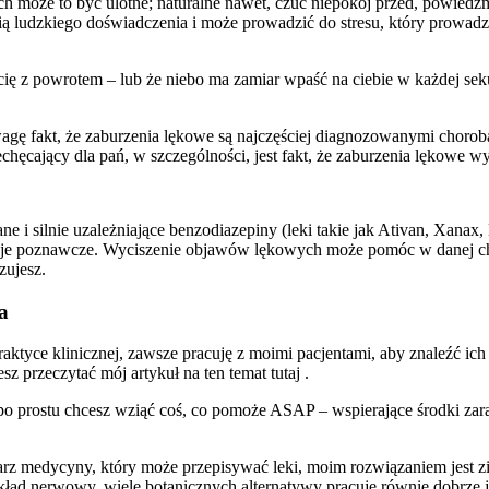
ach może to być ulotne; naturalne nawet, czuć niepokój przed, powied
ą ludzkiego doświadczenia i może prowadzić do stresu, który prowadzi 
zyma cię z powrotem – lub że niebo ma zamiar wpaść na ciebie w każdej s
wagę fakt, że zaburzenia lękowe są najczęściej diagnozowanymi chor
ęcający dla pań, w szczególności, jest fakt, że zaburzenia lękowe wy
e i silnie uzależniające benzodiazepiny (leki takie jak Ativan, Xanax
kcje poznawcze. Wyciszenie objawów lękowych może pomóc w danej chw
zujesz.
a
raktyce klinicznej, zawsze pracuję z moimi pacjentami, aby znaleźć i
 przeczytać mój artykuł na ten temat tutaj .
i po prostu chcesz wziąć coś, co pomoże ASAP – wspierające środki za
lekarz medycyny, który może przepisywać leki, moim rozwiązaniem jest
kład nerwowy, wiele botanicznych alternatywy pracuje równie dobrze 