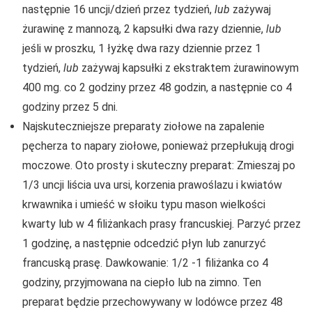
następnie 16 uncji/dzień przez tydzień,
lub
zażywaj
żurawinę z mannozą, 2 kapsułki dwa razy dziennie,
lub
jeśli w proszku, 1 łyżkę dwa razy dziennie przez 1
tydzień,
lub
zażywaj kapsułki z ekstraktem żurawinowym
400 mg. co 2 godziny przez 48 godzin, a następnie co 4
godziny przez 5 dni.
Najskuteczniejsze preparaty ziołowe na zapalenie
pęcherza to napary ziołowe, ponieważ przepłukują drogi
moczowe. Oto prosty i skuteczny preparat: Zmieszaj po
1/3 uncji liścia uva ursi, korzenia prawoślazu i kwiatów
krwawnika i umieść w słoiku typu mason wielkości
kwarty lub w 4 filiżankach prasy francuskiej. Parzyć przez
1 godzinę, a następnie odcedzić płyn lub zanurzyć
francuską prasę. Dawkowanie: 1/2 -1 filiżanka co 4
godziny, przyjmowana na ciepło lub na zimno. Ten
preparat będzie przechowywany w lodówce przez 48