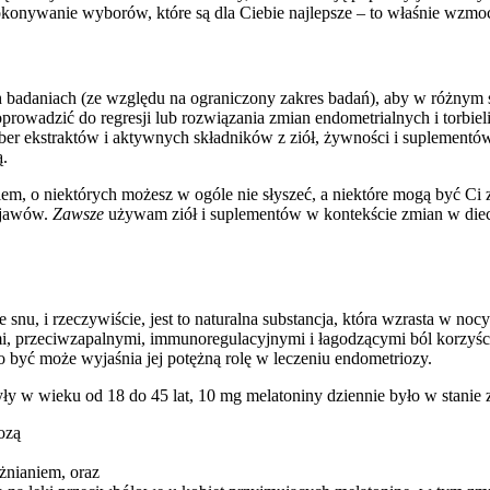
okonywanie wyborów, które są dla Ciebie najlepsze – to właśnie wzmoc
h badaniach (ze względu na ograniczony zakres badań), aby w różnym 
doprowadzić do regresji lub rozwiązania zmian endometrialnych i torb
rber ekstraktów i aktywnych składników z ziół, żywności i suplement
.
em, o niektórych możesz w ogóle nie słyszeć, a niektóre mogą być Ci 
objawów.
Zawsze
używam ziół i suplementów w kontekście zmian w diecie
 snu, i rzeczywiście, jest to naturalna substancja, która wzrasta w n
i, przeciwzapalnymi, immunoregulacyjnymi i łagodzącymi ból korzyścia
o być może wyjaśnia jej potężną rolę w leczeniu endometriozy.
y w wieku od 18 do 45 lat, 10 mg melatoniny dziennie było w stanie 
ozą
żnianiem, oraz