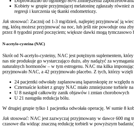
Doprowadziło do ogólnego 80% zmniejszenia zapotrzebowania 
Kobiety w grupie przyjmującej melatoninę zgłaszały również 
regresji i kurczenia się tkanki endometriozy.
Jak stosować:
Zacznij od 1-3 mg/dzień, najlepiej przyjmować ją wiec
mg, którą możesz przyjmować na noc, lub jeśli nie powoduje ona zbyt
przez 8 tygodni przed poczęciem; większe dawki mogą tymczasowo
N-acetylo-cysteina (NAC)
Skrót od N-acetylo-cysteiny, NAC jest potężnym suplementem, który
nas nie produkuje go wystarczająco dużo, aby nadążyć za wymagani
naturalnych hormonów – w tym estrogenu. NAC ma kilka imponujący
przyjmowało NAC, a 42 przyjmowało placebo. Z tych, którzy wzięli 6
24 pacjentki odwołały zaplanowaną laparoskopię ze względu na
Czternaście kobiet z grupy NAC miało zmniejszone torbiele na 
U 8 nastąpił całkowity zanik objawów i zmian chorobowych
U 21 nastąpiła redukcja bólu.
W drugiej grupie tylko 1 pacjentka odwołała operację. W sumie 8 kob
Jak stosować:
NAC jest zazwyczaj przyjmowany w dawce 600 mg trzy r
czasowe dla widząc znaczną redukcję torbieli w powyższym badaniu),