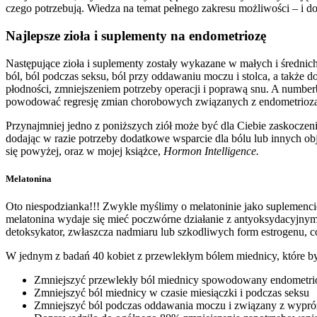
czego potrzebują. Wiedza na temat pełnego zakresu możliwości – i d
Najlepsze zioła i suplementy na endometriozę
Następujące zioła i suplementy zostały wykazane w małych i średnic
ból, ból podczas seksu, ból przy oddawaniu moczu i stolca, a także 
płodności, zmniejszeniem potrzeby operacji i poprawą snu. A numbe
powodować regresję zmian chorobowych związanych z endometriozą
Przynajmniej jedno z poniższych ziół może być dla Ciebie zaskoczeni
dodając w razie potrzeby dodatkowe wsparcie dla bólu lub innych 
się powyżej, oraz w mojej książce,
Hormon Intelligence.
Melatonina
Oto niespodzianka!!! Zwykle myślimy o melatoninie jako suplemencie
melatonina wydaje się mieć poczwórne działanie z antyoksydacyjnym
detoksykator, zwłaszcza nadmiaru lub szkodliwych form estrogenu, c
W jednym z badań 40 kobiet z przewlekłym bólem miednicy, które był
Zmniejszyć przewlekły ból miednicy spowodowany endometri
Zmniejszyć ból miednicy w czasie miesiączki i podczas seksu
Zmniejszyć ból podczas oddawania moczu i związany z wypró