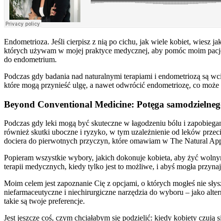
Endometrioza. Jeśli cierpisz z nią po cichu, jak wiele kobiet, wiesz
których używam w mojej praktyce medycznej, aby pomóc moim pacje
do endometrium.
Podczas gdy badania nad naturalnymi terapiami i endometriozą są wci
które mogą przynieść ulgę, a nawet odwrócić endometriozę, co może p
Beyond Conventional Medicine: Potęga samodzielnego
Podczas gdy leki mogą być skuteczne w łagodzeniu bólu i zapobiegan
również skutki uboczne i ryzyko, w tym uzależnienie od leków przec
dociera do pierwotnych przyczyn, które omawiam w The Natural Appr
Popieram wszystkie wybory, jakich dokonuje kobieta, aby żyć wolnym
terapii medycznych, kiedy tylko jest to możliwe, i abyś mogła przy
Moim celem jest zapoznanie Cię z opcjami, o których mogłeś nie sły
niefarmaceutyczne i niechirurgiczne narzędzia do wyboru – jako alte
takie są twoje preferencje.
Jest jeszcze coś, czym chciałabym się podzielić: kiedy kobiety czuj