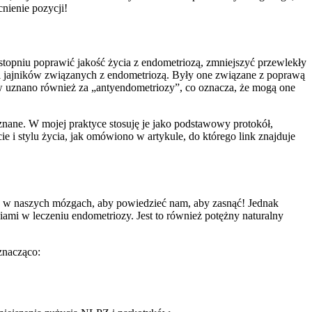
nienie pozycji!
stopniu poprawić jakość życia z endometriozą, zmniejszyć przewlekły
ieli jajników związanych z endometriozą. Były one związane z poprawą
ów uznano również za „antyendometriozy”, co oznacza, że mogą one
znane. W mojej praktyce stosuję je jako podstawowy protokół,
 i stylu życia, jak omówiono w artykule, do którego link znajduje
ocy w naszych mózgach, aby powiedzieć nam, aby zasnąć! Jednak
mi w leczeniu endometriozy. Jest to również potężny naturalny
znacząco: