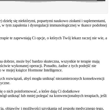
ie) dzielę się niektórymi, popartymi naukowo ziołami i suplementami,
 tym zapalenia i dysregulacji immunologicznej w tkance podobnej
apie te zapewniają Ci opcje, o których Twój lekarz raczej nie wie, a
 dobrze, może być bardzo skuteczna, wszystkie te terapie mają
ciwie wykonanej operacji. Ponadto, żadne z tych podejść nie
o w mojej książce Hormone Intelligence.
wnych rozwiązań, abyś mogła uniknąć niezamierzonych konsekwencji
dyczne.
Cię o nich poinformować, a które dają Ci dodatkowe
mógł uniknąć lub mniej polegać na konwencjonalnych terapiach, jeśli
 życia, objawów i możliwości uzyskania od zespołu medycznego tego,