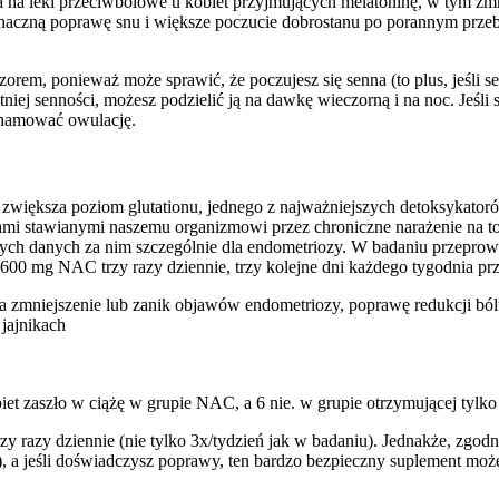
na leki przeciwbólowe u kobiet przyjmujących melatoninę, w tym zm
znaczną poprawę snu i większe poczucie dobrostanu po porannym prze
zorem, ponieważ może sprawić, że poczujesz się senna (to plus, jeśli 
niej senności, możesz podzielić ją na dawkę wieczorną i na noc. Jeśli
 hamować owulację.
 zwiększa poziom glutationu, jednego z najważniejszych detoksykato
ami stawianymi naszemu organizmowi przez chroniczne narażenie na 
ch danych za nim szczególnie dla endometriozy. W badaniu przepro
00 mg NAC trzy razy dziennie, trzy kolejne dni każdego tygodnia prze
 zmniejszenie lub zanik objawów endometriozy, poprawę redukcji bólu 
jajnikach
iet zaszło w ciążę w grupie NAC, a 6 nie. w grupie otrzymującej tylko
azy dziennie (nie tylko 3x/tydzień jak w badaniu). Jednakże, zgodni
 a jeśli doświadczysz poprawy, ten bardzo bezpieczny suplement może 