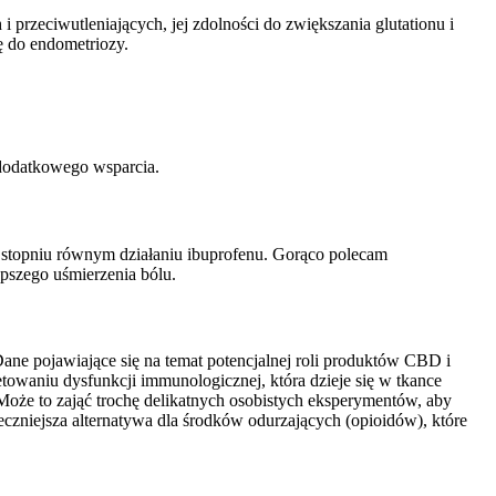
przeciwutleniających, jej zdolności do zwiększania glutationu i
ę do endometriozy.
 dodatkowego wsparcia.
 stopniu równym działaniu ibuprofenu. Gorąco polecam
pszego uśmierzenia bólu.
ne pojawiające się na temat potencjalnej roli produktów CBD i
towaniu dysfunkcji immunologicznej, która dzieje się w tkance
Może to zająć trochę delikatnych osobistych eksperymentów, aby
pieczniejsza alternatywa dla środków odurzających (opioidów), które