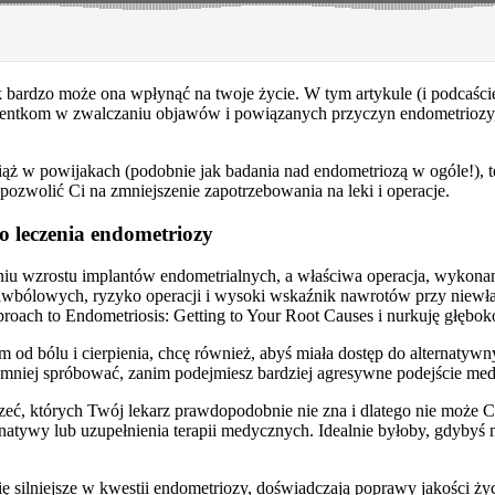
 jak bardzo może ona wpłynąć na twoje życie. W tym artykule (i podcaśc
ntkom w zwalczaniu objawów i powiązanych przyczyn endometriozy, w
ąż w powijakach (podobnie jak badania nad endometriozą w ogóle!), ter
ozwolić Ci na zmniejszenie zapotrzebowania na leki i operacje.
 leczenia endometriozy
iu wzrostu implantów endometrialnych, a właściwa operacja, wykonana
iwbólowych, ryzyko operacji i wysoki wskaźnik nawrotów przy niewłaś
oach to Endometriosis: Getting to Your Root Causes i nurkuję głębok
 od bólu i cierpienia, chcę również, abyś miała dostęp do alternaty
najmniej spróbować, zanim podejmiesz bardziej agresywne podejście me
szeć, których Twój lekarz prawdopodobnie nie zna i dlatego nie może 
rnatywy lub uzupełnienia terapii medycznych. Idealnie byłoby, gdybyś 
ą się silniejsze w kwestii endometriozy, doświadczają poprawy jakości