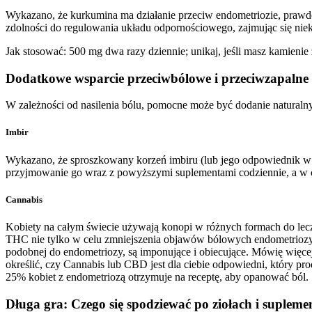
Wykazano, że kurkumina ma działanie przeciw endometriozie, prawdop
zdolności do regulowania układu odpornościowego, zajmując się nie
Jak stosować: 500 mg dwa razy dziennie; unikaj, jeśli masz kamienie
Dodatkowe wsparcie przeciwbólowe i przeciwzapalne
W zależności od nasilenia bólu, pomocne może być dodanie naturaln
Imbir
Wykazano, że sproszkowany korzeń imbiru (lub jego odpowiednik w p
przyjmowanie go wraz z powyższymi suplementami codziennie, a w cią
Cannabis
Kobiety na całym świecie używają konopi w różnych formach do lecz
THC nie tylko w celu zmniejszenia objawów bólowych endometriozy, a
podobnej do endometriozy, są imponujące i obiecujące. Mówię więcej
określić, czy Cannabis lub CBD jest dla ciebie odpowiedni, który pro
25% kobiet z endometriozą otrzymuje na receptę, aby opanować ból.
Długa gra: Czego się spodziewać po ziołach i suplem