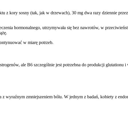
u z kory sosny (tak, jak w drzewach), 30 mg dwa razy dziennie przez
leczenia hormonalnego, utrzymywała się bez nawrotów, w przeciwieństw
ążę.
kontynuować w miarę potrzeb.
strogenów, ale B6 szczególnie jest potrzebna do produkcji glutation
 z wyraźnym zmniejszeniem bólu. W jednym z badań, kobiety z endom