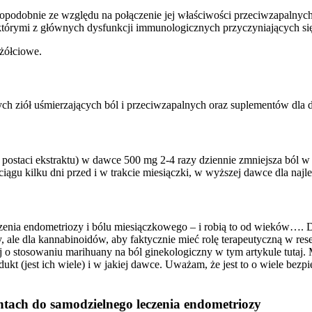
odobnie ze względu na połączenie jej właściwości przeciwzapalnych i 
którymi z głównych dysfunkcji immunologicznych przyczyniających si
 żółciowe.
ych ziół uśmierzających ból i przeciwzapalnych oraz suplementów dla
ostaci ekstraktu) w dawce 500 mg 2-4 razy dziennie zmniejsza ból w
gu kilku dni przed i w trakcie miesiączki, w wyższej dawce dla najle
enia endometriozy i bólu miesiączkowego – i robią to od wieków…. Da
le dla kannabinoidów, aby faktycznie mieć rolę terapeutyczną w rese
 o stosowaniu marihuany na ból ginekologiczny w tym artykule tutaj. 
dukt (jest ich wiele) i w jakiej dawce. Uważam, że jest to o wiele bez
entach do samodzielnego leczenia endometriozy