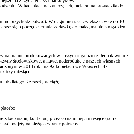
niejszenia zużycia NLPZ i narkotyków.
budzeniu. W badaniach na zwierzętach, melatonina prowadziła do
sen nie przychodzi łatwo!). W ciągu miesiąca zwiększ dawkę do 10
 starasz się o poczęcie, zmniejsz dawkę do maksymalnie 3 mg/dzień
rów naturalnie produkowanych w naszym organizmie. Jednak wielu z
toksyny środowiskowe, a nawet nadprodukcję naszych własnych
wadzonym w 2013 roku na 92 kobietach we Włoszech, 47
z trzy miesiące:
lub dlatego, że zaszły w ciążę!
 placebo.
e z badaniami, kontynuuj przez co najmniej 3 miesiące (ramy
być podjęty na bieżąco w razie potrzeby.