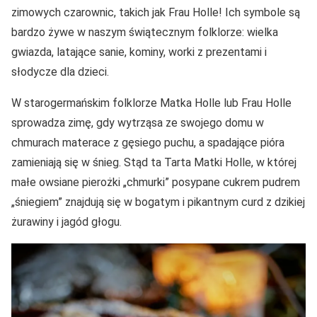
zimowych czarownic, takich jak Frau Holle! Ich symbole są
bardzo żywe w naszym świątecznym folklorze: wielka
gwiazda, latające sanie, kominy, worki z prezentami i
słodycze dla dzieci.
W starogermańskim folklorze Matka Holle lub Frau Holle
sprowadza zimę, gdy wytrząsa ze swojego domu w
chmurach materace z gęsiego puchu, a spadające pióra
zamieniają się w śnieg. Stąd ta Tarta Matki Holle, w której
małe owsiane pierożki „chmurki” posypane cukrem pudrem
„śniegiem” znajdują się w bogatym i pikantnym curd z dzikiej
żurawiny i jagód głogu.