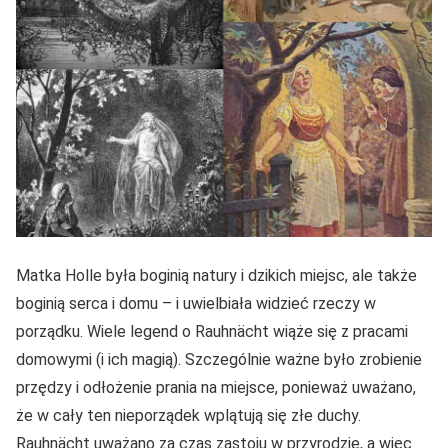
Matka Holle była boginią natury i dzikich miejsc, ale także
boginią serca i domu – i uwielbiała widzieć rzeczy w
porządku. Wiele legend o Rauhnächt wiąże się z pracami
domowymi (i ich magią). Szczególnie ważne było zrobienie
przędzy i odłożenie prania na miejsce, ponieważ uważano,
że w cały ten nieporządek wplątują się złe duchy.
Rauhnächt uważano za czas zastoju w przyrodzie, a więc