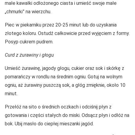
małe kawałki odłożonego ciasta i umieść swoje małe
„chmurki” na wierzchu.
Piec w piekarniku przez 20-25 minut lub do uzyskania
złotego koloru. Ostudź całkowicie przed wyjęciem z formy.
Posyp cukrem pudrem.
Curd z żurawiny i głogu
Umieść żurawinę, jagody głogu, cukier oraz sok i skórkę z
pomarańczy w rondlu na średnim ogniu. Gotuj na wolnym
ogniu, aż żurawiny puszczą sok, a głóg zmięknie, około 10
minut.
Przełóż na sito o średnich oczkach i odciśnij płyn z
gotowania i części stałych do miski. Odsącz płyn i odłóż na
bok. Ubij masło do ciepłej mieszanki jagód.