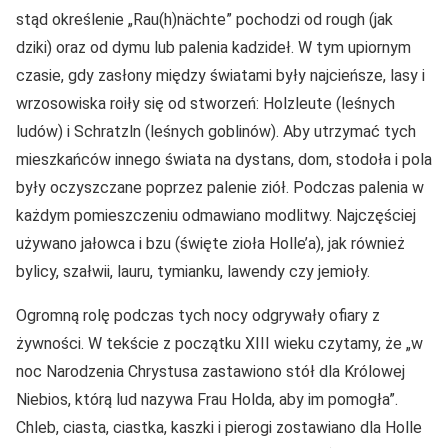
stąd określenie „Rau(h)nächte” pochodzi od rough (jak
dziki) oraz od dymu lub palenia kadzideł. W tym upiornym
czasie, gdy zasłony między światami były najcieńsze, lasy i
wrzosowiska roiły się od stworzeń: Holzleute (leśnych
ludów) i Schratzln (leśnych goblinów). Aby utrzymać tych
mieszkańców innego świata na dystans, dom, stodoła i pola
były oczyszczane poprzez palenie ziół. Podczas palenia w
każdym pomieszczeniu odmawiano modlitwy. Najczęściej
używano jałowca i bzu (święte zioła Holle’a), jak również
bylicy, szałwii, lauru, tymianku, lawendy czy jemioły.
Ogromną rolę podczas tych nocy odgrywały ofiary z
żywności. W tekście z początku XIII wieku czytamy, że „w
noc Narodzenia Chrystusa zastawiono stół dla Królowej
Niebios, którą lud nazywa Frau Holda, aby im pomogła”.
Chleb, ciasta, ciastka, kaszki i pierogi zostawiano dla Holle