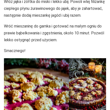
Włóż jajka i żółtka do miski i lekko ubij. Powoli wlej filiżankę
ciepłego płynu żurawinowego do jajek, aby je zahartować,
następnie dodaj mieszankę jagód i ubij razem.
Wróć mieszaninę do garnka i gotować na małym ogniu do
prawie bąbelkowania i zgęstnienia, około 10 minut. Pozwól
lekko ostygnąć przed użyciem.
Smacznego!