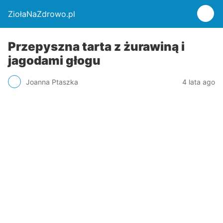
ZiołaNaZdrowo.pl
Przepyszna tarta z żurawiną i
jagodami głogu
Joanna Ptaszka
4 lata ago