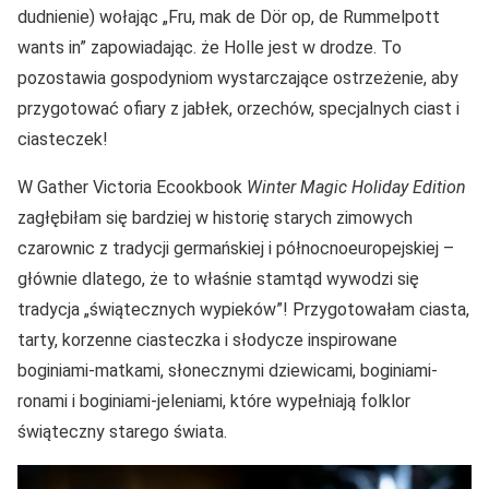
dudnienie) wołając „Fru, mak de Dör op, de Rummelpott
wants in” zapowiadając. że Holle jest w drodze. To
pozostawia gospodyniom wystarczające ostrzeżenie, aby
przygotować ofiary z jabłek, orzechów, specjalnych ciast i
ciasteczek!
W Gather Victoria Ecookbook
Winter Magic Holiday Edition
zagłębiłam się bardziej w historię starych zimowych
czarownic z tradycji germańskiej i północnoeuropejskiej –
głównie dlatego, że to właśnie stamtąd wywodzi się
tradycja „świątecznych wypieków”! Przygotowałam ciasta,
tarty, korzenne ciasteczka i słodycze inspirowane
boginiami-matkami, słonecznymi dziewicami, boginiami-
ronami i boginiami-jeleniami, które wypełniają folklor
świąteczny starego świata.