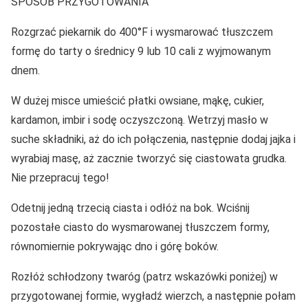
SPOSÓB PRZYGOTOWANIA
Rozgrzać piekarnik do 400°F i wysmarować tłuszczem
formę do tarty o średnicy 9 lub 10 cali z wyjmowanym
dnem.
W dużej misce umieścić płatki owsiane, mąkę, cukier,
kardamon, imbir i sodę oczyszczoną. Wetrzyj masło w
suche składniki, aż do ich połączenia, następnie dodaj jajka i
wyrabiaj masę, aż zacznie tworzyć się ciastowata grudka.
Nie przepracuj tego!
Odetnij jedną trzecią ciasta i odłóż na bok. Wciśnij
pozostałe ciasto do wysmarowanej tłuszczem formy,
równomiernie pokrywając dno i górę boków.
Rozłóż schłodzony twaróg (patrz wskazówki poniżej) w
przygotowanej formie, wygładź wierzch, a następnie połam