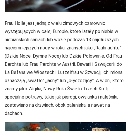
Frau Holle jest jedną z wielu zimowych czarownic
występujących w całej Europie, które latały po niebie w
niebiańskich saniach lub wozie podczas 13 najdłuższych,
najciemniejszych nocy w roku, znanych jako „Rauhnächte”
(Dzikie Noce, Dymne Noce) lub Dzikie Polowanie. Od Frau
Berchta lub Frau Perchta w Austrii, Bawarii i Szwajcarii, do
La Befana we Włoszech i Lutzelfrau w Szwecji, ich imiona
oznaczają „światło” „jasny” lub „błyszczący”. A w dni, które
znamy jako Wigilia, Nowy Rok i Święto Trzech Króli,
specjalne potrawy, takie jak pierogi, owsianka i naleśniki,
zostawiano na drzwiach, obok paleniska, a nawet na
dachach.