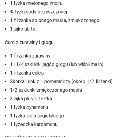
1 łyżka mielonego imbiru
¾ łyżki sody oczyszczonej
1 filiżanka solonego masła, zmiękczonego
1 jajko ubite
Curd z żurawiny i głogu
1 filiżanka żurawiny
1 i 1/4 szklanki jagód głogu (lub wiśni/malin)
1 filiżanka cukru
Skórka i sok z 1 pomarańczy (około 1/2 filiżanki)
1/2 szklanki zmiękczonego masła
2 jajka plus 2 żółtka
1 łyżka cynamonu
1 łyżka ziela angielskiego
1 łyżeczka kardamonu