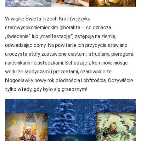
W wigilię Święta Trzech Króli (w języku
starowysokoniemieckim giberahta – co oznacza
„świecenie” lub „manifestację”) zstępują na ziemię,
odwiedzając domy. Na powitanie ich przybycia stawiano
uroczyste stoły zastawione ciastami, strudlami, pierogami,
naleśnikami i ciasteczkami. Schodząc z kominów, niosąc
worki ze słodyczami i prezentami, czarownice te
błogosławiły nowy rok płodnością i obfitością. Oczywiście
tylko wtedy, gdy było się grzecznym!