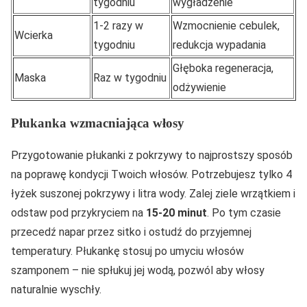
tygodniu
wygładzenie
1-2 razy w
Wzmocnienie cebulek,
Wcierka
tygodniu
redukcja wypadania
Głęboka regeneracja,
Maska
Raz w tygodniu
odżywienie
Płukanka wzmacniająca włosy
Przygotowanie płukanki z pokrzywy to najprostszy sposób
na poprawę kondycji Twoich włosów. Potrzebujesz tylko 4
łyżek suszonej pokrzywy i litra wody. Zalej ziele wrzątkiem i
odstaw pod przykryciem na
15-20 minut
. Po tym czasie
przecedź napar przez sitko i ostudź do przyjemnej
temperatury. Płukankę stosuj po umyciu włosów
szamponem – nie spłukuj jej wodą, pozwól aby włosy
naturalnie wyschły.