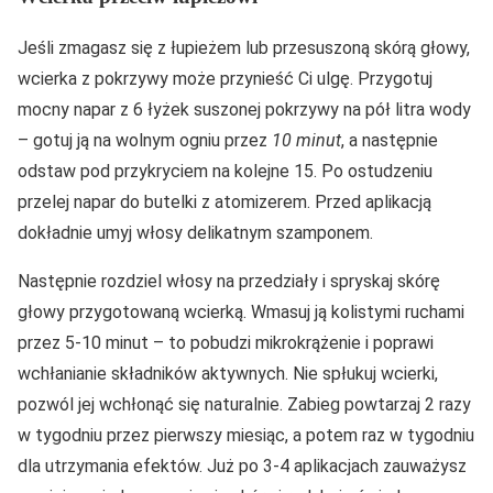
Jeśli zmagasz się z łupieżem lub przesuszoną skórą głowy,
wcierka z pokrzywy może przynieść Ci ulgę. Przygotuj
mocny napar z 6 łyżek suszonej pokrzywy na pół litra wody
– gotuj ją na wolnym ogniu przez
10 minut
, a następnie
odstaw pod przykryciem na kolejne 15. Po ostudzeniu
przelej napar do butelki z atomizerem. Przed aplikacją
dokładnie umyj włosy delikatnym szamponem.
Następnie rozdziel włosy na przedziały i spryskaj skórę
głowy przygotowaną wcierką. Wmasuj ją kolistymi ruchami
przez 5-10 minut – to pobudzi mikrokrążenie i poprawi
wchłanianie składników aktywnych. Nie spłukuj wcierki,
pozwól jej wchłonąć się naturalnie. Zabieg powtarzaj 2 razy
w tygodniu przez pierwszy miesiąc, a potem raz w tygodniu
dla utrzymania efektów. Już po 3-4 aplikacjach zauważysz