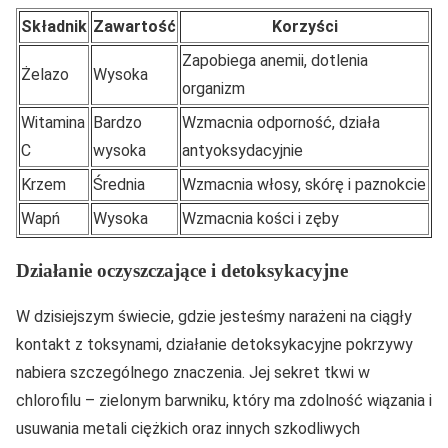
Składnik
Zawartość
Korzyści
Zapobiega anemii, dotlenia
Żelazo
Wysoka
organizm
Witamina
Bardzo
Wzmacnia odporność, działa
C
wysoka
antyoksydacyjnie
Krzem
Średnia
Wzmacnia włosy, skórę i paznokcie
Wapń
Wysoka
Wzmacnia kości i zęby
Działanie oczyszczające i detoksykacyjne
W dzisiejszym świecie, gdzie jesteśmy narażeni na ciągły
kontakt z toksynami, działanie detoksykacyjne pokrzywy
nabiera szczególnego znaczenia. Jej sekret tkwi w
chlorofilu – zielonym barwniku, który ma zdolność wiązania i
usuwania metali ciężkich oraz innych szkodliwych