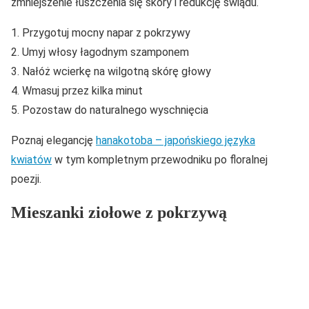
zmniejszenie łuszczenia się skóry i redukcję świądu.
Przygotuj mocny napar z pokrzywy
Umyj włosy łagodnym szamponem
Nałóż wcierkę na wilgotną skórę głowy
Wmasuj przez kilka minut
Pozostaw do naturalnego wyschnięcia
Poznaj elegancję
hanakotoba – japońskiego języka
kwiatów
w tym kompletnym przewodniku po floralnej
poezji.
Mieszanki ziołowe z pokrzywą