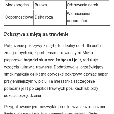
Moczopędna
Brzoza
Odtruwanie nerek
Wzmacnianie
Odpornościowa
Dzika róża
odporności
Pokrzywa z miętą na trawienie
Połączenie pokrzywy z miętą to idealny duet dla osób
zmagających się z problemami trawiennymi. Mięta
pieprzowa
łagodzi skurcze żołądka i jelit
, redukuje
wzdęcia i ułatwia trawienie. Dodatkowo jej orzeźwiający
smak maskuje delikatną goryczkę pokrzywy, czyniąc napar
przyjemniejszym w piciu. Ta mieszanka szczególnie
polecana jest po ciężkostrawnych posiłkach lub przy
uczuciu przejedzenia.
Przygotowanie jest niezwykle proste: wymieszaj suszone
liście pokrzywy i mięty w równych proporcjach. Dwie