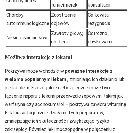
Choroby nerek
funkcji nerek
konsultacji
Choroby
Zaostrzenie
Całkowita
autoimmunologiczne
objawów
rezygnacja
Zawroty głowy,
Ostrożne
Niskie ciśnienie krwi
omdlenia
dawkowanie
Możliwe interakcje z lekami
Pokrzywa może wchodzić w
poważne interakcje z
wieloma popularnymi lekami
, zmieniając ich działanie lub
metabolizm. Szczególnie niebezpieczne może być
łączenie naparu z lekami przeciwzakrzepowymi takimi jak
warfaryna czy acenokumarol – pokrzywa zawiera witaminę
K, która antagonizuje działanie tych preparatów,
zmniejszając ich skuteczność i zwiększając ryzyko
zakrzepicy. Również leki moczopędne w połączeniu z