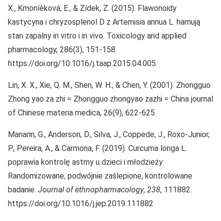
X., Kmoníèková, E., & Zídek, Z. (2015). Flawonoidy
kastycyna i chryzosplenol D z Artemisia annua L. hamują
stan zapalny in vitro i in vivo. Toxicology and applied
pharmacology, 286(3), 151-158.
https://doi.org/10.1016/j.taap.2015.04.005.
Lin, X. X., Xie, Q. M., Shen, W. H., & Chen, Y. (2001). Zhongguo
Zhong yao za zhi = Zhongguo zhongyao zazhi = China journal
of Chinese materia medica, 26(9), 622-625.
Manarin, G., Anderson, D., Silva, J., Coppede, J., Roxo-Junior,
P., Pereira, A., & Carmona, F. (2019). Curcuma longa L.
poprawia kontrolę astmy u dzieci i młodzieży:
Randomizowane, podwójnie zaślepione, kontrolowane
badanie.
Journal of ethnopharmacology
,
238
, 111882.
https://doi.org/10.1016/j.jep.2019.111882