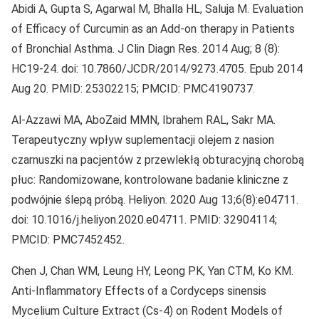
Abidi A, Gupta S, Agarwal M, Bhalla HL, Saluja M. Evaluation
of Efficacy of Curcumin as an Add-on therapy in Patients
of Bronchial Asthma. J Clin Diagn Res. 2014 Aug; 8 (8):
HC19-24. doi: 10.7860/JCDR/2014/9273.4705. Epub 2014
Aug 20. PMID: 25302215; PMCID: PMC4190737.
Al-Azzawi MA, AboZaid MMN, Ibrahem RAL, Sakr MA.
Terapeutyczny wpływ suplementacji olejem z nasion
czarnuszki na pacjentów z przewlekłą obturacyjną chorobą
płuc: Randomizowane, kontrolowane badanie kliniczne z
podwójnie ślepą próbą. Heliyon. 2020 Aug 13;6(8):e04711.
doi: 10.1016/j.heliyon.2020.e04711. PMID: 32904114;
PMCID: PMC7452452.
Chen J, Chan WM, Leung HY, Leong PK, Yan CTM, Ko KM.
Anti-Inflammatory Effects of a Cordyceps sinensis
Mycelium Culture Extract (Cs-4) on Rodent Models of