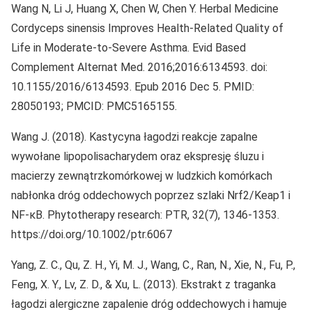
Wang N, Li J, Huang X, Chen W, Chen Y. Herbal Medicine
Cordyceps sinensis Improves Health-Related Quality of
Life in Moderate-to-Severe Asthma. Evid Based
Complement Alternat Med. 2016;2016:6134593. doi:
10.1155/2016/6134593. Epub 2016 Dec 5. PMID:
28050193; PMCID: PMC5165155.
Wang J. (2018). Kastycyna łagodzi reakcje zapalne
wywołane lipopolisacharydem oraz ekspresję śluzu i
macierzy zewnątrzkomórkowej w ludzkich komórkach
nabłonka dróg oddechowych poprzez szlaki Nrf2/Keap1 i
NF-κB. Phytotherapy research: PTR, 32(7), 1346-1353.
https://doi.org/10.1002/ptr.6067
Yang, Z. C., Qu, Z. H., Yi, M. J., Wang, C., Ran, N., Xie, N., Fu, P.,
Feng, X. Y., Lv, Z. D., & Xu, L. (2013). Ekstrakt z traganka
łagodzi alergiczne zapalenie dróg oddechowych i hamuje