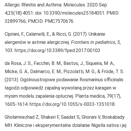
Allergic Rhinitis and Asthma. Molecules. 2020 Sep
4;25(18):4051. doi: 10.3390/molecules25184051. PMID:
32899766; PMCID: PMC7570676.
Cipriani, F., Calamelli, E., & Ricci, G. (2017). Unikanie
alergenów w astmie alergicznej.
Frontiers in pediatrics
,
5
,
103. https://doi.org/10.3389/fped.2017.00103
da Rosa, J. S., Facchin, B. M., Bastos, J., Siqueira, M. A.,
Micke, G. A., Dalmarco, E. M., Pizzolatti, M. G., & Fröde, T. S.
(2013). Ogólnoustrojowe podawanie Rosmarinus officinalis
łagodzi odpowiedź zapalną wywołaną przez karagen w
mysim modelu zapalenia opłucnej. Planta medica, 79(17),
1605-1614. https://doi.org/10.1055/s-0033-1351018.
Gholamnezhad Z, Shakeri F, Saadat S, Ghorani V, Boskabady
MH. Kliniczne i eksperymentalne działanie Nigella sativa i jej