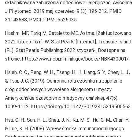
składników na zaburzenia oddechowe i alergiczne. Avicenna
J Phytomed. 2019 maj-czerwiec; 9 (3): 195-212. PMID:
31143688; PMCID: PMC6526035.
Hashmi MF, Tariq M, Cataletto ME. Astma. [Zaktualizowano
2022 lutego 16 r.]. W: StatPearls [Internet]. Treasure Island
(FL): StatPearls Publishing; 2022 styczeń-. Dostępne na
stronie: https://www.ncbi.nlm.nih.gov/books/NBK430901/
Hsieh, C. C., Peng, W. H., Tseng, H. H., Liang, S. Y., Chen, L. J.,
& Tsai, J. C. (2019). Ochronna rola czosnku na zapalenie
dróg oddechowych wywołane alergenem u myszy.
Amerykańskie czasopismo medycyny chińskiej, 47(5),
1099-1112. https://doi.org/10.1142/S0192415X19500563
Hsu, C. H., Sun, H. L., Sheu, J. N., Ku, M. S., Hu, C. M., Chan, Y.,
& Lue, K. H. (2008). Wpływ środka immunomodulującego