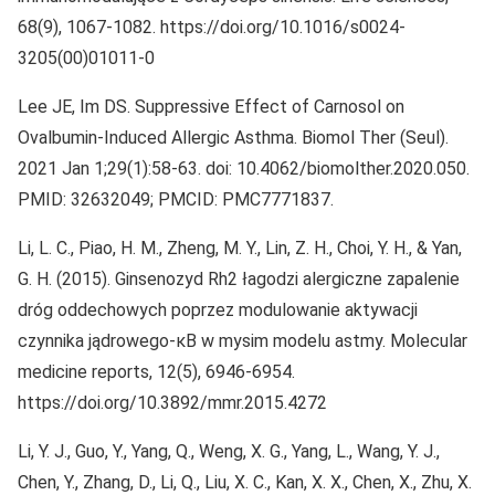
68(9), 1067-1082. https://doi.org/10.1016/s0024-
3205(00)01011-0
Lee JE, Im DS. Suppressive Effect of Carnosol on
Ovalbumin-Induced Allergic Asthma. Biomol Ther (Seul).
2021 Jan 1;29(1):58-63. doi: 10.4062/biomolther.2020.050.
PMID: 32632049; PMCID: PMC7771837.
Li, L. C., Piao, H. M., Zheng, M. Y., Lin, Z. H., Choi, Y. H., & Yan,
G. H. (2015). Ginsenozyd Rh2 łagodzi alergiczne zapalenie
dróg oddechowych poprzez modulowanie aktywacji
czynnika jądrowego-κB w mysim modelu astmy. Molecular
medicine reports, 12(5), 6946-6954.
https://doi.org/10.3892/mmr.2015.4272
Li, Y. J., Guo, Y., Yang, Q., Weng, X. G., Yang, L., Wang, Y. J.,
Chen, Y., Zhang, D., Li, Q., Liu, X. C., Kan, X. X., Chen, X., Zhu, X.