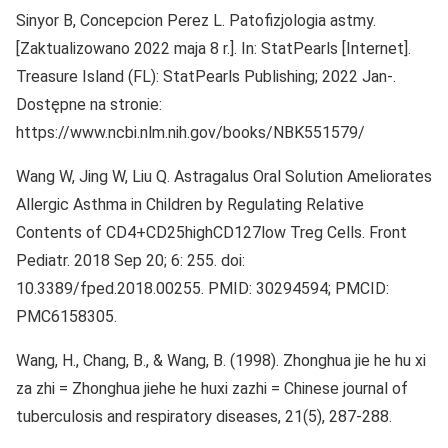
Sinyor B, Concepcion Perez L. Patofizjologia astmy.
[Zaktualizowano 2022 maja 8 r.]. In: StatPearls [Internet].
Treasure Island (FL): StatPearls Publishing; 2022 Jan-.
Dostępne na stronie:
https://www.ncbi.nlm.nih.gov/books/NBK551579/
Wang W, Jing W, Liu Q. Astragalus Oral Solution Ameliorates
Allergic Asthma in Children by Regulating Relative
Contents of CD4+CD25highCD127low Treg Cells. Front
Pediatr. 2018 Sep 20; 6: 255. doi:
10.3389/fped.2018.00255. PMID: 30294594; PMCID:
PMC6158305.
Wang, H., Chang, B., & Wang, B. (1998). Zhonghua jie he hu xi
za zhi = Zhonghua jiehe he huxi zazhi = Chinese journal of
tuberculosis and respiratory diseases, 21(5), 287-288.