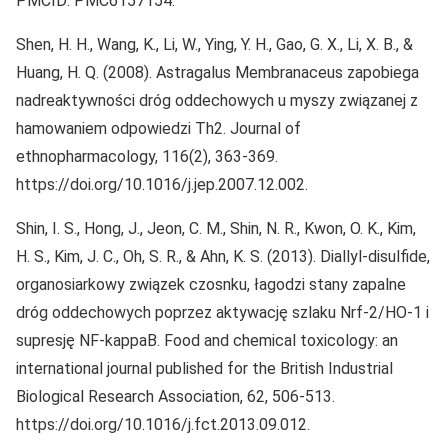
PMCID: PMC6157154.
Shen, H. H., Wang, K., Li, W., Ying, Y. H., Gao, G. X., Li, X. B., &
Huang, H. Q. (2008). Astragalus Membranaceus zapobiega
nadreaktywności dróg oddechowych u myszy związanej z
hamowaniem odpowiedzi Th2. Journal of
ethnopharmacology, 116(2), 363-369.
https://doi.org/10.1016/j.jep.2007.12.002.
Shin, I. S., Hong, J., Jeon, C. M., Shin, N. R., Kwon, O. K., Kim,
H. S., Kim, J. C., Oh, S. R., & Ahn, K. S. (2013). Diallyl-disulfide,
organosiarkowy związek czosnku, łagodzi stany zapalne
dróg oddechowych poprzez aktywację szlaku Nrf-2/HO-1 i
supresję NF-kappaB. Food and chemical toxicology: an
international journal published for the British Industrial
Biological Research Association, 62, 506-513.
https://doi.org/10.1016/j.fct.2013.09.012.