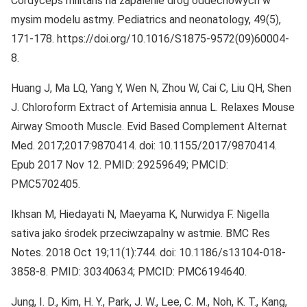
Cordyceps militaris na zapalenie dróg oddechowych w
mysim modelu astmy. Pediatrics and neonatology, 49(5),
171-178. https://doi.org/10.1016/S1875-9572(09)60004-
8.
Huang J, Ma LQ, Yang Y, Wen N, Zhou W, Cai C, Liu QH, Shen
J. Chloroform Extract of Artemisia annua L. Relaxes Mouse
Airway Smooth Muscle. Evid Based Complement Alternat
Med. 2017;2017:9870414. doi: 10.1155/2017/9870414.
Epub 2017 Nov 12. PMID: 29259649; PMCID:
PMC5702405.
Ikhsan M, Hiedayati N, Maeyama K, Nurwidya F. Nigella
sativa jako środek przeciwzapalny w astmie. BMC Res
Notes. 2018 Oct 19;11(1):744. doi: 10.1186/s13104-018-
3858-8. PMID: 30340634; PMCID: PMC6194640.
Jung, I. D., Kim, H. Y., Park, J. W., Lee, C. M., Noh, K. T., Kang,