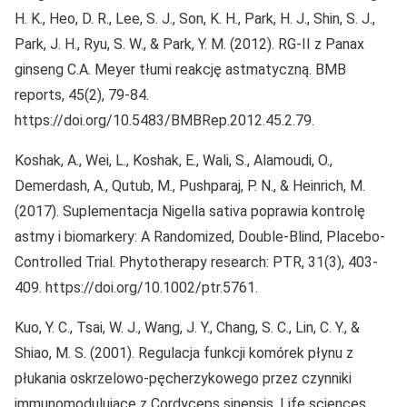
H. K., Heo, D. R., Lee, S. J., Son, K. H., Park, H. J., Shin, S. J.,
Park, J. H., Ryu, S. W., & Park, Y. M. (2012). RG-II z Panax
ginseng C.A. Meyer tłumi reakcję astmatyczną. BMB
reports, 45(2), 79-84.
https://doi.org/10.5483/BMBRep.2012.45.2.79.
Koshak, A., Wei, L., Koshak, E., Wali, S., Alamoudi, O.,
Demerdash, A., Qutub, M., Pushparaj, P. N., & Heinrich, M.
(2017). Suplementacja Nigella sativa poprawia kontrolę
astmy i biomarkery: A Randomized, Double-Blind, Placebo-
Controlled Trial. Phytotherapy research: PTR, 31(3), 403-
409. https://doi.org/10.1002/ptr.5761.
Kuo, Y. C., Tsai, W. J., Wang, J. Y., Chang, S. C., Lin, C. Y., &
Shiao, M. S. (2001). Regulacja funkcji komórek płynu z
płukania oskrzelowo-pęcherzykowego przez czynniki
immunomodulujące z Cordyceps sinensis. Life sciences,