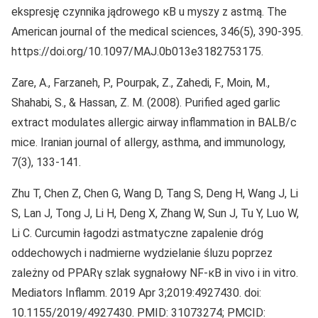
ekspresję czynnika jądrowego κB u myszy z astmą. The
American journal of the medical sciences, 346(5), 390-395.
https://doi.org/10.1097/MAJ.0b013e3182753175.
Zare, A., Farzaneh, P., Pourpak, Z., Zahedi, F., Moin, M.,
Shahabi, S., & Hassan, Z. M. (2008). Purified aged garlic
extract modulates allergic airway inflammation in BALB/c
mice. Iranian journal of allergy, asthma, and immunology,
7(3), 133-141.
Zhu T, Chen Z, Chen G, Wang D, Tang S, Deng H, Wang J, Li
S, Lan J, Tong J, Li H, Deng X, Zhang W, Sun J, Tu Y, Luo W,
Li C. Curcumin łagodzi astmatyczne zapalenie dróg
oddechowych i nadmierne wydzielanie śluzu poprzez
zależny od PPARγ szlak sygnałowy NF-κB in vivo i in vitro.
Mediators Inflamm. 2019 Apr 3;2019:4927430. doi:
10.1155/2019/4927430. PMID: 31073274; PMCID: