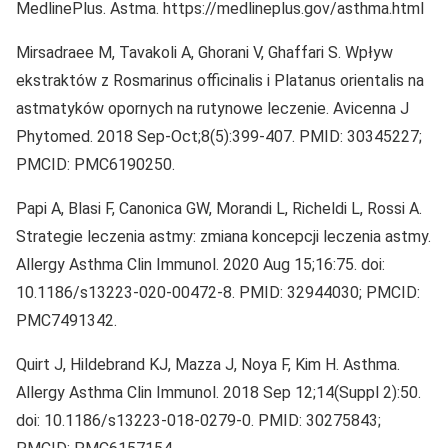
MedlinePlus. Astma. https://medlineplus.gov/asthma.html
Mirsadraee M, Tavakoli A, Ghorani V, Ghaffari S. Wpływ
ekstraktów z Rosmarinus officinalis i Platanus orientalis na
astmatyków opornych na rutynowe leczenie. Avicenna J
Phytomed. 2018 Sep-Oct;8(5):399-407. PMID: 30345227;
PMCID: PMC6190250.
Papi A, Blasi F, Canonica GW, Morandi L, Richeldi L, Rossi A.
Strategie leczenia astmy: zmiana koncepcji leczenia astmy.
Allergy Asthma Clin Immunol. 2020 Aug 15;16:75. doi:
10.1186/s13223-020-00472-8. PMID: 32944030; PMCID:
PMC7491342.
Quirt J, Hildebrand KJ, Mazza J, Noya F, Kim H. Asthma.
Allergy Asthma Clin Immunol. 2018 Sep 12;14(Suppl 2):50.
doi: 10.1186/s13223-018-0279-0. PMID: 30275843;