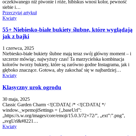
oczekiwanego niż piwonie i róże, hibiskus wnosi kolor, pewność
siebie i…
Przeczytaj artykuł
Kwiaty
55+ Niebiesko-białe bukiety ślubne, które wyglądają
jak z bajki
1 czerwca, 2025
Niebiesko-białe bukiety ślubne mają teraz swój główny moment – i
szczerze mówiąc, najwyższy czas! Ta marzycielska kombinacja
kolorów tworzy bukiety, które są zarówno godne Instagrama, jak i
głęboko znaczące. Gotowa, aby zakochać się w najbardziej…
Kwiaty
Klasyczny urok ogrodu
30 maja, 2025
Classic Garden Charm <![CDATA[ /* <![CDATA[ */
window._wpemojiSettings = {„baseUrl”:
„https://s.w.org/images/core/emoji/15.0.3/72×72/”, „ext”:”.png”,
„svgUrl&#8221…
Kwiaty