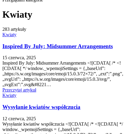
Kwiaty
283 artykuły
Kwiaty
Inspired By July: Midsummer Arrangements
15 czerwca, 2025
Inspired By July: Midsummer Arrangements <![CDATA[ /* <!
[CDATA[ */ window._wpemojiSettings = {„baseUrl”:
„https://s.w.org/images/core/emoji/15.0.3/72×72/”, „ext”:”.png”,
„svgUrl”: „https://s.w.org/images/core/emoji/15.0.3/svg/”,
„svgExt”:”.svg&#8221…
Przeczytaj artykuł
Kwiaty
Wysyłanie kwiatów współczucia
12 czerwca, 2025
Wysyłanie kwiatów współczucia <![CDATA[ /* <![CDATA[ */
window._wpemojiSettings = {„baseUrl”: