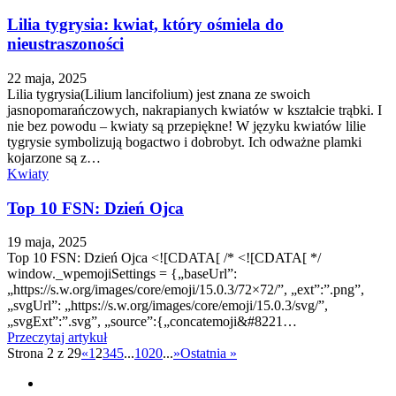
Lilia tygrysia: kwiat, który ośmiela do
nieustraszoności
22 maja, 2025
Lilia tygrysia(Lilium lancifolium) jest znana ze swoich
jasnopomarańczowych, nakrapianych kwiatów w kształcie trąbki. I
nie bez powodu – kwiaty są przepiękne! W języku kwiatów lilie
tygrysie symbolizują bogactwo i dobrobyt. Ich odważne plamki
kojarzone są z…
Kwiaty
Top 10 FSN: Dzień Ojca
19 maja, 2025
Top 10 FSN: Dzień Ojca <![CDATA[ /* <![CDATA[ */
window._wpemojiSettings = {„baseUrl”:
„https://s.w.org/images/core/emoji/15.0.3/72×72/”, „ext”:”.png”,
„svgUrl”: „https://s.w.org/images/core/emoji/15.0.3/svg/”,
„svgExt”:”.svg”, „source”:{„concatemoji&#8221…
Przeczytaj artykuł
Strona 2 z 29
«
1
2
3
4
5
...
10
20
...
»
Ostatnia »