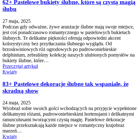
62+ Pastelowe bukiety ślubne, które są czystą magią
ślubu
27 maja, 2025
Podczas gdy odważne, żywe aranżacje ślubne mają swoje miejsce,
jest coś ponadczasowo romantycznego w pastelowych bukietach
ślubnych. Te delikatne piękności oferują odpowiedni akcent
kolorystyczny bez przytłaczania ślubnego wyglądu. Od
brzoskwiniowych róż ogrodowych po pudrowoniebieskie
delphinium, zebraliśmy kolekcję naszych ulubionych pomysłów na
bukiety ślubne, które…
Przeczytaj artykuł
Kwiaty
83+ Pastelowe dekoracje ślubne tak wspaniałe, że
skradną show
24 maja, 2025
Wyobraź sobie swoich gości wchodzących na przyjęcie wypełnione
delikatnymi różami, pudrowoniebieskimi hortensjami i delikatnymi
ranunculusami tworzącymi czystą magię. Pastelowe dekoracje
ślubne przekształcają każde miejsce w romantyczny krajobraz
marzeń…
Kwiaty