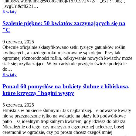
„https://s.w.org/images/core/emoji/15.0.3/72×72/”, „ext”:”.png”,
„svgUrl&#8221…
Kwiaty
Szalenie piękne: 50 kwiatów zaczynających się na
"C
9 czerwca, 2025
Obecnie oficjalnie sklasyfikowano setki tysięcy gatunków roślin
kwitnących, a każdego roku rejestrowane są kolejne. Przy tak
ogromnej różnorodności roślin, odkrywanie nowych kwiatów może
stać się przytłaczające. W tym artykule przyjęto świeże podejście
do…
Kwiaty
Ponad 60 pomysłów na bukiety ślubne z hibiskusa,
które krzyczą "bogini wyspy
5 czerwca, 2025
Hibiskus w bukiecie ślubnym? Jak najbardziej. Te odważne kwiaty
nie są przeznaczone tylko na wakacje na plaży lub podwórkowe
patio – są idealnym tropikalnym kwiatem, gdy idziesz do ołtarza.
Niezależnie od tego, czy marzysz o egzotycznej ucieczce, bosej
ceremonii w ogrodzie, czy po prostu chcesz czegoś mniej