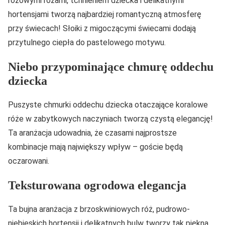
różowymi różami, tchnieniem dziecka i delikatnymi
hortensjami tworzą najbardziej romantyczną atmosferę
przy świecach! Słoiki z migoczącymi świecami dodają
przytulnego ciepła do pastelowego motywu.
Niebo przypominające chmurę oddechu
dziecka
Puszyste chmurki oddechu dziecka otaczające koralowe
róże w zabytkowych naczyniach tworzą czystą elegancję!
Ta aranżacja udowadnia, że czasami najprostsze
kombinacje mają największy wpływ – goście będą
oczarowani.
Teksturowana ogrodowa elegancja
Ta bujna aranżacja z brzoskwiniowych róż, pudrowo-
niebieskich hortensji i delikatnych bulw tworzy tak piękną