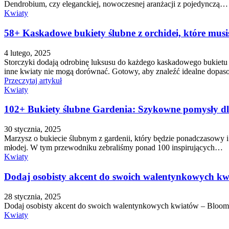
Dendrobium, czy eleganckiej, nowoczesnej aranżacji z pojedynczą…
Kwiaty
58+ Kaskadowe bukiety ślubne z orchidei, które musi
4 lutego, 2025
Storczyki dodają odrobinę luksusu do każdego kaskadowego bukietu ś
inne kwiaty nie mogą dorównać. Gotowy, aby znaleźć idealne dopas
Przeczytaj artykuł
Kwiaty
102+ Bukiety ślubne Gardenia: Szykowne pomysły dl
30 stycznia, 2025
Marzysz o bukiecie ślubnym z gardenii, który będzie ponadczasowy 
młodej. W tym przewodniku zebraliśmy ponad 100 inspirujących…
Kwiaty
Dodaj osobisty akcent do swoich walentynkowych k
28 stycznia, 2025
Dodaj osobisty akcent do swoich walentynkowych kwiatów – Bloomi
Kwiaty