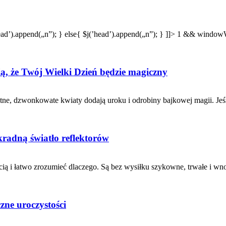
ead’).append(„n”); } else{ $j(’head’).append(„n”); } ]]> 1 && windo
ą, że Twój Wielki Dzień będzie magiczny
ne, dzwonkowate kwiaty dodają uroku i odrobiny bajkowej magii. Jeśli
kradną światło reflektorów
ią i łatwo zrozumieć dlaczego. Są bez wysiłku szykowne, trwałe i wno
zne uroczystości