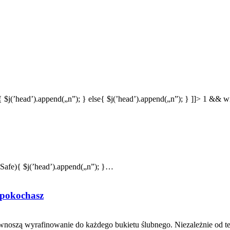
{ $j(’head’).append(„n”); } else{ $j(’head’).append(„n”); } ]]> 1 &
eSafe){ $j(’head’).append(„n”); }…
e pokochasz
 wnoszą wyrafinowanie do każdego bukietu ślubnego. Niezależnie od t