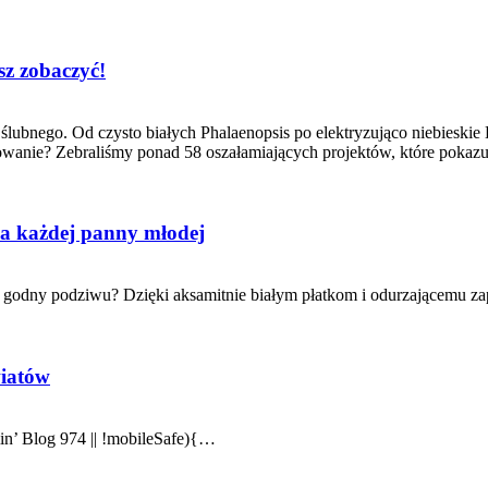
sz zobaczyć!
lubnego. Od czysto białych Phalaenopsis po elektryzująco niebieskie 
owanie? Zebraliśmy ponad 58 oszałamiających projektów, które pokaz
a każdej panny młodej
i godny podziwu? Dzięki aksamitnie białym płatkom i odurzającemu z
wiatów
n’ Blog 974 || !mobileSafe){…