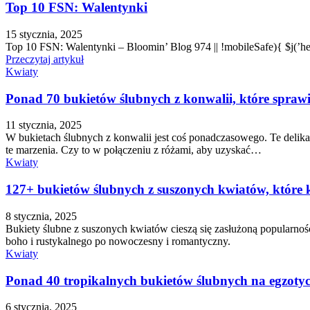
Top 10 FSN: Walentynki
15 stycznia, 2025
Top 10 FSN: Walentynki – Bloomin’ Blog 974 || !mobileSafe){ $j(’h
Przeczytaj artykuł
Kwiaty
Ponad 70 bukietów ślubnych z konwalii, które sprawi
11 stycznia, 2025
W bukietach ślubnych z konwalii jest coś ponadczasowego. Te delikat
te marzenia. Czy to w połączeniu z różami, aby uzyskać…
Kwiaty
127+ bukietów ślubnych z suszonych kwiatów, które 
8 stycznia, 2025
Bukiety ślubne z suszonych kwiatów cieszą się zasłużoną popularnośc
boho i rustykalnego po nowoczesny i romantyczny.
Kwiaty
Ponad 40 tropikalnych bukietów ślubnych na egzotyc
6 stycznia, 2025