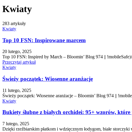
Kwiaty
283 artykuły
Kwiaty
Top 10 FSN: Inspirowane marcem
20 lutego, 2025
Top 10 FSN: Inspired by March – Bloomin’ Blog 974 || !mobileSafe)
Przeczytaj artykuł
Kwiaty
Świeży początek: Wiosenne aranżacje
11 lutego, 2025
Świeży początek: Wiosenne aranżacje – Bloomin’ Blog 974 || !mobil
Kwiaty
Bukiety ślubne z białych orchidei: 95+ wzorów, któr
7 lutego, 2025
Dzięki rzeźbiarskim płatkom i wdzięcznym łodygom, białe storczyki