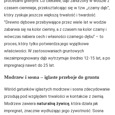
procesami gnilnymi. Co ciekawe, dąb zanurzony w wodzie z
czasem ciemnieje, przekształcając się w tzw. „czarny dąb”,
który zyskuje jeszcze większą trwałość i twardość.
Drewno dębowe przebywające przez wiele lat w wodzie
zabarwia się na kolor ciemny, a z czasem na kolor czarny i
wówczas nabiera cech i własności czarnego dębu
– to
proces, który tylko potwierdza jego wyjątkowe
właściwości. W zastosowaniach gruntowych
niezaimpregnowany dąb wytrzymuje średnio 12-15 lat, a po
impregnacji nawet do 25 lat.
Modrzew i sosna – iglaste przeboje do gruntu
Wśród gatunków iglastych modrzew i sosna zdecydowanie
przodują pod względem trwałości w kontakcie z ziemią.
Modrzew zawiera
naturalną żywicę
, która działa jak
impregnat, znacznie wydłużając jego żywotność. Sosna