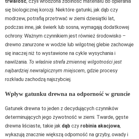
trwałość
, czyli wrodzona zdolność materiału do opierania
się biologicznej korozji. Niektóre gatunki, jak dąb czy
modrzew, potrafią przetrwać w ziemi dziesiątki lat,
podczas inne, jak świerk lub sosna, wymagają dodatkowej
ochrony. Ważnym czynnikiem jest również środowisko –
drewno zanurzone w wodzie lub wilgotnej glebie zachowuje
się inaczej niż to wystawione na cykle wysychania i
nawilżania.
To właśnie strefa zmiennej wilgotności jest
najbardziej newralgicznym miejscem
, gdzie procesy
rozkładu zachodzą najszybciej.
Wpływ gatunku drewna na odporność w gruncie
Gatunek drewna to jeden z decydujących czynników
determinujących jego żywotność w ziemi. Twarde, gęste
drewna liściaste, takie jak
dąb
czy
robinia akacjowa
,
wykazują znacznie większą odporność na grzyby, owady i