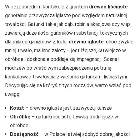
W bezpośrednim kontakcie z gruntem
drewno liściaste
generalnie przewyższa iglaste pod względem naturalnej
trwałości. Gatunki takie jak dąb, robinia akacjowa czy wiąz
zawierają duże ilości garbników i substancji toksycznych
dla mikroorganizmów. Z kolei
drewno iglaste
, choć zwykle
mniej trwałe, ma inne zalety – jest lżejsze, łatwiejsze w
obróbce i doskonale poddaje się impregnacji. Sosna i
modrzew po właściwym zabezpieczeniu potrafią
konkurować trwałością z wieloma gatunkami liściastymi.
Decydując się na któryś z tych rodzajów, warto wziąć pod
uwagę:
Koszt
– drewno iglaste jest zazwyczaj tańsze
Obróbkę
– gatunki liściaste bywają trudniejsze w
obróbce
Dostępność
– w Polsce łatwiej zdobyć dobrej jakości