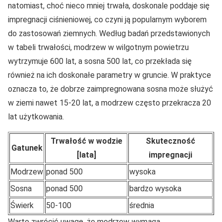
natomiast, choć nieco mniej trwała, doskonale poddaje się
impregnacji ciśnieniowej, co czyni ją popularnym wyborem
do zastosowań ziemnych. Według badań przedstawionych
w tabeli trwałości, modrzew w wilgotnym powietrzu
wytrzymuje 600 lat, a sosna 500 lat, co przekłada się
również na ich doskonałe parametry w gruncie. W praktyce
oznacza to, że dobrze zaimpregnowana sosna może służyć
w ziemi nawet 15-20 lat, a modrzew często przekracza 20
lat użytkowania.
Trwałość w wodzie
Skuteczność
Gatunek
[lata]
impregnacji
Modrzew
ponad 500
wysoka
Sosna
ponad 500
bardzo wysoka
Świerk
50-100
średnia
Warto zwrócić uwagę, że modrzew
wymaga