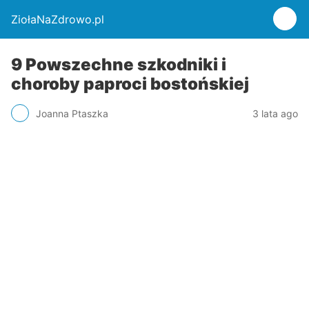
ZiołaNaZdrowo.pl
9 Powszechne szkodniki i
choroby paproci bostońskiej
Joanna Ptaszka
3 lata ago