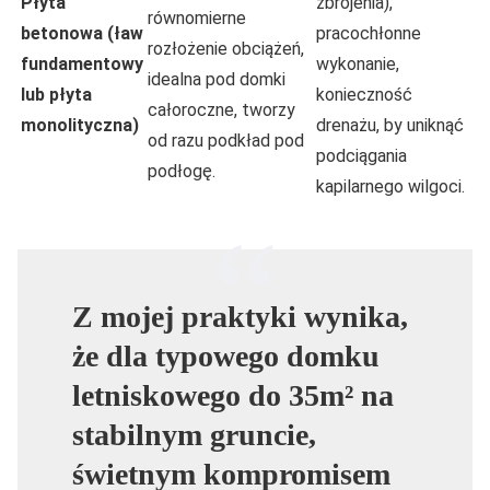
Płyta
zbrojenia),
równomierne
betonowa (ław
pracochłonne
rozłożenie obciążeń,
fundamentowy
wykonanie,
idealna pod domki
lub płyta
konieczność
całoroczne, tworzy
monolityczna)
drenażu, by uniknąć
od razu podkład pod
podciągania
podłogę.
kapilarnego wilgoci.
Z mojej praktyki wynika,
że dla typowego domku
letniskowego do 35m² na
stabilnym gruncie,
świetnym kompromisem