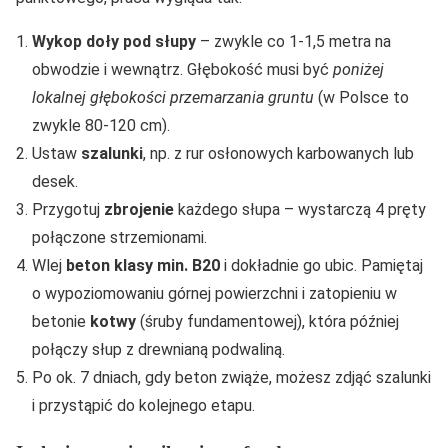
Wykop doły pod słupy
– zwykle co 1-1,5 metra na
obwodzie i wewnątrz. Głębokość musi być
poniżej
lokalnej głębokości przemarzania gruntu
(w Polsce to
zwykle 80-120 cm).
Ustaw
szalunki
, np. z rur osłonowych karbowanych lub
desek.
Przygotuj
zbrojenie
każdego słupa – wystarczą 4 pręty
połączone strzemionami.
Wlej
beton klasy min. B20
i dokładnie go ubic. Pamiętaj
o wypoziomowaniu górnej powierzchni i zatopieniu w
betonie
kotwy
(śruby fundamentowej), która później
połączy słup z drewnianą podwaliną.
Po ok. 7 dniach, gdy beton zwiąże, możesz zdjąć szalunki
i przystąpić do kolejnego etapu.