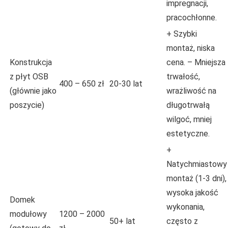
impregnacji,
pracochłonne.
+ Szybki
montaż, niska
Konstrukcja
cena. – Mniejsza
z płyt OSB
trwałość,
400 – 650 zł
20-30 lat
(głównie jako
wrażliwość na
poszycie)
długotrwałą
wilgoć, mniej
estetyczne.
+
Natychmiastowy
montaż (1-3 dni),
wysoka jakość
Domek
wykonania,
modułowy
1200 – 2000
50+ lat
często z