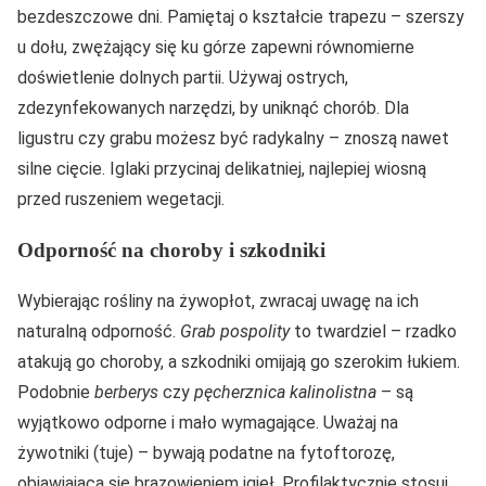
bezdeszczowe dni. Pamiętaj o kształcie trapezu – szerszy
u dołu, zwężający się ku górze zapewni równomierne
doświetlenie dolnych partii. Używaj ostrych,
zdezynfekowanych narzędzi, by uniknąć chorób. Dla
ligustru czy grabu możesz być radykalny – znoszą nawet
silne cięcie. Iglaki przycinaj delikatniej, najlepiej wiosną
przed ruszeniem wegetacji.
Odporność na choroby i szkodniki
Wybierając rośliny na żywopłot, zwracaj uwagę na ich
naturalną odporność.
Grab pospolity
to twardziel – rzadko
atakują go choroby, a szkodniki omijają go szerokim łukiem.
Podobnie
berberys
czy
pęcherznica kalinolistna
– są
wyjątkowo odporne i mało wymagające. Uważaj na
żywotniki (tuje) – bywają podatne na fytoftorozę,
objawiającą się brązowieniem igieł. Profilaktycznie stosuj