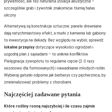
prywatność, ale też
naturalna izolacja akustyczna
–
szczególnie grab i żywotnik znakomicie tłumią hałas
uliczny.
Alternatywą są konstrukcje sztuczne: panele drewniane
dają natychmiastowy efekt, a murki z kamienia lub gabiony
to inwestycja na dekady. Bez względu na wybór, sprawdź
lokalne przepisy
dotyczące wysokości ogrodzeń i
uzgodnij plan z sąsiadami – to uniknie konfliktów.
Pielęgnacja żywopłotu to regularne cięcie (2-3 razy
sezonowo dla formowanych) i nawadnianie młodych roślin.
Wybieraj gatunki odporne jak berberys czy pęcherznica, by
zminimalizować problemy z chorobami.
Najczęściej zadawane pytania
Które rośliny rosną najszybciej i ile czasu zajmie