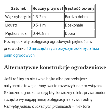
Gatunek
Roczny przyrost
Gęstość osłony
Wiąz syberyjski
1,5-2 m
Bardzo dobra
Ligustr
0,5-1 m
Doskonała
Pęcherznica
0,4-0,8 m
Dobra
Poznaj sekrety pielęgnacji ogrodowych piękności w
przewodniku
10 najczęstszych przyczyn żółknięcia liści
palm ogrodowych
.
Alternatywne konstrukcje ogrodzeniowe
Jeśli rośliny to nie twoja bajka albo potrzebujesz
natychmiastowej osłony, warto rozważyć inne rozwiązania.
Sztuczne ogrodzenia dają błyskawiczny efekt prywatności
i często wymagają mniej pielęgnacji niż żywe rośliny.
Pamiętaj jednak o lokalnych przepisach
– niektóre