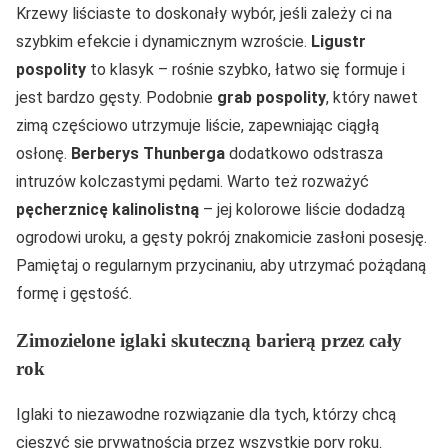
Krzewy liściaste to doskonały wybór, jeśli zależy ci na
szybkim efekcie i dynamicznym wzroście.
Ligustr
pospolity
to klasyk – rośnie szybko, łatwo się formuje i
jest bardzo gęsty. Podobnie
grab pospolity
, który nawet
zimą częściowo utrzymuje liście, zapewniając ciągłą
osłonę.
Berberys Thunberga
dodatkowo odstrasza
intruzów kolczastymi pędami. Warto też rozważyć
pęcherznicę kalinolistną
– jej kolorowe liście dodadzą
ogrodowi uroku, a gęsty pokrój znakomicie zasłoni posesję.
Pamiętaj o regularnym przycinaniu, aby utrzymać pożądaną
formę i gęstość.
Zimozielone iglaki skuteczną barierą przez cały
rok
Iglaki to niezawodne rozwiązanie dla tych, którzy chcą
cieszyć się prywatnością przez wszystkie pory roku.