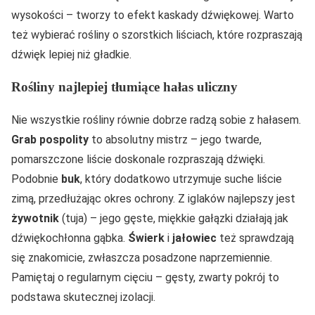
wysokości – tworzy to efekt kaskady dźwiękowej. Warto
też wybierać rośliny o szorstkich liściach, które rozpraszają
dźwięk lepiej niż gładkie.
Rośliny najlepiej tłumiące hałas uliczny
Nie wszystkie rośliny równie dobrze radzą sobie z hałasem.
Grab pospolity
to absolutny mistrz – jego twarde,
pomarszczone liście doskonale rozpraszają dźwięki.
Podobnie
buk
, który dodatkowo utrzymuje suche liście
zimą, przedłużając okres ochrony. Z iglaków najlepszy jest
żywotnik
(tuja) – jego gęste, miękkie gałązki działają jak
dźwiękochłonna gąbka.
Świerk
i
jałowiec
też sprawdzają
się znakomicie, zwłaszcza posadzone naprzemiennie.
Pamiętaj o regularnym cięciu – gęsty, zwarty pokrój to
podstawa skutecznej izolacji.