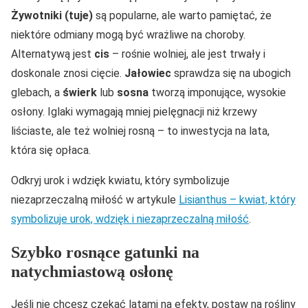
Żywotniki (tuje)
są popularne, ale warto pamiętać, że
niektóre odmiany mogą być wrażliwe na choroby.
Alternatywą jest
cis
– rośnie wolniej, ale jest trwały i
doskonale znosi cięcie.
Jałowiec
sprawdza się na ubogich
glebach, a
świerk
lub
sosna
tworzą imponujące, wysokie
osłony. Iglaki wymagają mniej pielęgnacji niż krzewy
liściaste, ale też wolniej rosną – to inwestycja na lata,
która się opłaca.
Odkryj urok i wdzięk kwiatu, który symbolizuje
niezaprzeczalną miłość w artykule
Lisianthus – kwiat, który
symbolizuje urok, wdzięk i niezaprzeczalną miłość
.
Szybko rosnące gatunki na
natychmiastową osłonę
Jeśli nie chcesz czekać latami na efekty, postaw na rośliny