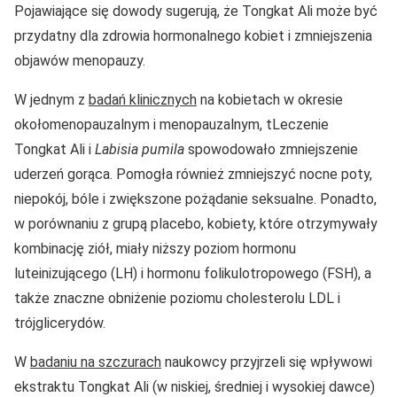
Pojawiające się dowody sugerują, że Tongkat Ali może być
przydatny dla zdrowia hormonalnego kobiet i zmniejszenia
objawów menopauzy.
W jednym z
badań klinicznych
na kobietach w okresie
okołomenopauzalnym i menopauzalnym, tLeczenie
Tongkat Ali i
Labisia pumila
spowodowało zmniejszenie
uderzeń gorąca. Pomogła również zmniejszyć nocne poty,
niepokój, bóle i zwiększone pożądanie seksualne. Ponadto,
w porównaniu z grupą placebo, kobiety, które otrzymywały
kombinację ziół, miały niższy poziom hormonu
luteinizującego (LH) i hormonu folikulotropowego (FSH), a
także znaczne obniżenie poziomu cholesterolu LDL i
trójglicerydów.
W
badaniu na szczurach
naukowcy przyjrzeli się wpływowi
ekstraktu Tongkat Ali (w niskiej, średniej i wysokiej dawce)