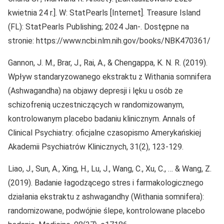
kwietnia 24 r.]. W: StatPearls [Internet]. Treasure Island
(FL): StatPearls Publishing; 2024 Jan-. Dostępne na
stronie: https://www.ncbi.nlm.nih.gov/books/NBK470361/
Gannon, J. M., Brar, J., Rai, A., & Chengappa, K. N. R. (2019).
Wpływ standaryzowanego ekstraktu z Withania somnifera
(Ashwagandha) na objawy depresji i lęku u osób ze
schizofrenią uczestniczących w randomizowanym,
kontrolowanym placebo badaniu klinicznym. Annals of
Clinical Psychiatry: oficjalne czasopismo Amerykańskiej
Akademii Psychiatrów Klinicznych, 31(2), 123-129.
Liao, J., Sun, A., Xing, H., Lu, J., Wang, C., Xu, C., … & Wang, Z.
(2019). Badanie łagodzącego stres i farmakologicznego
działania ekstraktu z ashwagandhy (Withania somnifera):
randomizowane, podwójnie ślepe, kontrolowane placebo