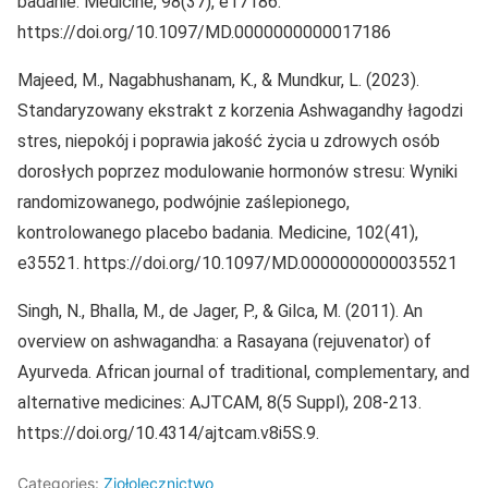
badanie. Medicine, 98(37), e17186.
https://doi.org/10.1097/MD.0000000000017186
Majeed, M., Nagabhushanam, K., & Mundkur, L. (2023).
Standaryzowany ekstrakt z korzenia Ashwagandhy łagodzi
stres, niepokój i poprawia jakość życia u zdrowych osób
dorosłych poprzez modulowanie hormonów stresu: Wyniki
randomizowanego, podwójnie zaślepionego,
kontrolowanego placebo badania. Medicine, 102(41),
e35521. https://doi.org/10.1097/MD.0000000000035521
Singh, N., Bhalla, M., de Jager, P., & Gilca, M. (2011). An
overview on ashwagandha: a Rasayana (rejuvenator) of
Ayurveda. African journal of traditional, complementary, and
alternative medicines: AJTCAM, 8(5 Suppl), 208-213.
https://doi.org/10.4314/ajtcam.v8i5S.9.
Categories:
Ziołolecznictwo