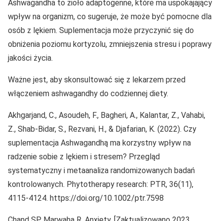
Ashwagandha to zioło adaptogenne, które ma uspokajający
wpływ na organizm, co sugeruje, że może być pomocne dla
osób z lękiem. Suplementacja może przyczynić się do
obniżenia poziomu kortyzolu, zmniejszenia stresu i poprawy
jakości życia.
Ważne jest, aby skonsultować się z lekarzem przed
włączeniem ashwagandhy do codziennej diety.
Akhgarjand, C., Asoudeh, F., Bagheri, A., Kalantar, Z., Vahabi,
Z., Shab-Bidar, S., Rezvani, H., & Djafarian, K. (2022). Czy
suplementacja Ashwagandhą ma korzystny wpływ na
radzenie sobie z lękiem i stresem? Przegląd
systematyczny i metaanaliza randomizowanych badań
kontrolowanych. Phytotherapy research: PTR, 36(11),
4115-4124. https://doi.org/10.1002/ptr.7598
Chand SP, Marwaha R. Anxiety. [Zaktualizowano 2023