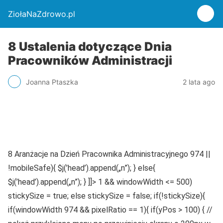
ZiołaNaZdrowo.pl
8 Ustalenia dotyczące Dnia
Pracowników Administracji
Joanna Ptaszka
2 lata ago
8 Aranżacje na Dzień Pracownika Administracyjnego 974 ||
!mobileSafe){ $j(’head’).append(„n”); } else{
$j(’head’).append(„n”); } ]]> 1 && windowWidth <= 500)
stickySize = true; else stickySize = false; if(!stickySize){
if(windowWidth 974 && pixelRatio == 1){ if(yPos > 100) { //