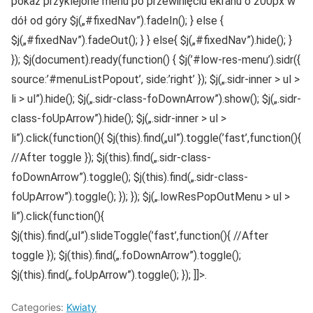
pokaż przyklejone menu po przewinięciu ekranu o 200px w
dół od góry $j(„#fixedNav”).fadeIn(); } else {
$j(„#fixedNav”).fadeOut(); } } else{ $j(„#fixedNav”).hide(); }
}); $j(document).ready(function() { $j(’#low-res-menu’).sidr({
source:’#menuListPopout’, side:’right’ }); $j(„.sidr-inner > ul >
li > ul”).hide(); $j(„.sidr-class-foDownArrow”).show(); $j(„.sidr-
class-foUpArrow”).hide(); $j(„.sidr-inner > ul >
li”).click(function(){ $j(this).find(„ul”).toggle(’fast’,function(){
//After toggle }); $j(this).find(„.sidr-class-
foDownArrow”).toggle(); $j(this).find(„.sidr-class-
foUpArrow”).toggle(); }); }); $j(„.lowResPopOutMenu > ul >
li”).click(function(){
$j(this).find(„ul”).slideToggle(’fast’,function(){ //After
toggle }); $j(this).find(„.foDownArrow”).toggle();
$j(this).find(„.foUpArrow”).toggle(); }); ]]>.
Categories:
Kwiaty