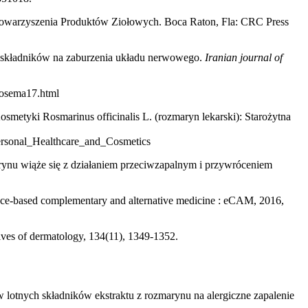
Stowarzyszenia Produktów Ziołowych. Boca Raton, Fla: CRC Press
h składników na zaburzenia układu nerwowego.
Iranian journal of
rosema17.html
smetyki Rosmarinus officinalis L. (rozmaryn lekarski): Starożytna
ersonal_Healthcare_and_Cosmetics
marynu wiąże się z działaniem przeciwzapalnym i przywróceniem
nce-based complementary and alternative medicine : eCAM, 2016,
ives of dermatology, 134(11), 1349-1352.
yw lotnych składników ekstraktu z rozmarynu na alergiczne zapalenie