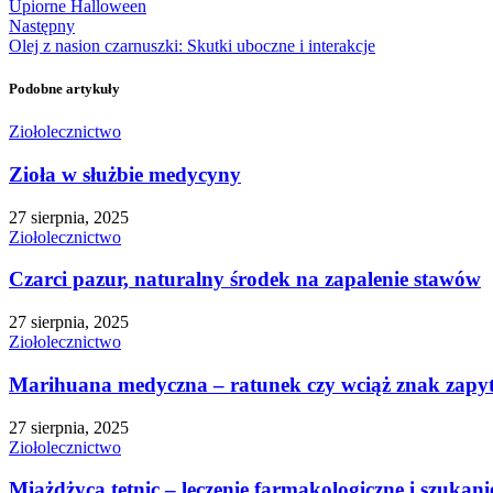
Upiorne Halloween
Następny
Olej z nasion czarnuszki: Skutki uboczne i interakcje
Podobne artykuły
Ziołolecznictwo
Zioła w służbie medycyny
27 sierpnia, 2025
Ziołolecznictwo
Czarci pazur, naturalny środek na zapalenie stawów
27 sierpnia, 2025
Ziołolecznictwo
Marihuana medyczna – ratunek czy wciąż znak zapy
27 sierpnia, 2025
Ziołolecznictwo
Miażdżyca tętnic – leczenie farmakologiczne i szuka