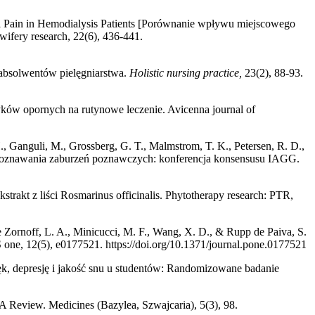
al Pain in Hemodialysis Patients [Porównanie wpływu miejscowego
ifery research, 22(6), 436-441.
 absolwentów pielęgniarstwa.
Holistic nursing practice,
23(2), 88-93.
atyków opornych na rutynowe leczenie. Avicenna journal of
 H., Ganguli, M., Grossberg, G. T., Malmstrom, T. K., Petersen, R. D.,
 rozpoznawania zaburzeń poznawczych: konferencja konsensusu IAGG.
akt z liści Rosmarinus officinalis. Phytotherapy research: PTR,
e Zornoff, L. A., Minicucci, M. F., Wang, X. D., & Rupp de Paiva, S.
one, 12(5), e0177521. https://doi.org/10.1371/journal.pone.0177521
ęk, depresję i jakość snu u studentów: Randomizowane badanie
 A Review. Medicines (Bazylea, Szwajcaria), 5(3), 98.