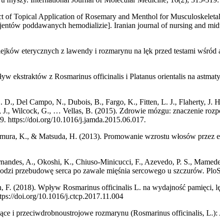
ect of Topical Application of Rosemary and Menthol for Musculoskelet
entów poddawanych hemodializie]. Iranian journal of nursing and midw
ejków eterycznych z lawendy i rozmarynu na lęk przed testami wśród
ływ ekstraktów z Rosmarinus officinalis i Platanus orientalis na astm
. D., Del Campo, N., Dubois, B., Fargo, K., Fitten, L. J., Flaherty, J.
hese, J., Wilcock, G., … Vellas, B. (2015). Zdrowie mózgu: znaczenie
9. https://doi.org/10.1016/j.jamda.2015.06.017.
ura, K., & Matsuda, H. (2013). Promowanie wzrostu włosów przez ekstr
ernandes, A., Okoshi, K., Chiuso-Minicucci, F., Azevedo, P. S., Mamed
godzi przebudowę serca po zawale mięśnia sercowego u szczurów. PloS 
 F. (2018). Wpływ Rosmarinus officinalis L. na wydajność pamięci, l
ttps://doi.org/10.1016/j.ctcp.2017.11.004
ające i przeciwdrobnoustrojowe rozmarynu (Rosmarinus officinalis, L.):