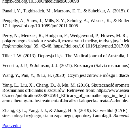
https://doi.org/10.3390/medicines5030098
Panahi, Y., Taghizadeh, M., Marzony, E. T., & Sahebkar, A. (2015
Pengelly, A., Snow, J., Mills, S. Y., Scholey, A., Wesnes, K., & Bu
17. https://doi.org/10.1089/jmf.2011.0005
Perry, N., Menzies, R., Hodgson, F., Wedgewood, P., Howes, M. R., 
połączonego ekstraktu z szałwii, rozmarynu i melisy, tradycyjnyc
fitofarmakologii
, 39, 42-48. https://doi.org/10.1016/j.phymed.2017.0
Tiller J. W. (2013). Depresja i lęk. The Medical journal of Australia
Veenstra, J. P., & Johnson, J. J. (2021). Rozmaryn (Salvia rosmarin
Wang, Y., Pan, Y., & Li, H. (2020). Czym jest zdrowie mózgu i dlacz
Yang, L., Liu, X., Chang, D., & Mu, M. (2016). Skuteczność aroma
Rosmarinus officinalis u szczurów. Retrieved from: https://www.resear
Ozmen/publication/283874591_Efficacy_of_aromatherapy_in_the_tre
aromatherapy-in-the-treatment-of-localized-alopecia-areata-A-double-
Zhang, Q. L., Yang, J. J., & Zhang, H. S. (2019). Karwedilol (C
stresu oksydacyjnego, stanu zapalnego, apoptozy i autofagii.
Biomedi
Poprzedni