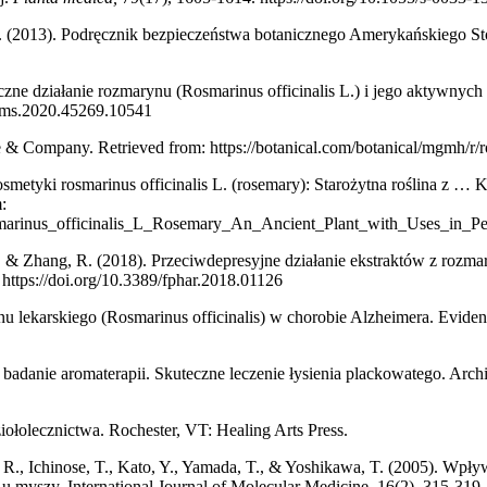
n. (2013). Podręcznik bezpieczeństwa botanicznego Amerykańskiego 
ne działanie rozmarynu (Rosmarinus officinalis L.) i jego aktywnyc
ijbms.2020.45269.10541
 & Company. Retrieved from: https://botanical.com/botanical/mgmh/r/
etyki rosmarinus officinalis L. (rosemary): Starożytna roślina z … Ko
:
osmarinus_officinalis_L_Rosemary_An_Ancient_Plant_with_Uses_in_P
 H., & Zhang, R. (2018). Przeciwdepresyjne działanie ekstraktów z roz
. https://doi.org/10.3389/fphar.2018.01126
nu lekarskiego (Rosmarinus officinalis) w chorobie Alzheimera. Evide
adanie aromaterapii. Skuteczne leczenie łysienia plackowatego. Arch
ołolecznictwa. Rochester, VT: Healing Arts Press.
, R., Ichinose, T., Kato, Y., Yamada, T., & Yoshikawa, T. (2005). Wpł
yszy. International Journal of Molecular Medicine, 16(2), 315-319.