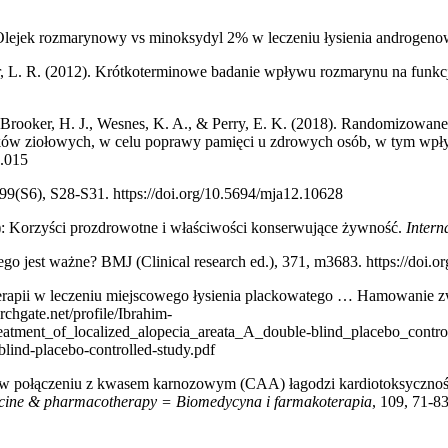
). Olejek rozmarynowy vs minoksydyl 2% w leczeniu łysienia androge
tler, L. R. (2012). Krótkoterminowe badanie wpływu rozmarynu na funk
Brooker, H. J., Wesnes, K. A., & Perry, E. K. (2018). Randomizowane
h leków ziołowych, w celu poprawy pamięci u zdrowych osób, w tym wp
8.015
, 199(S6), S28-S31. https://doi.org/10.5694/mja12.10628
us): Korzyści prozdrowotne i właściwości konserwujące żywność.
Intern
ego jest ważne? BMJ (Clinical research ed.), 371, m3683. https://doi.
terapii w leczeniu miejscowego łysienia plackowatego … Hamowanie z
chgate.net/profile/Ibrahim-
atment_of_localized_alopecia_areata_A_double-blind_placebo_contro
blind-placebo-controlled-study.pdf
AR) w połączeniu z kwasem karnozowym (CAA) łagodzi kardiotoksycz
cine & pharmacotherapy = Biomedycyna i farmakoterapia
, 109, 71-83