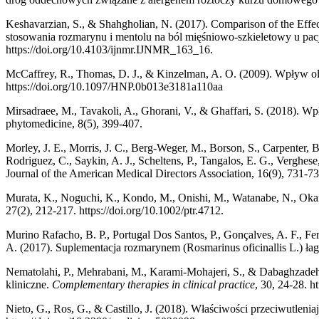
Keshavarzian, S., & Shahgholian, N. (2017). Comparison of the Eff
stosowania rozmarynu i mentolu na ból mięśniowo-szkieletowy u pacj
https://doi.org/10.4103/ijnmr.IJNMR_163_16.
McCaffrey, R., Thomas, D. J., & Kinzelman, A. O. (2009). Wpływ ol
https://doi.org/10.1097/HNP.0b013e3181a110aa
Mirsadraee, M., Tavakoli, A., Ghorani, V., & Ghaffari, S. (2018). Wp
phytomedicine, 8(5), 399-407.
Morley, J. E., Morris, J. C., Berg-Weger, M., Borson, S., Carpenter, B
Rodriguez, C., Saykin, A. J., Scheltens, P., Tangalos, E. G., Verg
Journal of the American Medical Directors Association, 16(9), 731-73
Murata, K., Noguchi, K., Kondo, M., Onishi, M., Watanabe, N., Okam
27(2), 212-217. https://doi.org/10.1002/ptr.4712.
Murino Rafacho, B. P., Portugal Dos Santos, P., Gonçalves, A. F., F
A. (2017). Suplementacja rozmarynem (Rosmarinus oficinallis L.) ła
Nematolahi, P., Mehrabani, M., Karami-Mohajeri, S., & Dabaghzadeh,
kliniczne.
Complementary therapies in clinical practice
, 30, 24-28. h
Nieto, G., Ros, G., & Castillo, J. (2018). Właściwości przeciwutleni