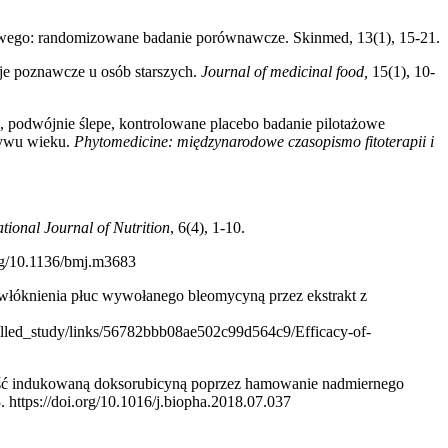
nowego: randomizowane badanie porównawcze. Skinmed, 13(1), 15-21.
cje poznawcze u osób starszych.
Journal of medicinal food,
15(1), 10-
, podwójnie ślepe, kontrolowane placebo badanie pilotażowe
ływu wieku.
Phytomedicine: międzynarodowe czasopismo fitoterapii i
ational Journal of Nutrition
, 6(4), 1-10.
org/10.1136/bmj.m3683
włóknienia płuc wywołanego bleomycyną przez ekstrakt z
lled_study/links/56782bbb08ae502c99d564c9/Efficacy-of-
ność indukowaną doksorubicyną poprzez hamowanie nadmiernego
. https://doi.org/10.1016/j.biopha.2018.07.037