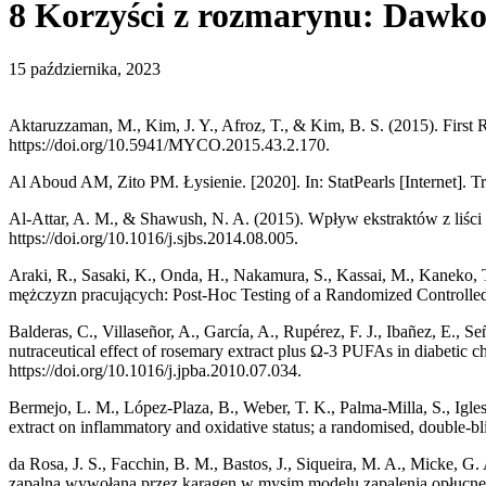
8 Korzyści z rozmarynu: Dawko
15 października, 2023
Aktaruzzaman, M., Kim, J. Y., Afroz, T., & Kim, B. S. (2015). First
https://doi.org/10.5941/MYCO.2015.43.2.170.
Al Aboud AM, Zito PM. Łysienie. [2020]. In: StatPearls [Internet]. 
Al-Attar, A. M., & Shawush, N. A. (2015). Wpływ ekstraktów z liści
https://doi.org/10.1016/j.sjbs.2014.08.005.
Araki, R., Sasaki, K., Onda, H., Nakamura, S., Kassai, M., Kaneko
mężczyzn pracujących: Post-Hoc Testing of a Randomized Controlled T
Balderas, C., Villaseñor, A., García, A., Rupérez, F. J., Ibañez, E.,
nutraceutical effect of rosemary extract plus Ω-3 PUFAs in diabetic c
https://doi.org/10.1016/j.jpba.2010.07.034.
Bermejo, L. M., López-Plaza, B., Weber, T. K., Palma-Milla, S., Igl
extract on inflammatory and oxidative status; a randomised, double-bl
da Rosa, J. S., Facchin, B. M., Bastos, J., Siqueira, M. A., Micke, 
zapalną wywołaną przez karagen w mysim modelu zapalenia opłucne