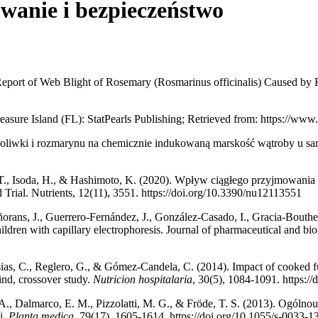
wanie i bezpieczeństwo
 Report of Web Blight of Rosemary (Rosmarinus officinalis) Caused by
Treasure Island (FL): StatPearls Publishing; Retrieved from: https://
 oliwki i rozmarynu na chemicznie indukowaną marskość wątroby u samc
, T., Isoda, H., & Hashimoto, K. (2020). Wpływ ciągłego przyjmowani
rial. Nutrients, 12(11), 3551. https://doi.org/10.3390/nu12113551
 Señorans, J., Guerrero-Fernández, J., González-Casado, I., Gracia-Bouth
hildren with capillary electrophoresis. Journal of pharmaceutical and bi
esias, C., Reglero, G., & Gómez-Candela, C. (2014). Impact of cooked 
ind, crossover study.
Nutricion hospitalaria
, 30(5), 1084-1091. https:/
G. A., Dalmarco, E. M., Pizzolatti, M. G., & Fröde, T. S. (2013). Ogól
j.
Planta medica,
79(17), 1605-1614. https://doi.org/10.1055/s-0033-1