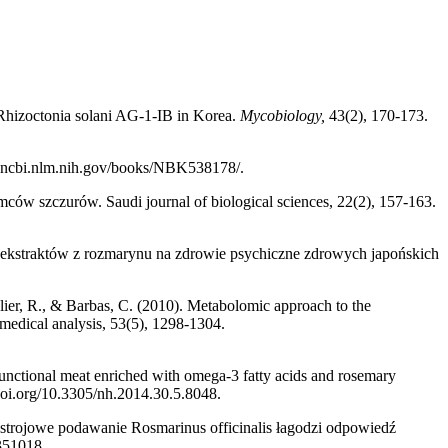
 Rhizoctonia solani AG-1-IB in Korea.
Mycobiology,
43(2), 170-173.
www.ncbi.nlm.nih.gov/books/NBK538178/.
ów szczurów. Saudi journal of biological sciences, 22(2), 157-163.
a ekstraktów z rozmarynu na zdrowie psychiczne zdrowych japońskich
elier, R., & Barbas, C. (2010). Metabolomic approach to the
omedical analysis, 53(5), 1298-1304.
functional meat enriched with omega-3 fatty acids and rosemary
/doi.org/10.3305/nh.2014.30.5.8048.
noustrojowe podawanie Rosmarinus officinalis łagodzi odpowiedź
351018.