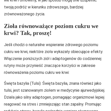
we krwi i omówimy, w jaki sposób mogą one uzupełnić
twoją podróż w kierunku zdrowszego, bardziej
zrównoważonego życia.
Zioła równoważące poziom cukru we
krwi? Tak, proszę!
Jeśli chodzi o naturalne wspieranie zdrowego poziomu
cukru we krwi, niektóre zioła wykazały obiecujące efekty.
Włączenie poniższych ziół i adaptogenów do codziennej
rutyny może przynieść znaczące korzyści w zakresie
równoważenia poziomu cukru we krwi:
Święta bazylia (Tulsi): Święta bazylia, znana również jako
tulsi, jest szanowanym ziołem w medycynie ajurwedyjskiej.
Działa jako silny adaptogen, pomagając organizmowi lepiej
reagować na stres i zmniejszając stan zapalny. Promując