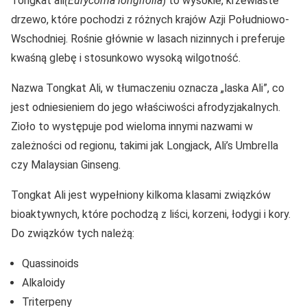
Tongkat ali
(Eurycoma longifolia
) to wysokie, krzewiaste
drzewo, które pochodzi z różnych krajów Azji Południowo-
Wschodniej. Rośnie głównie w lasach nizinnych i preferuje
kwaśną glebę i stosunkowo wysoką wilgotność.
Nazwa Tongkat Ali, w tłumaczeniu oznacza „laska Ali”, co
jest odniesieniem do jego właściwości afrodyzjakalnych.
Zioło to występuje pod wieloma innymi nazwami w
zależności od regionu, takimi jak Longjack, Ali’s Umbrella
czy Malaysian Ginseng.
Tongkat Ali jest wypełniony kilkoma klasami związków
bioaktywnych, które pochodzą z liści, korzeni, łodygi i kory.
Do związków tych należą:
Quassinoids
Alkaloidy
Triterpeny