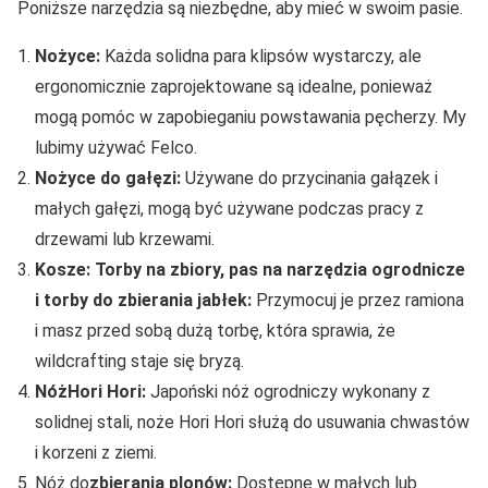
Poniższe narzędzia są niezbędne, aby mieć w swoim pasie.
Nożyce:
Każda solidna para klipsów wystarczy, ale
ergonomicznie zaprojektowane są idealne, ponieważ
mogą pomóc w zapobieganiu powstawania pęcherzy. My
lubimy używać Felco.
Nożyce do gałęzi:
Używane do przycinania gałązek i
małych gałęzi, mogą być używane podczas pracy z
drzewami lub krzewami.
Kosze:
Torby na zbiory
,
pas na narzędzia ogrodnicze
i
torby do zbierania jabłek
:
Przymocuj je przez ramiona
i masz przed sobą dużą torbę, która sprawia, że
wildcrafting staje się bryzą.
Nóż
Hori Hori
:
Japoński nóż ogrodniczy wykonany z
solidnej stali, noże Hori Hori służą do usuwania chwastów
i korzeni z ziemi.
Nóż do
zbierania plonów
:
Dostępne w małych lub