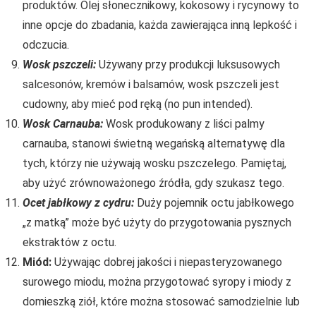
produktów. Olej słonecznikowy, kokosowy i rycynowy to
inne opcje do zbadania, każda zawierająca inną lepkość i
odczucia.
Wosk pszczeli:
Używany przy produkcji luksusowych
salcesonów, kremów i balsamów, wosk pszczeli jest
cudowny, aby mieć pod ręką (no pun intended).
Wosk Carnauba:
Wosk produkowany z liści palmy
carnauba, stanowi świetną wegańską alternatywę dla
tych, którzy nie używają wosku pszczelego. Pamiętaj,
aby użyć zrównoważonego źródła, gdy szukasz tego.
Ocet jabłkowy z cydru:
Duży pojemnik octu jabłkowego
„z matką” może być użyty do przygotowania pysznych
ekstraktów z octu.
Miód:
Używając dobrej jakości i niepasteryzowanego
surowego miodu, można przygotować syropy i miody z
domieszką ziół, które można stosować samodzielnie lub