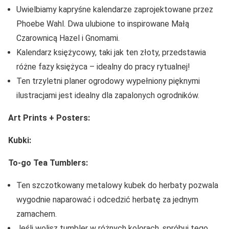
Uwielbiamy kapryśne kalendarze zaprojektowane przez
Phoebe Wahl. Dwa ulubione to inspirowane Małą
Czarownicą Hazel i Gnomami.
Kalendarz księżycowy, taki jak ten złoty, przedstawia
różne fazy księżyca – idealny do pracy rytualnej!
Ten trzyletni planer ogrodowy wypełniony pięknymi
ilustracjami jest idealny dla zapalonych ogrodników.
Art Prints + Posters:
Kubki:
To-go Tea Tumblers:
Ten szczotkowany metalowy kubek do herbaty pozwala
wygodnie naparować i odcedzić herbatę za jednym
zamachem.
Jeśli wolisz tumbler w różnych kolorach, spróbuj tego,