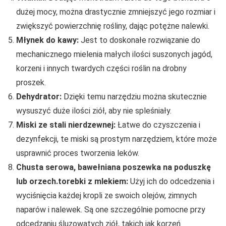
dużej mocy, można drastycznie zmniejszyć jego rozmiar i
zwiększyć powierzchnię rośliny, dając potężne nalewki.
Młynek do kawy:
Jest to doskonałe rozwiązanie do
mechanicznego mielenia małych ilości suszonych jagód,
korzeni i innych twardych części roślin na drobny
proszek.
Dehydrator:
Dzięki temu narzędziu można skutecznie
wysuszyć duże ilości ziół, aby nie spleśniały.
Miski ze stali nierdzewnej:
Łatwe do czyszczenia i
dezynfekcji, te miski są prostym narzędziem, które może
usprawnić proces tworzenia leków.
Chusta serowa, bawełniana poszewka na poduszkę
lub orzech.torebki z mlekiem:
Użyj ich do odcedzenia i
wyciśnięcia każdej kropli ze swoich olejów, zimnych
naparów i nalewek. Są one szczególnie pomocne przy
odcedzaniu śluzowatych ziół, takich jak korzeń