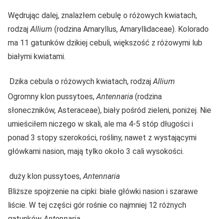
Wędrując dalej, znalazłem cebulę o różowych kwiatach,
rodzaj
Allium
(rodzina Amaryllus, Amaryllidaceae). Kolorado
ma 11 gatunków dzikiej cebuli, większość z różowymi lub
białymi kwiatami.
Dzika cebula o różowych kwiatach, rodzaj
Allium
Ogromny klon pussytoes,
Antennaria
(rodzina
słoneczników, Asteraceae), biały pośród zieleni, poniżej. Nie
umieściłem niczego w skali, ale ma 4-5 stóp długości i
ponad 3 stopy szerokości, rośliny, nawet z wystającymi
główkami nasion, mają tylko około 3 cali wysokości.
duży klon pussytoes,
Antennaria
Bliższe spojrzenie na cipki: białe główki nasion i szarawe
liście. W tej części gór rośnie co najmniej 12 różnych
gatunków
Antennaria
.