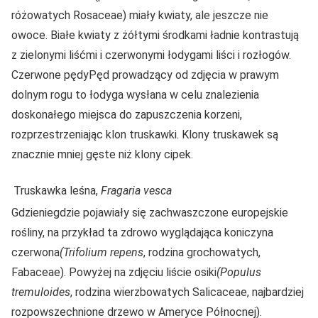
różowatych Rosaceae) miały kwiaty, ale jeszcze nie
owoce. Białe kwiaty z żółtymi środkami ładnie kontrastują
z zielonymi liśćmi i czerwonymi łodygami liści i rozłogów.
Czerwone pędyPęd prowadzący od zdjęcia w prawym
dolnym rogu to łodyga wysłana w celu znalezienia
doskonałego miejsca do zapuszczenia korzeni,
rozprzestrzeniając klon truskawki. Klony truskawek są
znacznie mniej gęste niż klony cipek.
Truskawka leśna,
Fragaria vesca
Gdzieniegdzie pojawiały się zachwaszczone europejskie
rośliny, na przykład ta zdrowo wyglądająca koniczyna
czerwona
(Trifolium repens
, rodzina grochowatych,
Fabaceae). Powyżej na zdjęciu liście osiki
(Populus
tremuloides
, rodzina wierzbowatych Salicaceae, najbardziej
rozpowszechnione drzewo w Ameryce Północnej).