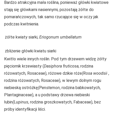
Bardzo atrakcyjna mała roślina, ponieważ główki kwiatowe
stają się główkami nasiennymi, pozostają żółte do
pomarańczowych, tak samo rzucające się w oczy jak
podczas kwitnienia.
żółte kwiaty siarki,
Eriogonum umbellatum
zbliżenie główki kwiatu siarki
Kwitło wiele innych roślin. Pod tym drzewem widzę żółty
pięciornik krzewiasty (
Dasiphora fruticosa
, rodzina
różowatych, Rosaceae), różowe dzikie róże
(Rosa woodsii
,
rodzina różowatych, Rosaceae), w lewym dolnym rogu
niebieską ostróżkę
(Penstemon
, rodzina babkowatych,
Plantaginaceae), a u podstawy drzewa niebieski
łubin
(Lupinus
, rodzina groszkowatych, Fabaceae), bez
próby identyfikacji liści.