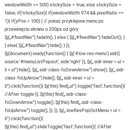
windowWidth <= 500) stickySize = true; else stickySize =
false; if(!stickySize){ if(windowWidth 974 && pixelRatio ==
1){ if(yPos > 100) { // pokaż przyklejone menu po
przewinięciu ekranu o 200px od góry
$j(„#fixedNav”).fadeIn(); } else { $j(„#fixedNav”).fadeOut(); }
} else{ $j(„#fixedNav”).hide(); } });
$j(document).ready(function() { $j(’#low-res-menu’).sidr({
source:’#menuListPopout’, side:’right’ }); $j(„.sidr-inner > ul >
li > ul”).hide(); $j(„.sidr-class-foDownArrow”).show(); $j(„.sidr-
class-foUpArrow”).hide(); $j(„.sidr-inner > ul >
li”).click(function(){ $j(this).find(„ul”).toggle(’fast’,function(){
//After toggle }); $j(this).find(„.sidr-class-
foDownArrow”).toggle(); $j(this).find(„.sidr-class-
foUpArrow”).toggle(); }); }); $j(„.lowResPopOutMenu > ul >
li”).click(function(){
$j(this).find(„ul”).slideToggle(’fast’,function(){ //After