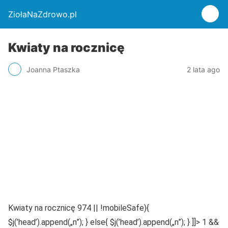
ZiołaNaZdrowo.pl
Kwiaty na rocznicę
Joanna Ptaszka
2 lata ago
Kwiaty na rocznicę 974 || !mobileSafe){
$j(’head’).append(„n”); } else{ $j(’head’).append(„n”); } ]]> 1 &&