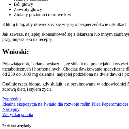
Ból głowy
Zawroty głowy
Zmiany poziomu cukru we krwi
Kliknij tutaj, aby dowiedzieć się więcej o bezpieczeństwie i skutkach 
Jak zawsze, najlepiej skonsultować się z lekarzem lub innym zaufan
przyjmujesz leki na receptę.
Wnioski:
Pojawiające się badania wskazują, że shilajit ma potencjalne korzyśc
metabolicznych i hormonalnych. Chociaż dawkowanie specyficzne dla 
od 250 do 1000 mg dziennie, najlepiej podzielona na dwie dawki i 
Ogólnie rzecz biorąc, gdy shilajit jest przyjmowany w odpowiedniej
zdrową dietą i stylem życia.
Poprzedni
Idealna ekspozycja na światło dla rozwoju roślin Pilea Peperomioides
Następny
Weryfikacja bota
Podobne artykuły