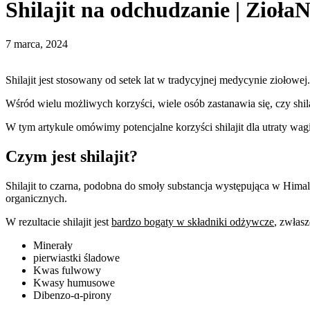
Shilajit na odchudzanie | Zioł
7 marca, 2024
Shilajit jest stosowany od setek lat w tradycyjnej medycynie ziołowe
Wśród wielu możliwych korzyści, wiele osób zastanawia się, czy shilaj
W tym artykule omówimy potencjalne korzyści shilajit dla utraty wagi
Czym jest shilajit?
Shilajit to czarna, podobna do smoły substancja występująca w Himalaj
organicznych.
W rezultacie shilajit jest
bardzo bogaty w składniki odżywcze
, zwłasz
Minerały
pierwiastki śladowe
Kwas fulwowy
Kwasy humusowe
Dibenzo-ɑ-pirony