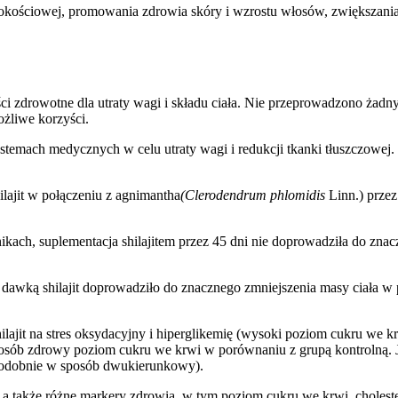
sokościowej, promowania zdrowia skóry i wzrostu włosów, zwiększania 
ci zdrowotne dla utraty wagi i składu ciała. Nie przeprowadzono żadny
ożliwe korzyści.
stemach medycznych w celu utraty wagi i redukcji tkanki tłuszczowej. 
ilajit w połączeniu z agnimantha
(Clerodendrum phlomidis
Linn.) przez
ach, suplementacja shilajitem przez 45 dni nie doprowadziła do zna
ą dawką shilajit doprowadziło do znacznego zmniejszenia masy ciała w
ajit na stres oksydacyjny i hiperglikemię (wysoki poziom cukru we krw
posób zdrowy poziom cukru we krwi w porównaniu z grupą kontrolną. Jes
podobnie w sposób dwukierunkowy).
i, a także różne markery zdrowia, w tym poziom cukru we krwi, cholest