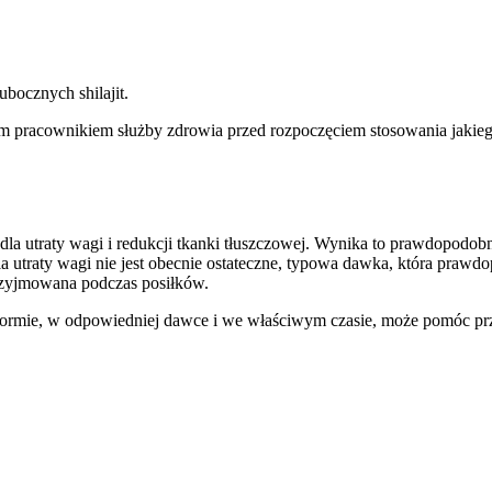
ubocznych shilajit.
ym pracownikiem służby zdrowia przed rozpoczęciem stosowania jakiego
i dla utraty wagi i redukcji tkanki tłuszczowej. Wynika to prawdopodo
utraty wagi nie jest obecnie ostateczne, typowa dawka, która prawdop
przyjmowana podczas posiłków.
 formie, w odpowiedniej dawce i we właściwym czasie, może pomóc przy