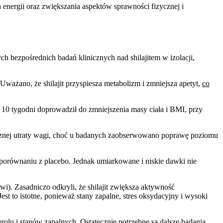
energii oraz zwiększania aspektów sprawności fizycznej i
ch bezpośrednich badań klinicznych nad shilajitem w izolacji,
Uważano, że shilajit przyspiesza metabolizm i zmniejsza apetyt,
co
 10 tygodni doprowadził do zmniejszenia masy ciała i BMI, przy
cznej utraty wagi, choć u badanych zaobserwowano poprawę poziomu
 porównaniu z placebo. Jednak umiarkowane i niskie dawki nie
i). Zasadniczo odkryli, że shilajit zwiększa aktywność
t to istotne, ponieważ stany zapalne, stres oksydacyjny i wysoki
erolu i stanów zapalnych. Ostatecznie potrzebne są dalsze badania