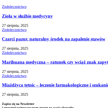
Ziołolecznictwo
Zioła w służbie medycyny
27 sierpnia, 2025
Ziołolecznictwo
Czarci pazur, naturalny środek na zapalenie stawów
27 sierpnia, 2025
Ziołolecznictwo
Marihuana medyczna – ratunek czy wciąż znak zapy
27 sierpnia, 2025
Ziołolecznictwo
Miażdżyca tętnic – leczenie farmakologiczne i szuka
27 sierpnia, 2025
Zapisz się na Newsletter
i otrzymuj najnowsze posty prosto na swoją skrzynkę