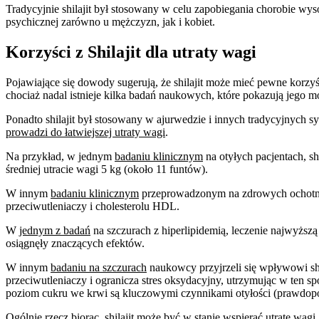
Tradycyjnie shilajit był stosowany w celu zapobiegania chorobie wy
psychicznej zarówno u mężczyzn, jak i kobiet.
Korzyści z Shilajit dla utraty wagi
Pojawiające się dowody sugerują, że shilajit może mieć pewne korzyś
chociaż nadal istnieje kilka badań naukowych, które pokazują jego m
Ponadto shilajit był stosowany w ajurwedzie i innych tradycyjnych sy
prowadzi do łatwiejszej utraty wagi
.
Na przykład, w jednym
badaniu klinicznym
na otyłych pacjentach, sh
średniej utracie wagi 5 kg (około 11 funtów).
W innym
badaniu klinicznym
przeprowadzonym na zdrowych ochotnik
przeciwutleniaczy i cholesterolu HDL.
W
jednym z badań
na szczurach z hiperlipidemią, leczenie najwyższ
osiągnęły znaczących efektów.
W innym
badaniu na szczurach
naukowcy przyjrzeli się wpływowi shil
przeciwutleniaczy i ogranicza stres oksydacyjny, utrzymując w ten s
poziom cukru we krwi są kluczowymi czynnikami otyłości (prawdo
Ogólnie rzecz biorąc, shilajit może być w stanie wspierać utratę wag