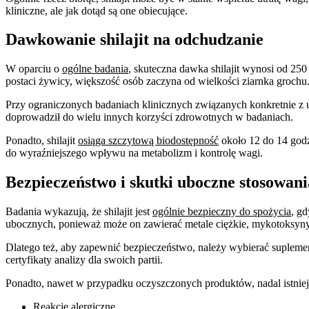
kliniczne, ale jak dotąd są one obiecujące.
Dawkowanie shilajit na odchudzanie
W oparciu o
ogólne badania
, skuteczna dawka shilajit wynosi od 25
postaci żywicy, większość osób zaczyna od wielkości ziarnka grochu.
Przy ograniczonych badaniach klinicznych związanych konkretnie z ut
doprowadził do wielu innych korzyści zdrowotnych w badaniach.
Ponadto, shilajit
osiąga szczytową biodostępność
około 12 do 14 godz
do wyraźniejszego wpływu na metabolizm i kontrolę wagi.
Bezpieczeństwo i skutki uboczne stosowania
Badania wykazują, że shilajit jest
ogólnie bezpieczny do spożycia
, g
ubocznych, ponieważ może on zawierać metale ciężkie, mykotoksyny 
Dlatego też, aby zapewnić bezpieczeństwo, należy wybierać suplemen
certyfikaty analizy dla swoich partii.
Ponadto, nawet w przypadku oczyszczonych produktów, nadal istnieją
Reakcje alergiczne