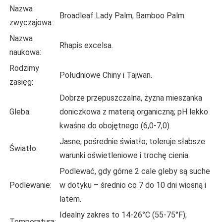
Nazwa
Broadleaf Lady Palm, Bamboo Palm
zwyczajowa:
Nazwa
Rhapis excelsa.
naukowa:
Rodzimy
Południowe Chiny i Tajwan.
zasięg:
Dobrze przepuszczalna, żyzna mieszanka
Gleba:
doniczkowa z materią organiczną; pH lekko
kwaśne do obojętnego (6,0-7,0).
Jasne, pośrednie światło; toleruje słabsze
Światło:
warunki oświetleniowe i trochę cienia.
Podlewać, gdy górne 2 cale gleby są suche
Podlewanie:
w dotyku – średnio co 7 do 10 dni wiosną i
latem.
Idealny zakres to 14-26°C (55-75°F);
Temperatura: