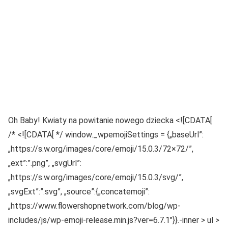
Oh Baby! Kwiaty na powitanie nowego dziecka <![CDATA[
/* <![CDATA[ */ window._wpemojiSettings = {„baseUrl”:
„https://s.w.org/images/core/emoji/15.0.3/72×72/”,
„ext”:”.png”, „svgUrl”:
„https://s.w.org/images/core/emoji/15.0.3/svg/”,
„svgExt”:”.svg”, „source”:{„concatemoji”:
„https://www.flowershopnetwork.com/blog/wp-
includes/js/wp-emoji-release.min.js?ver=6.7.1″}}.-inner > ul >