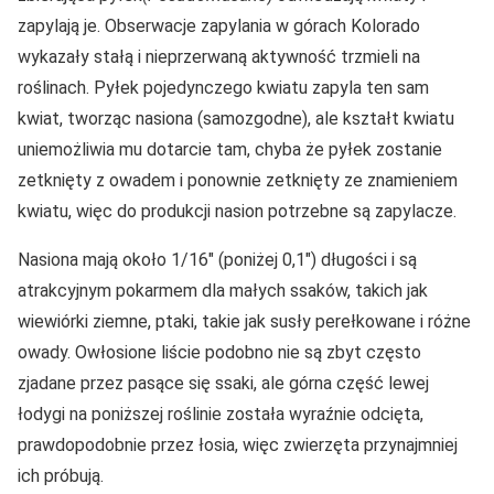
zapylają je. Obserwacje zapylania w górach Kolorado
wykazały stałą i nieprzerwaną aktywność trzmieli na
roślinach. Pyłek pojedynczego kwiatu zapyla ten sam
kwiat, tworząc nasiona (samozgodne), ale kształt kwiatu
uniemożliwia mu dotarcie tam, chyba że pyłek zostanie
zetknięty z owadem i ponownie zetknięty ze znamieniem
kwiatu, więc do produkcji nasion potrzebne są zapylacze.
Nasiona mają około 1/16″ (poniżej 0,1″) długości i są
atrakcyjnym pokarmem dla małych ssaków, takich jak
wiewiórki ziemne, ptaki, takie jak susły perełkowane i różne
owady. Owłosione liście podobno nie są zbyt często
zjadane przez pasące się ssaki, ale górna część lewej
łodygi na poniższej roślinie została wyraźnie odcięta,
prawdopodobnie przez łosia, więc zwierzęta przynajmniej
ich próbują.