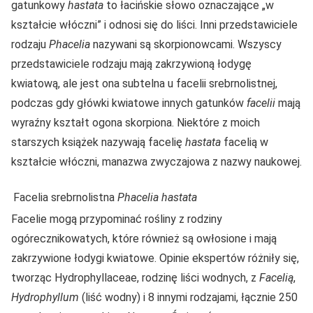
gatunkowy
hastata
to łacińskie słowo oznaczające „w
kształcie włóczni” i odnosi się do liści. Inni przedstawiciele
rodzaju
Phacelia
nazywani są skorpionowcami. Wszyscy
przedstawiciele rodzaju mają zakrzywioną łodygę
kwiatową, ale jest ona subtelna u facelii srebrnolistnej,
podczas gdy główki kwiatowe innych gatunków
facelii
mają
wyraźny kształt ogona skorpiona. Niektóre z moich
starszych książek nazywają facelię
hastata
facelią w
kształcie włóczni, manazwa zwyczajowa z nazwy naukowej.
Facelia srebrnolistna
Phacelia hastata
Facelie mogą przypominać rośliny z rodziny
ogórecznikowatych, które również są owłosione i mają
zakrzywione łodygi kwiatowe. Opinie ekspertów różniły się,
tworząc Hydrophyllaceae, rodzinę liści wodnych, z
Facelią
,
Hydrophyllum
(liść wodny) i 8 innymi rodzajami, łącznie 250