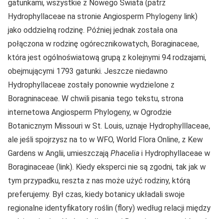
gatunkami, wszystkie z Nowego Świata (patrz
Hydrophyllaceae na stronie Angiosperm Phylogeny link)
jako oddzielną rodzinę. Później jednak została ona
połączona w rodzinę ogórecznikowatych, Boraginaceae,
która jest ogólnoświatową grupą z kolejnymi 94 rodzajami,
obejmującymi 1793 gatunki. Jeszcze niedawno
Hydrophyllaceae zostały ponownie wydzielone z
Boragninaceae. W chwili pisania tego tekstu, strona
internetowa Angiosperm Phylogeny, w Ogrodzie
Botanicznym Missouri w St. Louis, uznaje Hydrophylllaceae,
ale jeśli spojrzysz na to w WFO, World Flora Online, z Kew
Gardens w Anglii, umieszczają
Phacelia
i Hydrophyllaceae w
Boraginaceae (link). Kiedy eksperci nie są zgodni, tak jak w
tym przypadku, reszta z nas może użyć rodziny, którą
preferujemy. Był czas, kiedy botanicy układali swoje
regionalne identyfikatory roślin (flory) według relacji między