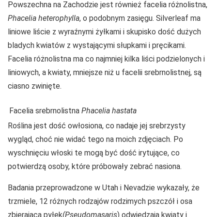
Powszechna na Zachodzie jest również facelia różnolistna,
Phacelia heterophylla
, o podobnym zasięgu. Silverleaf ma
liniowe liście z wyraźnymi żyłkami i skupisko dość dużych
bladych kwiatów z wystającymi słupkami i pręcikami.
Facelia różnolistna ma co najmniej kilka liści podzielonych i
liniowych, a kwiaty, mniejsze niż u facelii srebrnolistnej, są
ciasno zwinięte.
Facelia srebrnolistna
Phacelia hastata
Roślina jest dość owłosiona, co nadaje jej srebrzysty
wygląd, choć nie widać tego na moich zdjęciach. Po
wyschnięciu włoski te mogą być dość irytujące, co
potwierdzą osoby, które próbowały zebrać nasiona.
Badania przeprowadzone w Utah i Nevadzie wykazały, że
trzmiele, 12 różnych rodzajów rodzimych pszczół i osa
zbierająca pyłek
(Pseudomasaris
) odwiedzają kwiaty i