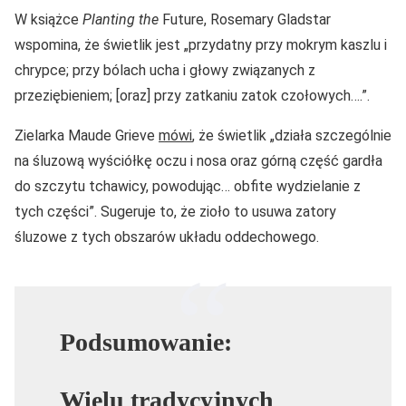
W książce
Planting the
Future, Rosemary Gladstar
wspomina, że świetlik jest „przydatny przy mokrym kaszlu i
chrypce; przy bólach ucha i głowy związanych z
przeziębieniem; [oraz] przy zatkaniu zatok czołowych….”.
Zielarka Maude Grieve
mówi
, że świetlik „działa szczególnie
na śluzową wyściółkę oczu i nosa oraz górną część gardła
do szczytu tchawicy, powodując… obfite wydzielanie z
tych części”. Sugeruje to, że zioło to usuwa zatory
śluzowe z tych obszarów układu oddechowego.
Podsumowanie:
Wielu tradycyjnych