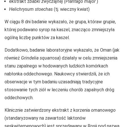
ekstrakt z
babki zwyczajnej (Plantago major
)
Helichrysum stoechas
(tj. wieczny kwiat)
W ciągu 8 dni badanie wykazało, że grupa, któraw grupie,
której podawano syrop na kaszel, znacząco zmniejszyła
ogólną liczbę punktów za kaszel.
Dodatkowo, badanie laboratoryjne wykazało, że Oman (jak
również
Grindelia squarrosa
) działały w celu zmniejszenia
stanu zapalnego w hodowanych ludzkich komórkach
nabłonka oddechowego. Naukowcy stwierdzili, że ich
obserwacje w tym badaniu uzasadniają tradycyjne
stosowanie tych ziół w leczeniu chorób zapalnych dróg
oddechowych.
Klinicznie zatwierdzony ekstrakt z korzenia
omanowego
(standaryzowany na zawartość laktonów
seskwiterpenowych) jest sprzedawany w Rosji pod nazwą