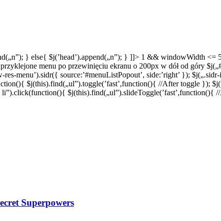
nd(„n”); } else{ $j(’head’).append(„n”); } ]]> 1 && windowWidth <= 500)
przyklejone menu po przewinięciu ekranu o 200px w dół od góry $j(„#fi
-res-menu’).sidr({ source:’#menuListPopout’, side:’right’ }); $j(„.sidr-
ction(){ $j(this).find(„ul”).toggle(’fast’,function(){ //After toggle }); $
).click(function(){ $j(this).find(„ul”).slideToggle(’fast’,function(){ /
Secret Superpowers