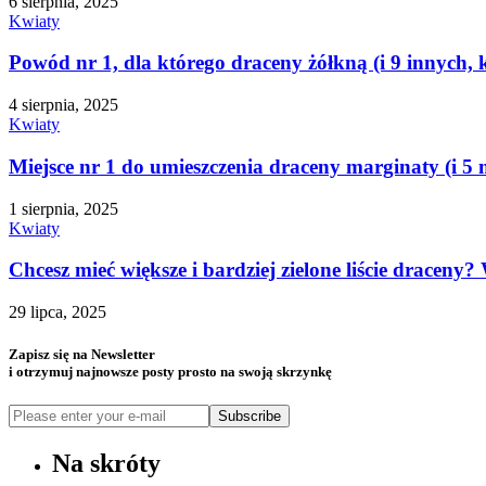
6 sierpnia, 2025
Kwiaty
Powód nr 1, dla którego draceny żółkną (i 9 innych, k
4 sierpnia, 2025
Kwiaty
Miejsce nr 1 do umieszczenia draceny marginaty (i 5 m
1 sierpnia, 2025
Kwiaty
Chcesz mieć większe i bardziej zielone liście draceny
29 lipca, 2025
Zapisz się na Newsletter
i otrzymuj najnowsze posty prosto na swoją skrzynkę
Subscribe
Na skróty