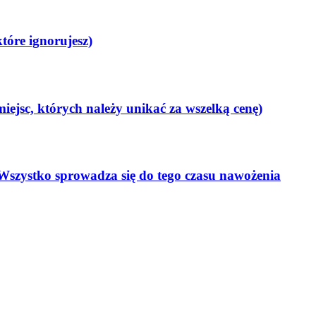
tóre ignorujesz)
iejsc, których należy unikać za wszelką cenę)
? Wszystko sprowadza się do tego czasu nawożenia