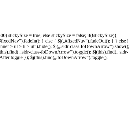
 stickySize = true; else stickySize = false; if(!stickySize){
xedNav”).fadeIn(); } else { $j(„#fixedNav”).fadeOut(); } } else{
inner > ul > li > ul”).hide(); $j(„.sidr-class-foDownArrow”).show();
j(this).find(„.sidr-class-foDownArrow”).toggle(); $j(this).find(„.sidr-
/After toggle }); $j(this).find(„.foDownArrow”).toggle();