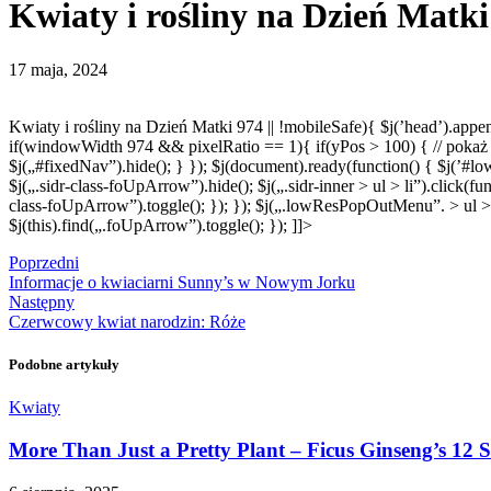
Kwiaty i rośliny na Dzień Matki
17 maja, 2024
Kwiaty i rośliny na Dzień Matki
974 || !mobileSafe){ $j(’head’).appe
if(windowWidth 974 && pixelRatio == 1){ if(yPos > 100) { // pokaż 
$j(„#fixedNav”).hide(); } }); $j(document).ready(function() { $j(’#low
$j(„.sidr-class-foUpArrow”).hide(); $j(„.sidr-inner > ul > li”).click(fun
class-foUpArrow”).toggle(); }); }); $j(„.lowResPopOutMenu”. > ul > li”
$j(this).find(„.foUpArrow”).toggle(); }); ]]>
Poprzedni
Informacje o kwiaciarni Sunny’s w Nowym Jorku
Następny
Czerwcowy kwiat narodzin: Róże
Podobne artykuły
Kwiaty
More Than Just a Pretty Plant – Ficus Ginseng’s 12 