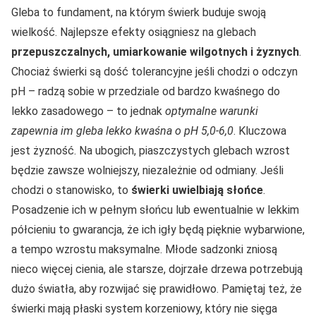
Gleba to fundament, na którym świerk buduje swoją
wielkość. Najlepsze efekty osiągniesz na glebach
przepuszczalnych, umiarkowanie wilgotnych i żyznych
.
Chociaż świerki są dość tolerancyjne jeśli chodzi o odczyn
pH – radzą sobie w przedziale od bardzo kwaśnego do
lekko zasadowego – to jednak
optymalne warunki
zapewnia im gleba lekko kwaśna o pH 5,0-6,0
. Kluczowa
jest żyzność. Na ubogich, piaszczystych glebach wzrost
będzie zawsze wolniejszy, niezależnie od odmiany. Jeśli
chodzi o stanowisko, to
świerki uwielbiają słońce
.
Posadzenie ich w pełnym słońcu lub ewentualnie w lekkim
półcieniu to gwarancja, że ich igły będą pięknie wybarwione,
a tempo wzrostu maksymalne. Młode sadzonki zniosą
nieco więcej cienia, ale starsze, dojrzałe drzewa potrzebują
dużo światła, aby rozwijać się prawidłowo. Pamiętaj też, że
świerki mają płaski system korzeniowy, który nie sięga