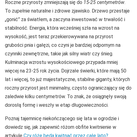
Roczne przyrosty zmniejszają się do
15-25 centymetrów
.
To zupełnie naturalne i zdrowe zjawisko. Drzewo przestaje
„gonić” za światłem, a zaczyna inwestować w trwałość i
stabilność. Energia, która wcześniej szła na wzrost na
wysokość, jest teraz przekierowywana na przyrost
grubości pnia i gałęzi, co czyni je bardziej odpornym na
czynniki zewnętrzne, takie jak silny wiatr czy śnieg.
Kulminacja wzrostu wysokościowego przypada mniej
więcej na 23-25 rok życia. Dojrzałe świerki, które mają 50
lat i więcej, to już majestatyczne, stabilne giganty, których
roczny przyrost jest minimalny, często ograniczający się do
zaledwie kilku centymetrów. To znak, że osiągnęły swoją
dorosłą formę i weszły w etap długowieczności.
Poznaj tajemnicę niekończącego się lata w ogrodzie i
dowiedz się, jak zapewnić różom obfite kwitnienie w
artykule
Czy róże będą kwitnąć przez całe lato?
.