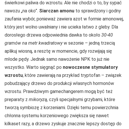
świerkowi paliwa do wzrostu. Ale nie chodzi o to, by sypać
nawozu „na oko”.
Siarczan amonu
to sprawdzony i godny
zaufania wybór, ponieważ zawiera azot w formie amonowej,
który jest wolno uwalniany i nie ucieka łatwo z gleby. Dla
dorosłego drzewa odpowiednia dawka to około
30-40
gramów na metr kwadratowy
w sezonie – jedną trzecią
aplikuj wiosną, a resztę w momencie, gdy rozwijają się
młode pędy. Jednak samo nawożenie NPK to już nie
wszystko. Warto sięgnąć po
nowoczesne stymulatory
wzrostu
, które zawierają na przykład tryptofan – związek
pobudzający drzewo do produkcji własnych hormonów
wzrostu. Prawdziwym gamechangerem mogą być też
preparaty z
mikoryzą
, czyli specjalnymi grzybami, które
tworzą symbiozę z korzeniami. Dzięki temu powierzchnia
chłonna systemu korzeniowego zwiększa się nawet
kilkaset razy, a drzewo zyskuje znacznie lepszy dostęp do