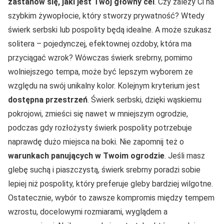
zastanów się, jaki jest Twój główny cel
. Czy zależy Ci na
szybkim żywopłocie, który stworzy prywatność? Wtedy
świerk serbski lub pospolity będą idealne. A może szukasz
solitera – pojedynczej, efektownej ozdoby, która ma
przyciągać wzrok? Wówczas świerk srebrny, pomimo
wolniejszego tempa, może być lepszym wyborem ze
względu na swój unikalny kolor. Kolejnym kryterium jest
dostępna przestrzeń
. Świerk serbski, dzięki wąskiemu
pokrojowi, zmieści się nawet w mniejszym ogrodzie,
podczas gdy rozłożysty świerk pospolity potrzebuje
naprawdę dużo miejsca na boki. Nie zapomnij też o
warunkach panujących w Twoim ogrodzie
. Jeśli masz
glebę suchą i piaszczystą, świerk srebrny poradzi sobie
lepiej niż pospolity, który preferuje gleby bardziej wilgotne.
Ostatecznie, wybór to zawsze kompromis między tempem
wzrostu, docelowymi rozmiarami, wyglądem a