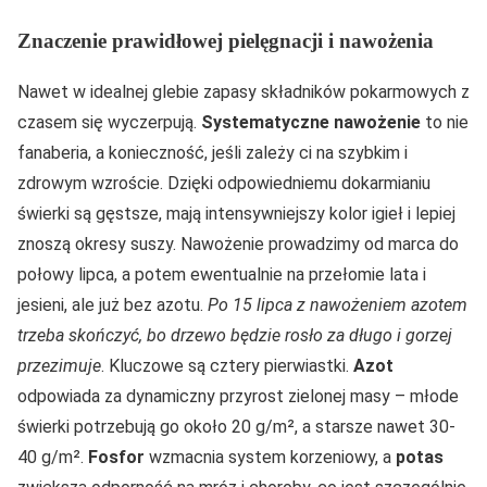
Znaczenie prawidłowej pielęgnacji i nawożenia
Nawet w idealnej glebie zapasy składników pokarmowych z
czasem się wyczerpują.
Systematyczne nawożenie
to nie
fanaberia, a konieczność, jeśli zależy ci na szybkim i
zdrowym wzroście. Dzięki odpowiedniemu dokarmianiu
świerki są gęstsze, mają intensywniejszy kolor igieł i lepiej
znoszą okresy suszy. Nawożenie prowadzimy od marca do
połowy lipca, a potem ewentualnie na przełomie lata i
jesieni, ale już bez azotu.
Po 15 lipca z nawożeniem azotem
trzeba skończyć, bo drzewo będzie rosło za długo i gorzej
przezimuje
. Kluczowe są cztery pierwiastki.
Azot
odpowiada za dynamiczny przyrost zielonej masy – młode
świerki potrzebują go około 20 g/m², a starsze nawet 30-
40 g/m².
Fosfor
wzmacnia system korzeniowy, a
potas