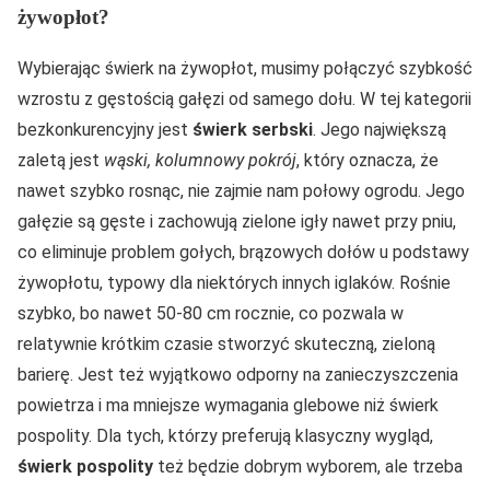
żywopłot?
Wybierając świerk na żywopłot, musimy połączyć szybkość
wzrostu z gęstością gałęzi od samego dołu. W tej kategorii
bezkonkurencyjny jest
świerk serbski
. Jego największą
zaletą jest
wąski, kolumnowy pokrój
, który oznacza, że
nawet szybko rosnąc, nie zajmie nam połowy ogrodu. Jego
gałęzie są gęste i zachowują zielone igły nawet przy pniu,
co eliminuje problem gołych, brązowych dołów u podstawy
żywopłotu, typowy dla niektórych innych iglaków. Rośnie
szybko, bo nawet 50-80 cm rocznie, co pozwala w
relatywnie krótkim czasie stworzyć skuteczną, zieloną
barierę. Jest też wyjątkowo odporny na zanieczyszczenia
powietrza i ma mniejsze wymagania glebowe niż świerk
pospolity. Dla tych, którzy preferują klasyczny wygląd,
świerk pospolity
też będzie dobrym wyborem, ale trzeba