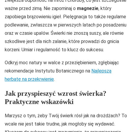
zwiększa odporność na mróz i choroby, co jest szczególnie
ważne przed zimą. Nie zapominaj o
magnezie
, który
zapobiega brązowieniu igieł. Pielęgnacja to także regularne
podlewanie, zwłaszcza w pierwszych latach po posadzeniu
oraz w czasie upałów. Świerki nie znoszą suszy, ale równie
szkodliwe jest dla nich zalanie, które prowadzi do gnicia
korzeni. Umiar i regularność to klucz do sukcesu.
Odkryj moc natury w walce z przeziębieniem, zgłębiając
rekomendacje Instytutu Botanicznego na
Najlepszą
herbatę na przekrwienie
.
Jak przyspieszyć wzrost świerka?
Praktyczne wskazówki
Marzysz o tym, żeby Twój świerk rósł jak na drożdżach? To
wcale nie jest takie trudne, jak mogłoby się wydawać.