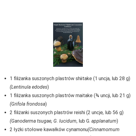
1 filiżanka suszonych plastrów shiitake (1 uncja, lub 28 g)
(Lentinula edodes
)
1 filiżanka suszonych plastrów maitake (¾ uncji, lub 21 g)
(Grifola frondosa
)
2 filiżanki suszonych plastrów reishi (2 uncje
,
lub 56 g)
(Ganoderma tsugae,
G. lucidum
, lub G.
applanatum
)
2 łyżki stołowe kawałków cynamonu
(Cinnamomum