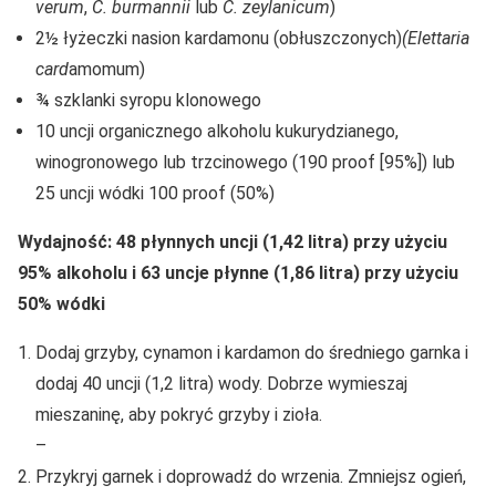
verum
,
C. burmannii
lub
C. zeylanicum
)
2½ łyżeczki nasion kardamonu (obłuszczonych)
(Elettaria
card
amomum)
¾ szklanki syropu klonowego
10 uncji organicznego alkoholu kukurydzianego,
winogronowego lub trzcinowego (190 proof [95%]) lub
25 uncji wódki 100 proof (50%)
Wydajność:
48 płynnych uncji
(1,42 litra) przy użyciu
95% alkoholu i 63 uncje płynne (1,86 litra) przy użyciu
50% wódki
Dodaj grzyby, cynamon i kardamon do średniego garnka i
dodaj 40 uncji (1,2 litra) wody. Dobrze wymieszaj
mieszaninę, aby pokryć grzyby i zioła.
–
Przykryj garnek i doprowadź do wrzenia. Zmniejsz ogień,