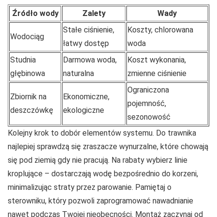
Źródło wody
Zalety
Wady
Stałe ciśnienie,
Koszty, chlorowana
Wodociąg
łatwy dostęp
woda
Studnia
Darmowa woda,
Koszt wykonania,
głębinowa
naturalna
zmienne ciśnienie
Ograniczona
Zbiornik na
Ekonomiczne,
pojemność,
deszczówkę
ekologiczne
sezonowość
Kolejny krok to dobór elementów systemu. Do trawnika
najlepiej sprawdzą się zraszacze wynurzalne, które chowają
się pod ziemią gdy nie pracują. Na rabaty wybierz linie
kroplujące – dostarczają wodę bezpośrednio do korzeni,
minimalizując straty przez parowanie. Pamiętaj o
sterowniku, który pozwoli zaprogramować nawadnianie
nawet podczas Twojej nieobecności. Montaż zaczynaj od