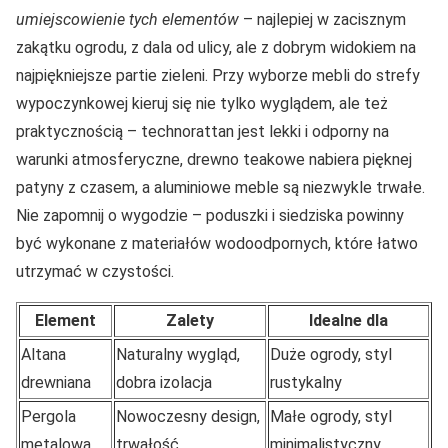
umiejscowienie tych elementów
– najlepiej w zacisznym
zakątku ogrodu, z dala od ulicy, ale z dobrym widokiem na
najpiękniejsze partie zieleni. Przy wyborze mebli do strefy
wypoczynkowej kieruj się nie tylko wyglądem, ale też
praktycznością – technorattan jest lekki i odporny na
warunki atmosferyczne, drewno teakowe nabiera pięknej
patyny z czasem, a aluminiowe meble są niezwykle trwałe.
Nie zapomnij o wygodzie – poduszki i siedziska powinny
być wykonane z materiałów wodoodpornych, które łatwo
utrzymać w czystości.
Element
Zalety
Idealne dla
Altana
Naturalny wygląd,
Duże ogrody, styl
drewniana
dobra izolacja
rustykalny
Pergola
Nowoczesny design,
Małe ogrody, styl
metalowa
trwałość
minimalistyczny