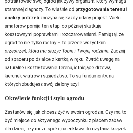
potraktować swój ogród jak żywy organizm, który wymaga
starannej diagnozy. To właśnie od
przygotowania terenu i
analizy potrzeb
zaczyna się każdy udany projekt. Wielu
amatorów pomija ten etap, co później skutkuje
kosztownymi poprawkami i rozczarowaniami. Pamiętaj, że
ogród to nie tylko rośliny – to przede wszystkim
przestrzeń, która ma służyć Tobie i Twojej rodzinie
. Zacznij
od spaceru po działce z kartką w ręku. Zwróć uwagę na
naturalne ukształtowanie terenu, istniejące drzewa,
kierunek wiatrów i sąsiedztwo. To są fundamenty, na
których zbudujesz swój zielony azyl.
Określenie funkcji i stylu ogrodu
Zastanów się, jak chcesz
żyć
w swoim ogrodzie. Czy ma to
być miejsce do aktywnego wypoczynku z placem zabaw
dla dzieci, czy może spokojna enklawa do czytania książek