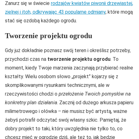
Zanurz się w świecie
rodzajów kwiatów piwonii drzewiastej,
zielnej i itoh, odkrywając 43 popularne odmiany
, które mogą
stać się ozdobą każdego ogrodu.
Tworzenie projektu ogrodu
Gdy już dokładnie poznasz swój teren i określisz potrzeby,
przychodzi czas na
tworzenie projektu ogrodu
. To
moment, kiedy Twoje marzenia zaczynają przybierać realne
kształty. Wielu osobom słowo „projekt” kojarzy się z
skomplikowanymi rysunkami technicznymi, ale w
rzeczywistości chodzi o
przełożenie Twoich pomysłów na
konkretny plan działania
. Zacznij od dużego arkusza papieru
milimetrowego i ołówka – nie musisz być artystą, ważne
żebyś potrafił odczytać swój własny szkic. Pamiętaj, że
dobry projekt to taki, który uwzględnia nie tylko to, co
chcesz mieć w ogrodzie dziś, ale też to, jak będzie