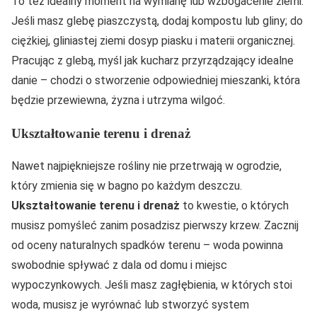
To też idealny moment na wymianę lub wzbogacenie ziemi.
Jeśli masz glebę piaszczystą, dodaj kompostu lub gliny; do
ciężkiej, gliniastej ziemi dosyp piasku i materii organicznej.
Pracując z glebą, myśl jak kucharz przyrządzający idealne
danie – chodzi o stworzenie odpowiedniej mieszanki, która
będzie przewiewna, żyzna i utrzyma wilgoć.
Ukształtowanie terenu i drenaż
Nawet najpiękniejsze rośliny nie przetrwają w ogrodzie,
który zmienia się w bagno po każdym deszczu.
Ukształtowanie terenu i drenaż
to kwestie, o których
musisz pomyśleć zanim posadzisz pierwszy krzew. Zacznij
od oceny naturalnych spadków terenu – woda powinna
swobodnie spływać z dala od domu i miejsc
wypoczynkowych. Jeśli masz zagłębienia, w których stoi
woda, musisz je wyrównać lub stworzyć system