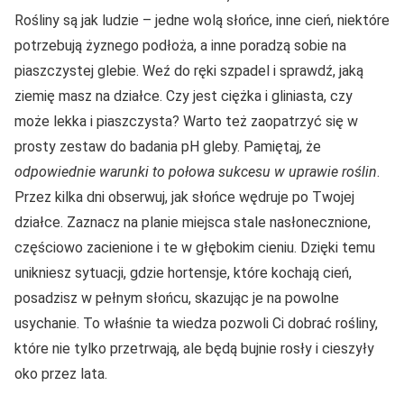
Rośliny są jak ludzie – jedne wolą słońce, inne cień, niektóre
potrzebują żyznego podłoża, a inne poradzą sobie na
piaszczystej glebie. Weź do ręki szpadel i sprawdź, jaką
ziemię masz na działce. Czy jest ciężka i gliniasta, czy
może lekka i piaszczysta? Warto też zaopatrzyć się w
prosty zestaw do badania pH gleby. Pamiętaj, że
odpowiednie warunki to połowa sukcesu w uprawie roślin
.
Przez kilka dni obserwuj, jak słońce wędruje po Twojej
działce. Zaznacz na planie miejsca stale nasłonecznione,
częściowo zacienione i te w głębokim cieniu. Dzięki temu
unikniesz sytuacji, gdzie hortensje, które kochają cień,
posadzisz w pełnym słońcu, skazując je na powolne
usychanie. To właśnie ta wiedza pozwoli Ci dobrać rośliny,
które nie tylko przetrwają, ale będą bujnie rosły i cieszyły
oko przez lata.