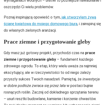
wymaganiach wodnych – ułatwi to późniejsze nawadnianie i
oszczędzi Ci wielu problemów.
Poznaj inspirującą opowieść o tym,
jak stworzyłem żywą
ścianę kwiatową do mojego domowego biura
, i zainspiruj się
do własnych zielonych aranżacji.
Prace ziemne i przygotowanie gleby
Gdy masz już gotowy projekt, przychodzi czas na
prace
ziemne i przygotowanie gleby
– fundament każdego
zdrowego ogrodu. To etap, który wielu uważa za najmniej
ekscytujący, ale w rzeczywistości to od niego zależy
przyszły sukces Twoich nasadzeń. Pamiętaj, że
inwestycja
w dobre podłoże zwraca się przez lata
w postaci bujnie
rosnących roślin. Zacznij od dokładnego sprzątania terenu
– usuń resztki budowlane, kamienie i korzenie chwastów.