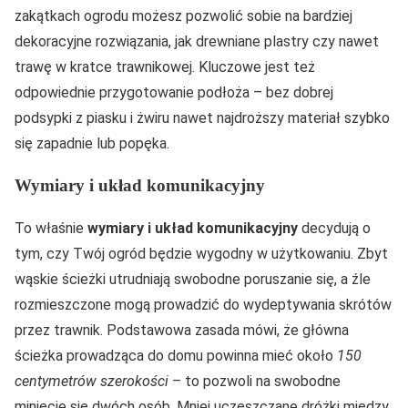
zakątkach ogrodu możesz pozwolić sobie na bardziej
dekoracyjne rozwiązania, jak drewniane plastry czy nawet
trawę w kratce trawnikowej. Kluczowe jest też
odpowiednie przygotowanie podłoża – bez dobrej
podsypki z piasku i żwiru nawet najdroższy materiał szybko
się zapadnie lub popęka.
Wymiary i układ komunikacyjny
To właśnie
wymiary i układ komunikacyjny
decydują o
tym, czy Twój ogród będzie wygodny w użytkowaniu. Zbyt
wąskie ścieżki utrudniają swobodne poruszanie się, a źle
rozmieszczone mogą prowadzić do wydeptywania skrótów
przez trawnik. Podstawowa zasada mówi, że główna
ścieżka prowadząca do domu powinna mieć około
150
centymetrów szerokości
– to pozwoli na swobodne
minięcie się dwóch osób. Mniej uczęszczane dróżki między