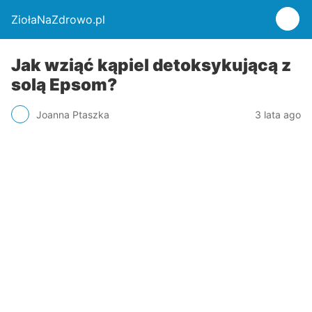
ZiołaNaZdrowo.pl
Jak wziąć kąpiel detoksykującą z
solą Epsom?
Joanna Ptaszka
3 lata ago