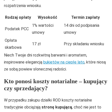
rozpatrzenia wniosku.
Rodzaj opłaty
Wysokość
Termin zapłaty
1% wartości
14 dni od podpisania
Podatek PCC
umowy
umowy
Opłata
17 zł
Przy składaniu wniosku
skarbowa
Niech Twoje dni rozkwitną barwami i aromatem,
inspirowane elegancją
bukietów na ciepłe lato
, które niosą
ze sobą powiew słonecznej radości.
Kto ponosi koszty notarialne – kupujący
czy sprzedający?
W przypadku zakupu działki ROD koszty notarialne
tradycyjnie obciążają
stronę kupującą
, choć nie jest to