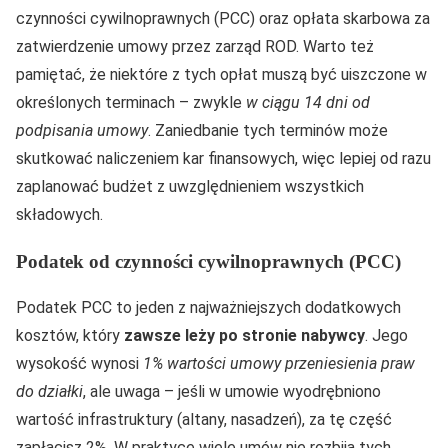
czynności cywilnoprawnych (PCC) oraz opłata skarbowa za
zatwierdzenie umowy przez zarząd ROD. Warto też
pamiętać, że niektóre z tych opłat muszą być uiszczone w
określonych terminach – zwykle
w ciągu 14 dni od
podpisania umowy
. Zaniedbanie tych terminów może
skutkować naliczeniem kar finansowych, więc lepiej od razu
zaplanować budżet z uwzględnieniem wszystkich
składowych.
Podatek od czynności cywilnoprawnych (PCC)
Podatek PCC to jeden z najważniejszych dodatkowych
kosztów, który
zawsze leży po stronie nabywcy
. Jego
wysokość wynosi
1% wartości umowy przeniesienia praw
do działki
, ale uwaga – jeśli w umowie wyodrębniono
wartość infrastruktury (altany, nasadzeń), za tę część
zapłacisz 2%. W praktyce wiele umów nie rozbija tych