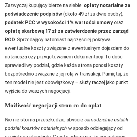
Zazwyczaj kupujący bierze na siebie:
opłaty notarialne za
poświadczenie podpisów
(około 49 zł za dwie osoby),
podatek PCC w wysokości 1% wartości umowy
oraz
opłatę skarbową 17 zł za zatwierdzenie przez zarząd
ROD
. Sprzedający natomiast najczęściej pokrywa
ewentualne koszty związane z ewentualnym dojazdem do
notariusza czy przygotowaniem dokumentacji. To dość
sprawiedliwy podział, gdzie każda strona ponosi koszty
bezpośrednio związane z jej rolą w transakcji. Pamiętaj, że
ten model nie jest obowiązkowy – służy raczej jako punkt
wyjścia do waszych negocjacji.
Możliwość negocjacji stron co do opłat
Nic nie stoi na przeszkodzie, abyście
samodzielnie ustalili
podział kosztów notarialnych
w sposób odbiegający od
przyjętego standardu. Często zdarza się, że sprzedający