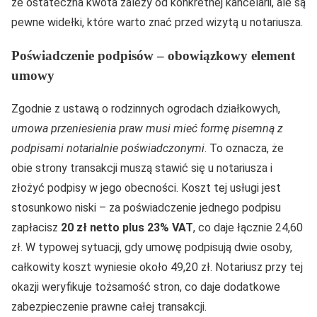
że ostateczna kwota zależy od konkretnej kancelarii, ale są
pewne widełki, które warto znać przed wizytą u notariusza.
Poświadczenie podpisów – obowiązkowy element
umowy
Zgodnie z ustawą o rodzinnych ogrodach działkowych,
umowa przeniesienia praw musi mieć formę pisemną z
podpisami notarialnie poświadczonymi
. To oznacza, że
obie strony transakcji muszą stawić się u notariusza i
złożyć podpisy w jego obecności. Koszt tej usługi jest
stosunkowo niski – za poświadczenie jednego podpisu
zapłacisz
20 zł netto plus 23% VAT
, co daje łącznie 24,60
zł. W typowej sytuacji, gdy umowę podpisują dwie osoby,
całkowity koszt wyniesie około 49,20 zł. Notariusz przy tej
okazji weryfikuje tożsamość stron, co daje dodatkowe
zabezpieczenie prawne całej transakcji.