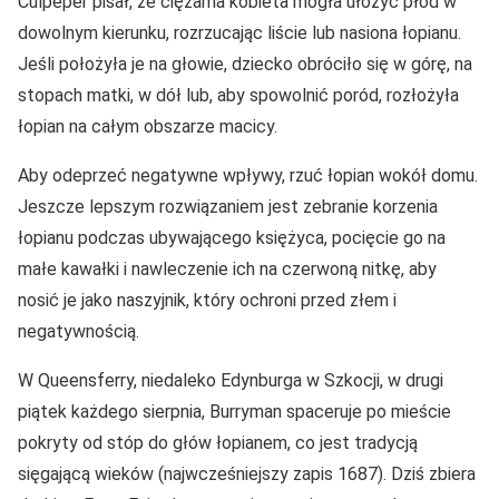
Culpeper pisał, że ciężarna kobieta mogła ułożyć płód w
dowolnym kierunku, rozrzucając liście lub nasiona łopianu.
Jeśli położyła je na głowie, dziecko obróciło się w górę, na
stopach matki, w dół lub, aby spowolnić poród, rozłożyła
łopian na całym obszarze macicy.
Aby odeprzeć negatywne wpływy, rzuć łopian wokół domu.
Jeszcze lepszym rozwiązaniem jest zebranie korzenia
łopianu podczas ubywającego księżyca, pocięcie go na
małe kawałki i nawleczenie ich na czerwoną nitkę, aby
nosić je jako naszyjnik, który ochroni przed złem i
negatywnością.
W Queensferry, niedaleko Edynburga w Szkocji, w drugi
piątek każdego sierpnia, Burryman spaceruje po mieście
pokryty od stóp do głów łopianem, co jest tradycją
sięgającą wieków (najwcześniejszy zapis 1687). Dziś zbiera