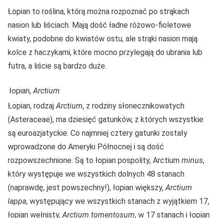
Łopian to roślina, którą można rozpoznać po strąkach
nasion lub liściach. Mają dość ładne różowo-fioletowe
kwiaty, podobne do kwiatów ostu, ale strąki nasion mają
kolce z haczykami, które mocno przylegają do ubrania lub
futra, a liście są bardzo duże.
łopian,
Arctium
Łopian, rodzaj
Arctium
, z rodziny słonecznikowatych
(Asteraceae), ma dziesięć gatunków, z których wszystkie
są euroazjatyckie. Co najmniej cztery gatunki zostały
wprowadzone do Ameryki Północnej i są dość
rozpowszechnione. Są to łopian pospolity, Arctium
minus
,
który występuje we wszystkich dolnych 48 stanach
(naprawdę, jest powszechny!), łopian większy,
Arctium
lappa
, występujący we wszystkich stanach z wyjątkiem 17,
łopian wełnisty,
Arctium tomentosum
, w 17 stanach i łopian