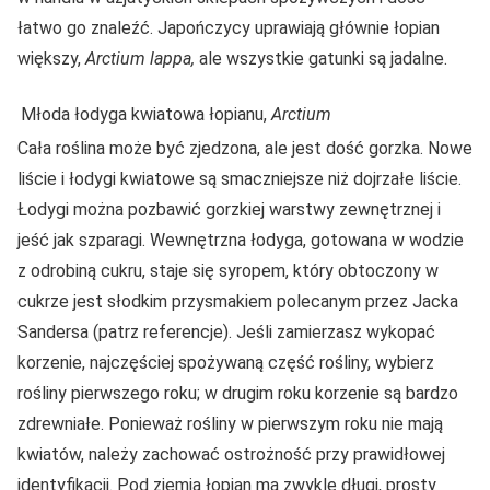
łatwo go znaleźć. Japończycy uprawiają głównie łopian
większy,
Arctium lappa,
ale wszystkie gatunki są jadalne.
Młoda łodyga kwiatowa łopianu,
Arctium
Cała roślina może być zjedzona, ale jest dość gorzka. Nowe
liście i łodygi kwiatowe są smaczniejsze niż dojrzałe liście.
Łodygi można pozbawić gorzkiej warstwy zewnętrznej i
jeść jak szparagi. Wewnętrzna łodyga, gotowana w wodzie
z odrobiną cukru, staje się syropem, który obtoczony w
cukrze jest słodkim przysmakiem polecanym przez Jacka
Sandersa (patrz referencje). Jeśli zamierzasz wykopać
korzenie, najczęściej spożywaną część rośliny, wybierz
rośliny pierwszego roku; w drugim roku korzenie są bardzo
zdrewniałe. Ponieważ rośliny w pierwszym roku nie mają
kwiatów, należy zachować ostrożność przy prawidłowej
identyfikacji. Pod ziemią łopian ma zwykle długi, prosty