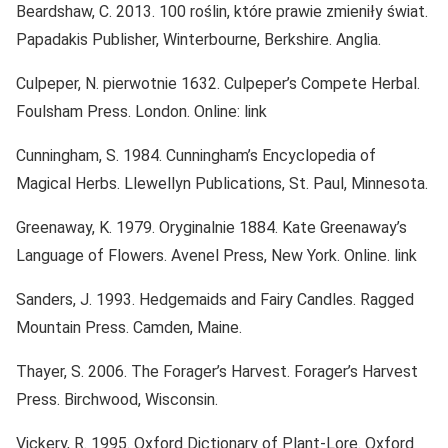
Beardshaw, C. 2013. 100 roślin, które prawie zmieniły świat.
Papadakis Publisher, Winterbourne, Berkshire. Anglia.
Culpeper, N. pierwotnie 1632. Culpeper’s Compete Herbal.
Foulsham Press. London. Online: link
Cunningham, S. 1984. Cunningham’s Encyclopedia of
Magical Herbs. Llewellyn Publications, St. Paul, Minnesota.
Greenaway, K. 1979. Oryginalnie 1884. Kate Greenaway’s
Language of Flowers. Avenel Press, New York. Online. link
Sanders, J. 1993. Hedgemaids and Fairy Candles. Ragged
Mountain Press. Camden, Maine.
Thayer, S. 2006. The Forager’s Harvest. Forager’s Harvest
Press. Birchwood, Wisconsin.
Vickery, R. 1995. Oxford Dictionary of Plant-Lore. Oxford