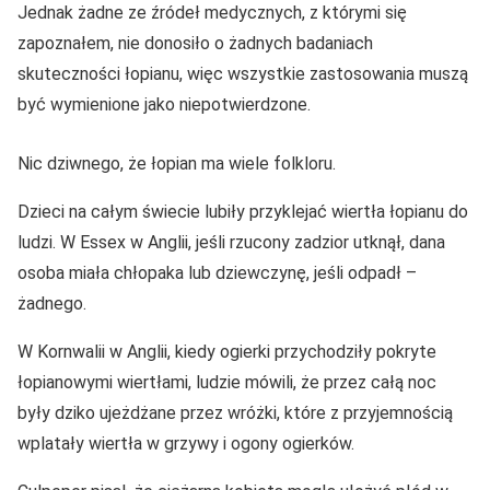
Jednak żadne ze źródeł medycznych, z którymi się
zapoznałem, nie donosiło o żadnych badaniach
skuteczności łopianu, więc wszystkie zastosowania muszą
być wymienione jako niepotwierdzone.
Nic dziwnego, że łopian ma wiele folkloru.
Dzieci na całym świecie lubiły przyklejać wiertła łopianu do
ludzi. W Essex w Anglii, jeśli rzucony zadzior utknął, dana
osoba miała chłopaka lub dziewczynę, jeśli odpadł –
żadnego.
W Kornwalii w Anglii, kiedy ogierki przychodziły pokryte
łopianowymi wiertłami, ludzie mówili, że przez całą noc
były dziko ujeżdżane przez wróżki, które z przyjemnością
wplatały wiertła w grzywy i ogony ogierków.