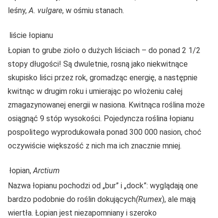
leśny,
A. vulgare
, w ośmiu stanach.
liście łopianu
Łopian to grube zioło o dużych liściach – do ponad 2 1/2
stopy długości! Są dwuletnie, rosną jako niekwitnące
skupisko liści przez rok, gromadząc energię, a następnie
kwitnąc w drugim roku i umierając po włożeniu całej
zmagazynowanej energii w nasiona. Kwitnąca roślina może
osiągnąć 9 stóp wysokości. Pojedyncza roślina łopianu
pospolitego wyprodukowała ponad 300 000 nasion, choć
oczywiście większość z nich ma ich znacznie mniej.
łopian,
Arctium
Nazwa łopianu pochodzi od „bur” i „dock”: wyglądają one
bardzo podobnie do roślin dokujących
(Rumex
), ale mają
wiertła. Łopian jest niezapomniany i szeroko