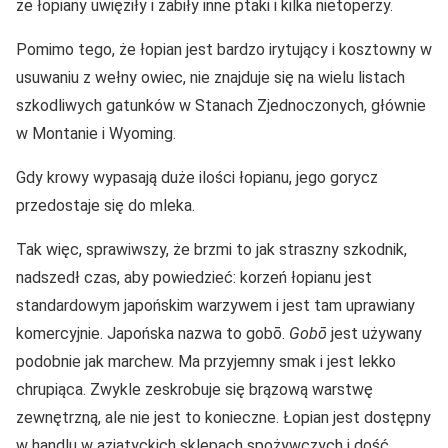
że łopiany uwięziły i zabiły inne ptaki i kilka nietoperzy.
Pomimo tego, że łopian jest bardzo irytujący i kosztowny w
usuwaniu z wełny owiec, nie znajduje się na wielu listach
szkodliwych gatunków w Stanach Zjednoczonych, głównie
w Montanie i Wyoming.
Gdy krowy wypasają duże ilości łopianu, jego gorycz
przedostaje się do mleka.
Tak więc, sprawiwszy, że brzmi to jak straszny szkodnik,
nadszedł czas, aby powiedzieć: korzeń łopianu jest
standardowym japońskim warzywem i jest tam uprawiany
komercyjnie. Japońska nazwa to
gobō.
Gobō
jest używany
podobnie jak marchew. Ma przyjemny smak i jest lekko
chrupiąca. Zwykle zeskrobuje się brązową warstwę
zewnętrzną, ale nie jest to konieczne. Łopian jest dostępny
w handlu w azjatyckich sklepach spożywczych i dość