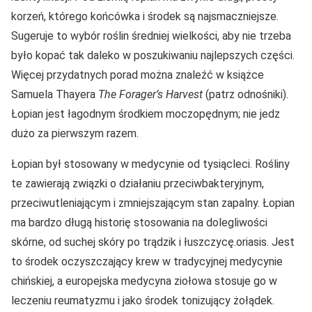
korzeń, którego końcówka i środek są najsmaczniejsze.
Sugeruje to wybór roślin średniej wielkości, aby nie trzeba
było kopać tak daleko w poszukiwaniu najlepszych części.
Więcej przydatnych porad można znaleźć w książce
Samuela Thayera
The Forager’s Harvest
(patrz odnośniki).
Łopian jest łagodnym środkiem moczopędnym; nie jedz
dużo za pierwszym razem.
Łopian był stosowany w medycynie od tysiącleci. Rośliny
te zawierają związki o działaniu przeciwbakteryjnym,
przeciwutleniającym i zmniejszającym stan zapalny. Łopian
ma bardzo długą historię stosowania na dolegliwości
skórne, od suchej skóry po trądzik i łuszczycę.oriasis. Jest
to środek oczyszczający krew w tradycyjnej medycynie
chińskiej, a europejska medycyna ziołowa stosuje go w
leczeniu reumatyzmu i jako środek tonizujący żołądek.