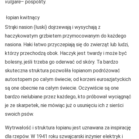
vulgare
– pospolity.
łopian kwitnący
Strąki nasion (łuski) dojrzewają i wysychają z
haczykowatym grzbietem przymocowanym do każdego
nasiona. Haki łatwo przyczepiają się do zwierząt lub ludzi,
którzy przechodzą obok. Haczyk jest twardy i może być
bolesny, jeśli trzeba go oderwać od skóry. Ta bardzo
skuteczna struktura pozwoliła łopianom podróżować
autostopem po całym świecie; od korzeni euroazjatyckich
są one obecnie na całym świecie. Oczywiście są one
bardzo nielubiane przez każdego, kto próbował wyciągnąć
je ze skarpetek, nie mówiąc już o usunięciu ich z sierści
swoich psów.
Wytrwałość i struktura łopianu jest uznawana za inspirację
dla rzepów. W 1941 roku szwajcarski inżynier elektryk i