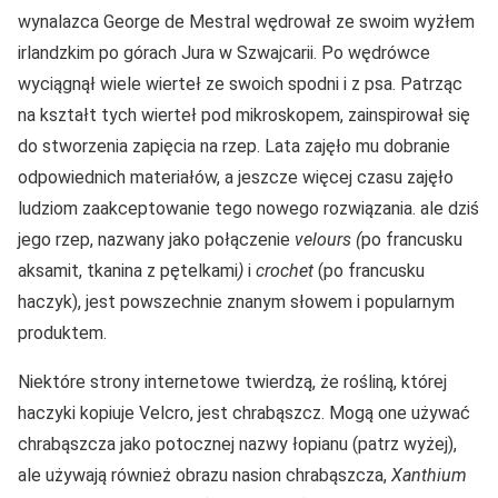
wynalazca George de Mestral wędrował ze swoim wyżłem
irlandzkim po górach Jura w Szwajcarii. Po wędrówce
wyciągnął wiele wierteł ze swoich spodni i z psa. Patrząc
na kształt tych wierteł pod mikroskopem, zainspirował się
do stworzenia zapięcia na rzep. Lata zajęło mu dobranie
odpowiednich materiałów, a jeszcze więcej czasu zajęło
ludziom zaakceptowanie tego nowego rozwiązania. ale dziś
jego rzep, nazwany jako połączenie
velours (
po francusku
aksamit, tkanina z pętelkami
)
i
crochet
(po francusku
haczyk), jest powszechnie znanym słowem i popularnym
produktem.
Niektóre strony internetowe twierdzą, że rośliną, której
haczyki kopiuje Velcro, jest chrabąszcz. Mogą one używać
chrabąszcza jako potocznej nazwy łopianu (patrz wyżej),
ale używają również obrazu nasion chrabąszcza,
Xanthium