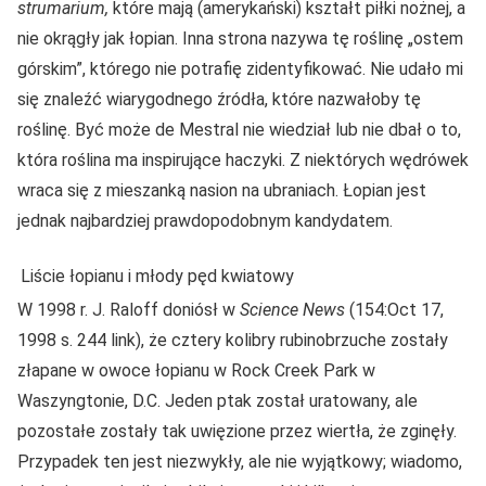
strumarium,
które mają (amerykański) kształt piłki nożnej, a
nie okrągły jak łopian. Inna strona nazywa tę roślinę „ostem
górskim”, którego nie potrafię zidentyfikować. Nie udało mi
się znaleźć wiarygodnego źródła, które nazwałoby tę
roślinę. Być może de Mestral nie wiedział lub nie dbał o to,
która roślina ma inspirujące haczyki. Z niektórych wędrówek
wraca się z mieszanką nasion na ubraniach. Łopian jest
jednak najbardziej prawdopodobnym kandydatem.
Liście łopianu i młody pęd kwiatowy
W 1998 r. J. Raloff doniósł w
Science News
(154:Oct 17,
1998 s. 244 link), że cztery kolibry rubinobrzuche zostały
złapane w owoce łopianu w Rock Creek Park w
Waszyngtonie, D.C. Jeden ptak został uratowany, ale
pozostałe zostały tak uwięzione przez wiertła, że zginęły.
Przypadek ten jest niezwykły, ale nie wyjątkowy; wiadomo,