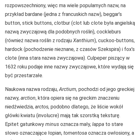
rozpowszechniony, więc ma wiele popularnych nazw, na
przykład bardane (jedna z francuskich nazw), beggar’s
button, stick buttons, clotbur (clot lub clote była angielską
nazwą zwyczajową dla podobnych roślin), cockleburs
(również nazwa roślin z rodzaju
Xanthium
), cuckoo-buttons,
hardock (pochodzenie nieznane, z czasów Szekspira) i fox’s
clote (inna stara nazwa zwyczajowa). Culpeper piszący w
1632 roku podaje inne nazwy zwyczajowe, które wydają się
być przestarzałe.
Naukowa nazwa rodzaju,
Arctium,
pochodzi od jego greckiej
nazwy,
arction
, która opiera się na greckim znaczeniu
niedźwiedzia,
arctos,
podobno dlatego, że liście wokół
główki kwiatu (involucre) mają tak szorstką teksturę.
Epitet gatunkowy
minus
oznacza mały,
lappa
to stare
słowo oznaczające łopian,
tomentosa
oznacza owłosiony, a