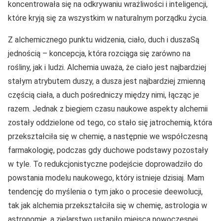
koncentrowała się na odkrywaniu wrażliwości i inteligencji,
które kryją się za wszystkim w naturalnym porządku życia.
Z alchemicznego punktu widzenia, ciało, duch i duszaSą
jednością – koncepcja, która rozciąga się zarówno na
rośliny, jak i ludzi. Alchemia uważa, że ciało jest najbardziej
stałym atrybutem duszy, a dusza jest najbardziej zmienną
częścią ciała, a duch pośredniczy między nimi, łącząc je
razem. Jednak z biegiem czasu naukowe aspekty alchemii
zostały oddzielone od tego, co stało się jatrochemią, która
przekształciła się w chemię, a następnie we współczesną
farmakologię, podczas gdy duchowe podstawy pozostały
w tyle. To redukcjonistyczne podejście doprowadziło do
powstania modelu naukowego, który istnieje dzisiaj. Mam
tendencję do myślenia o tym jako o procesie deewolucji,
tak jak alchemia przekształciła się w chemię, astrologia w
astronomię, a zielarstwo ustąpiło miejsca nowoczesnej