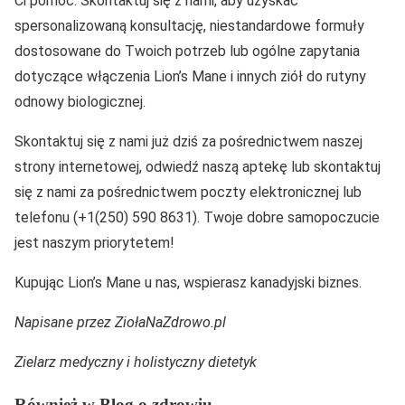
Ci pomóc. Skontaktuj się z nami, aby uzyskać
spersonalizowaną konsultację, niestandardowe formuły
dostosowane do Twoich potrzeb lub ogólne zapytania
dotyczące włączenia Lion’s Mane i innych ziół do rutyny
odnowy biologicznej.
Skontaktuj się z nami już dziś za pośrednictwem naszej
strony internetowej, odwiedź naszą aptekę lub skontaktuj
się z nami za pośrednictwem poczty elektronicznej lub
telefonu (+1(250) 590 8631). Twoje dobre samopoczucie
jest naszym priorytetem!
Kupując Lion’s Mane u nas, wspierasz kanadyjski biznes.
Napisane przez ZiołaNaZdrowo.pl
Zielarz medyczny i holistyczny dietetyk
Również w Blog o zdrowiu