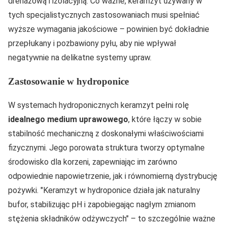
drenażową i izolacyjną. Co ważne, keramzyt używany w
tych specjalistycznych zastosowaniach musi spełniać
wyższe wymagania jakościowe – powinien być dokładnie
przepłukany i pozbawiony pyłu, aby nie wpływał
negatywnie na delikatne systemy upraw.
Zastosowanie w hydroponice
W systemach hydroponicznych keramzyt pełni rolę
idealnego medium uprawowego
, które łączy w sobie
stabilność mechaniczną z doskonałymi właściwościami
fizycznymi. Jego porowata struktura tworzy optymalne
środowisko dla korzeni, zapewniając im zarówno
odpowiednie napowietrzenie, jak i równomierną dystrybucję
pożywki.
Keramzyt w hydroponice działa jak naturalny
bufor, stabilizując pH i zapobiegając nagłym zmianom
stężenia składników odżywczych
– to szczególnie ważne