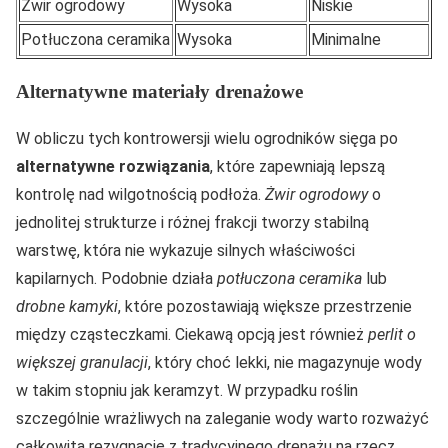
Żwir ogrodowy
Wysoka
Niskie
Potłuczona ceramika
Wysoka
Minimalne
Alternatywne materiały drenażowe
W obliczu tych kontrowersji wielu ogrodników sięga po
alternatywne rozwiązania
, które zapewniają lepszą
kontrolę nad wilgotnością podłoża.
Żwir ogrodowy
o
jednolitej strukturze i różnej frakcji tworzy stabilną
warstwę, która nie wykazuje silnych właściwości
kapilarnych. Podobnie działa
potłuczona ceramika
lub
drobne kamyki
, które pozostawiają większe przestrzenie
między cząsteczkami. Ciekawą opcją jest również
perlit o
większej granulacji
, który choć lekki, nie magazynuje wody
w takim stopniu jak keramzyt. W przypadku roślin
szczególnie wrażliwych na zaleganie wody warto rozważyć
całkowitą rezygnację z tradycyjnego drenażu na rzecz