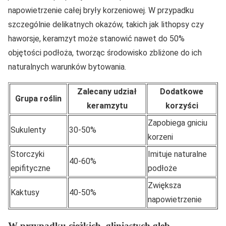
napowietrzenie całej bryły korzeniowej. W przypadku
szczególnie delikatnych okazów, takich jak lithopsy czy
haworsje, keramzyt może stanowić nawet do 50%
objętości podłoża, tworząc środowisko zbliżone do ich
naturalnych warunków bytowania.
Zalecany udział
Dodatkowe
Grupa roślin
keramzytu
korzyści
Zapobiega gniciu
Sukulenty
30-50%
korzeni
Storczyki
Imituje naturalne
40-60%
epifityczne
podłoże
Zwiększa
Kaktusy
40-50%
napowietrzenie
W przypadku ciężkich, gliniastych gleb