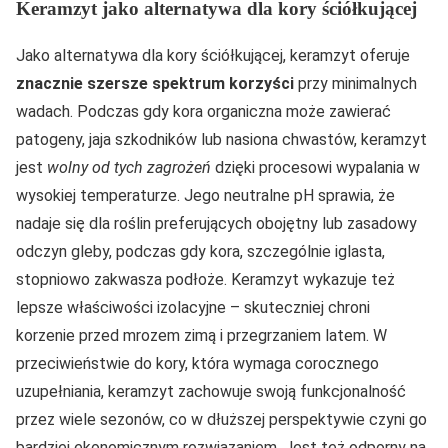
Keramzyt jako alternatywa dla kory ściółkującej
Jako alternatywa dla kory ściółkującej, keramzyt oferuje
znacznie szersze spektrum korzyści
przy minimalnych
wadach. Podczas gdy kora organiczna może zawierać
patogeny, jaja szkodników lub nasiona chwastów, keramzyt
jest
wolny od tych zagrożeń
dzięki procesowi wypalania w
wysokiej temperaturze. Jego neutralne pH sprawia, że
nadaje się dla roślin preferujących obojętny lub zasadowy
odczyn gleby, podczas gdy kora, szczególnie iglasta,
stopniowo zakwasza podłoże. Keramzyt wykazuje też
lepsze właściwości izolacyjne – skuteczniej chroni
korzenie przed mrozem zimą i przegrzaniem latem. W
przeciwieństwie do kory, która wymaga corocznego
uzupełniania, keramzyt zachowuje swoją funkcjonalność
przez wiele sezonów, co w dłuższej perspektywie czyni go
bardziej ekonomicznym rozwiązaniem. Jest też odporny na