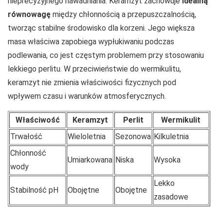
nieprecyzyjnego nawadniania. Keramzyt zachowuje
idealną
równowagę
między chłonnością a przepuszczalnością,
tworząc stabilne środowisko dla korzeni. Jego większa
masa właściwa zapobiega wypłukiwaniu podczas
podlewania, co jest częstym problemem przy stosowaniu
lekkiego perlitu. W przeciwieństwie do wermikulitu,
keramzyt nie zmienia właściwości fizycznych pod
wpływem czasu i warunków atmosferycznych.
Właściwość
Keramzyt
Perlit
Wermikulit
Trwałość
Wieloletnia
Sezonowa
Kilkuletnia
Chłonność
Umiarkowana
Niska
Wysoka
wody
Lekko
Stabilność pH
Obojętne
Obojętne
zasadowe