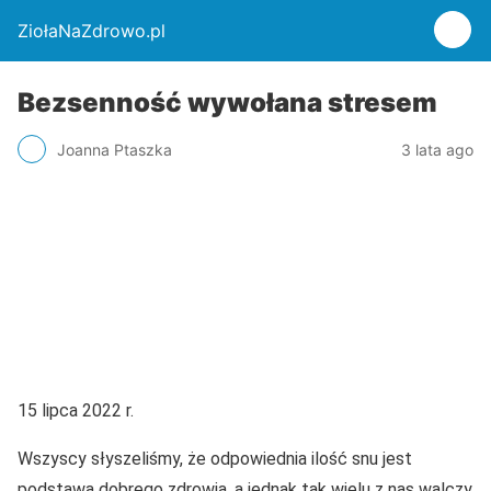
ZiołaNaZdrowo.pl
Bezsenność wywołana stresem
Joanna Ptaszka
3 lata ago
15 lipca 2022 r.
Wszyscy słyszeliśmy, że odpowiednia ilość snu jest
podstawą dobrego zdrowia, a jednak tak wielu z nas walczy