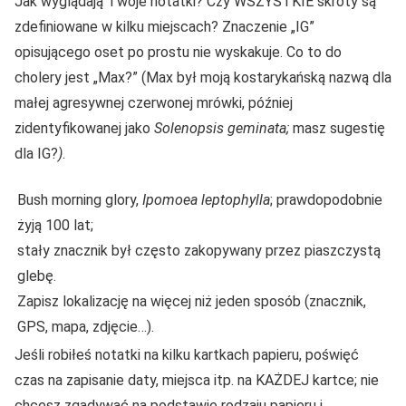
Jak wyglądają Twoje notatki? Czy WSZYSTKIE skróty są
zdefiniowane w kilku miejscach? Znaczenie „IG”
opisującego oset po prostu nie wyskakuje. Co to do
cholery jest „Max?” (Max był moją kostarykańską nazwą dla
małej agresywnej czerwonej mrówki, później
zidentyfikowanej jako
Solenopsis geminata;
masz sugestię
dla IG?
)
.
Bush morning glory,
Ipomoea leptophylla
; prawdopodobnie
żyją 100 lat;
stały znacznik był często zakopywany przez piaszczystą
glebę.
Zapisz lokalizację na więcej niż jeden sposób (znacznik,
GPS, mapa, zdjęcie…).
Jeśli robiłeś notatki na kilku kartkach papieru, poświęć
czas na zapisanie daty, miejsca itp. na KAŻDEJ kartce; nie
chcesz zgadywać na podstawie rodzaju papieru i