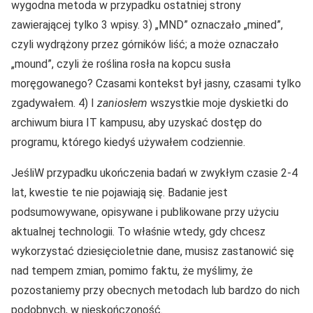
wygodna metoda w przypadku ostatniej strony
zawierającej tylko 3 wpisy. 3) „MND” oznaczało „mined”,
czyli wydrążony przez górników liść; a może oznaczało
„mound”, czyli że roślina rosła na kopcu susła
moręgowanego? Czasami kontekst był jasny, czasami tylko
zgadywałem. 4) I
zaniosłem
wszystkie moje dyskietki do
archiwum biura IT kampusu, aby uzyskać dostęp do
programu, którego kiedyś używałem codziennie.
JeśliW przypadku ukończenia badań w zwykłym czasie 2-4
lat, kwestie te nie pojawiają się. Badanie jest
podsumowywane, opisywane i publikowane przy użyciu
aktualnej technologii. To właśnie wtedy, gdy chcesz
wykorzystać dziesięcioletnie dane, musisz zastanowić się
nad tempem zmian, pomimo faktu, że myślimy, że
pozostaniemy przy obecnych metodach lub bardzo do nich
podobnych, w nieskończoność.