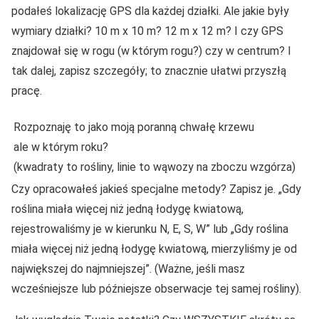
podałeś lokalizację GPS dla każdej działki. Ale jakie były
wymiary działki? 10 m x 10 m? 12 m x 12 m? I czy GPS
znajdował się w rogu (w którym rogu?) czy w centrum? I
tak dalej, zapisz szczegóły; to znacznie ułatwi przyszłą
pracę.
Rozpoznaję to jako moją poranną chwałę krzewu
ale w którym roku?
(kwadraty to rośliny, linie to wąwozy na zboczu wzgórza)
Czy opracowałeś jakieś specjalne metody? Zapisz je. „Gdy
roślina miała więcej niż jedną łodygę kwiatową,
rejestrowaliśmy je w kierunku N, E, S, W” lub „Gdy roślina
miała więcej niż jedną łodygę kwiatową, mierzyliśmy je od
największej do najmniejszej”. (Ważne, jeśli masz
wcześniejsze lub późniejsze obserwacje tej samej rośliny).