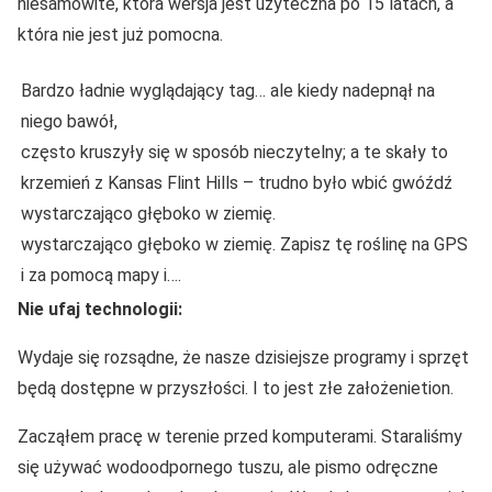
niesamowite, która wersja jest użyteczna po 15 latach, a
która nie jest już pomocna.
Bardzo ładnie wyglądający tag… ale kiedy nadepnął na
niego bawół,
często kruszyły się w sposób nieczytelny; a te skały to
krzemień z Kansas Flint Hills – trudno było wbić gwóźdź
wystarczająco głęboko w ziemię.
wystarczająco głęboko w ziemię. Zapisz tę roślinę na GPS
i za pomocą mapy i….
Nie ufaj technologii:
Wydaje się rozsądne, że nasze dzisiejsze programy i sprzęt
będą dostępne w przyszłości. I to jest złe założenietion.
Zacząłem pracę w terenie przed komputerami. Staraliśmy
się używać wodoodpornego tuszu, ale pismo odręczne