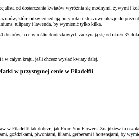
pecjalista od dostarczania kwiatów wyróżnia się modnymi, żywymi i k
azonów, które odzwierciedlają pory roku i kluczowe okazje do prezen
iniums, tulipany i lawenda, by wymienić tylko kilka.
0 dolarów, a ceny roślin doniczkowych zaczynają się od około 35 dol
i w całym kraju, jeśli chcesz wysłać kwiaty dalej.
atki w przystępnej cenie w Filadelfii
staw w Filadelfii tak dobrze, jak From You Flowers. Znajdziesz tu os
mi, goździkami, piwoniami, liliami, gerberami i hortensjami, by wymie