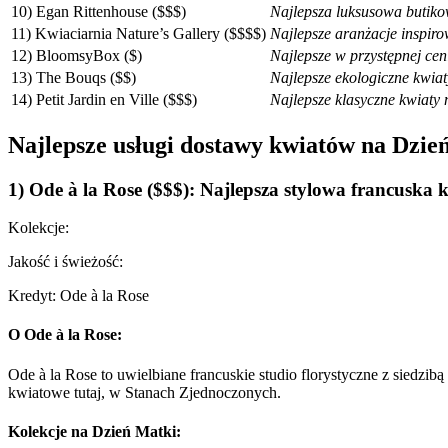
10) Egan Rittenhouse ($$$)
Najlepsza luksusowa butiko
11) Kwiaciarnia Nature’s Gallery ($$$$)
Najlepsze aranżacje inspir
12) BloomsyBox ($)
Najlepsze w przystępnej cen
13) The Bouqs ($$)
Najlepsze ekologiczne kwia
14) Petit Jardin en Ville ($$$)
Najlepsze klasyczne kwiaty 
Najlepsze usługi dostawy kwiatów na Dzień
1) Ode à la Rose ($$$): Najlepsza stylowa francuska 
Kolekcje:
Jakość i świeżość:
Kredyt: Ode à la Rose
O Ode à la Rose:
Ode à la Rose to uwielbiane francuskie studio florystyczne z siedzi
kwiatowe tutaj, w Stanach Zjednoczonych.
Kolekcje na Dzień Matki: