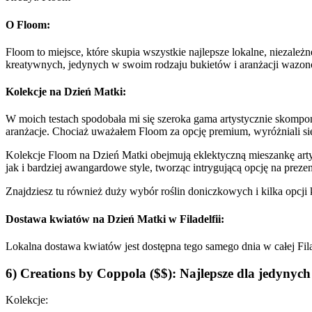
O Floom:
Floom to miejsce, które skupia wszystkie najlepsze lokalne, niezależn
kreatywnych, jedynych w swoim rodzaju bukietów i aranżacji wazonó
Kolekcje na Dzień Matki:
W moich testach spodobała mi się szeroka gama artystycznie skomp
aranżacje. Chociaż uważałem Floom za opcję premium, wyróżniali się
Kolekcje Floom na Dzień Matki obejmują eklektyczną mieszankę art
jak i bardziej awangardowe style, tworząc intrygującą opcję na prezen
Znajdziesz tu również duży wybór roślin doniczkowych i kilka opc
Dostawa kwiatów na Dzień Matki w Filadelfii:
Lokalna dostawa kwiatów jest dostępna tego samego dnia w całej Fila
6) Creations by Coppola ($$): Najlepsze dla jedyny
Kolekcje: