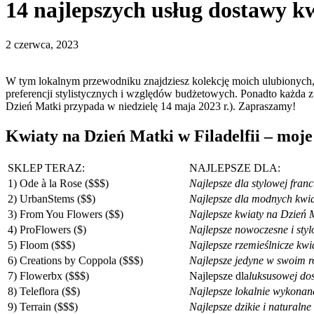
14 najlepszych usług dostawy kw
2 czerwca, 2023
W tym lokalnym przewodniku znajdziesz kolekcję moich ulubionych, 
preferencji stylistycznych i względów budżetowych. Ponadto każda z
Dzień Matki przypada w niedzielę 14 maja 2023 r.). Zapraszamy!
Kwiaty na Dzień Matki w Filadelfii – moje
SKLEP TERAZ:
NAJLEPSZE DLA:
1) Ode à la Rose ($$$)
Najlepsze dla stylowej fran
2) UrbanStems ($$)
Najlepsze dla modnych kwi
3) From You Flowers ($$)
Najlepsze kwiaty na Dzień M
4) ProFlowers ($)
Najlepsze nowoczesne i sty
5) Floom ($$$)
Najlepsze rzemieślnicze kwi
6) Creations by Coppola ($$$)
Najlepsze jedyne w swoim r
7) Flowerbx ($$$)
Najlepsze dla
luksusowej do
8) Teleflora ($$)
Najlepsze lokalnie wykonan
9) Terrain ($$$)
Najlepsze dzikie i naturaln