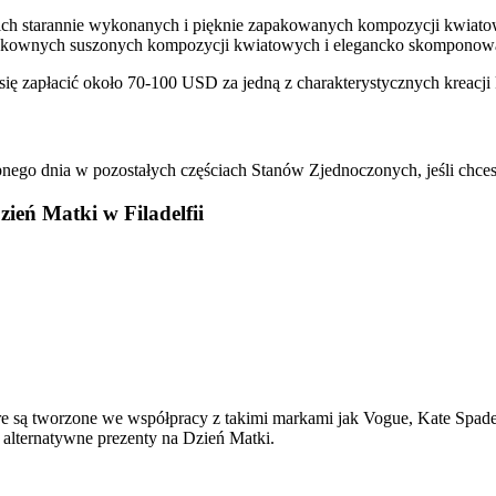
ich starannie wykonanych i pięknie zapakowanych kompozycji kwiato
zykownych suszonych kompozycji kwiatowych i elegancko skomponowa
się zapłacić około 70-100 USD za jedną z charakterystycznych kreacji
pnego dnia w pozostałych częściach Stanów Zjednoczonych, jeśli chces
ień Matki w Filadelfii
są tworzone we współpracy z takimi markami jak Vogue, Kate Spade i
alternatywne prezenty na Dzień Matki.