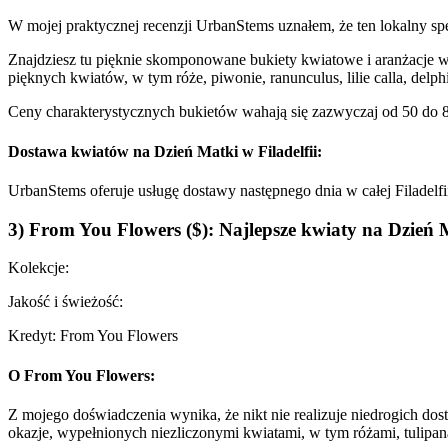
W mojej praktycznej recenzji UrbanStems uznałem, że ten lokalny s
Znajdziesz tu pięknie skomponowane bukiety kwiatowe i aranżacje w
pięknych kwiatów, w tym róże, piwonie, ranunculus, lilie calla, delph
Ceny charakterystycznych bukietów wahają się zazwyczaj od 50 do 8
Dostawa kwiatów na Dzień Matki w Filadelfii:
UrbanStems oferuje usługę dostawy następnego dnia w całej Filadelfii 
3) From You Flowers ($): Najlepsze kwiaty na Dzień M
Kolekcje:
Jakość i świeżość:
Kredyt: From You Flowers
O From You Flowers:
Z mojego doświadczenia wynika, że nikt nie realizuje niedrogich do
okazje, wypełnionych niezliczonymi kwiatami, w tym różami, tulipana