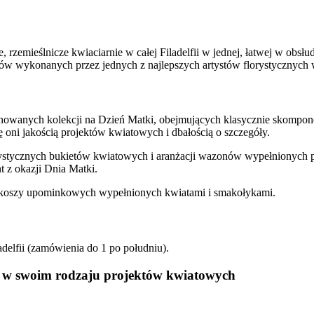
e, rzemieślnicze kwiaciarnie w całej Filadelfii w jednej, łatwej w obs
w wykonanych przez jednych z najlepszych artystów florystycznych w 
onowanych kolekcji na Dzień Matki, obejmujących klasycznie skompo
 oni jakością projektów kwiatowych i dbałością o szczegóły.
ystycznych bukietów kwiatowych i aranżacji wazonów wypełnionych pi
t z okazji Dnia Matki.
ji koszy upominkowych wypełnionych kwiatami i smakołykami.
delfii (zamówienia do 1 po południu).
ch w swoim rodzaju projektów kwiatowych