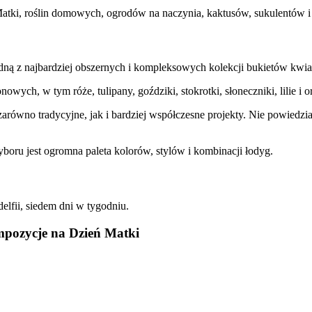
ki, roślin domowych, ogrodów na naczynia, kaktusów, sukulentów i 
edną z najbardziej obszernych i kompleksowych kolekcji bukietów kw
ych, w tym róże, tulipany, goździki, stokrotki, słoneczniki, lilie i o
równo tradycyjne, jak i bardziej współczesne projekty. Nie powiedziałb
oru jest ogromna paleta kolorów, stylów i kombinacji łodyg.
elfii, siedem dni w tygodniu.
ompozycje na Dzień Matki