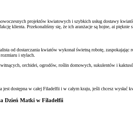
nowoczesnych projektów kwiatowych i szybkich usług dostawy kwiatów n
kcję klienta. Przekonaliśmy się, że ich aranżacje są hojne, ai piękn
ecjalista od dostarczania kwiatów wykonał świetną robotę, zaspokajaj
ozmiaru i stylach.
kwitnących, orchidei, ogrodów, roślin domowych, sukulentów i kaktus
st dostępna w całej Filadelfii i w całym kraju, jeśli chcesz wysłać kw
a Dzień Matki w Filadelfii