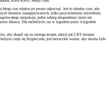
gandha, Kava Kava i Milky Oats.
) błogi czas relaksu po prostu odpocząć. Jest to idealny czas, aby
żadnych ekranów zaangażowanych, tylko przyciemnione oświetlenie,
ługotrwałego niepokoju, jeden zabieg akupunktury może nie
przez lekarza. Dla niektórych, raz w tygodniu przez 4 tygodnie
, aby skupić się na szeregu terapii, takich jak CBT (terapia
 którym czuje się bezpiecznie, jest niezwykle ważne, aby można było