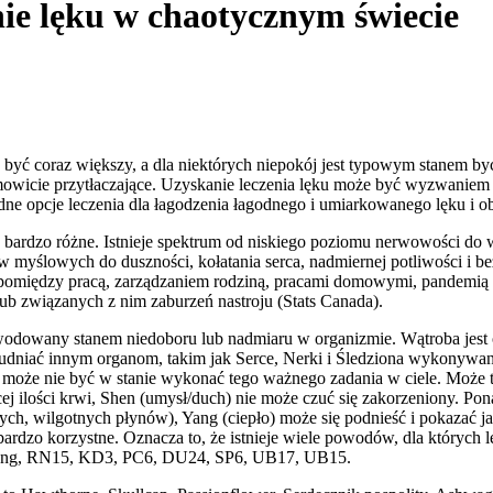
ie lęku w chaotycznym świecie
yć coraz większy, a dla niektórych niepokój jest typowym stanem bycia,
cie przytłaczające. Uzyskanie leczenia lęku może być wyzwaniem sam
odne opcje leczenia dla łagodzenia łagodnego i umiarkowanego lęku i 
 bardzo różne. Istnieje spektrum od niskiego poziomu nerwowości do 
w myślowych do duszności, kołatania serca, nadmiernej potliwości i 
omiędzy pracą, zarządzaniem rodziną, pracami domowymi, pandemią i pr
b związanych z nim zaburzeń nastroju (Stats Canada).
dowany stanem niedoboru lub nadmiaru w organizmie. Wątroba jest o
utrudniać innym organom, takim jak Serce, Nerki i Śledziona wykonywa
r, może nie być w stanie wykonać tego ważnego zadania w ciele. Może to
ej ilości krwi, Shen (umysł/duch) nie może czuć się zakorzeniony. Pona
ych, wilgotnych płynów), Yang (ciepło) może się podnieść i pokazać jak
ardzo korzystne. Oznacza to, że istnieje wiele powodów, dla których l
ntang, RN15, KD3, PC6, DU24, SP6, UB17, UB15.