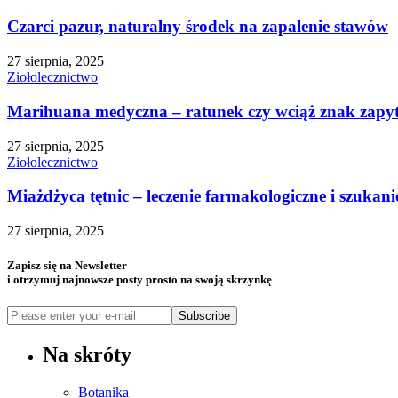
Czarci pazur, naturalny środek na zapalenie stawów
27 sierpnia, 2025
Ziołolecznictwo
Marihuana medyczna – ratunek czy wciąż znak zapy
27 sierpnia, 2025
Ziołolecznictwo
Miażdżyca tętnic – leczenie farmakologiczne i szuka
27 sierpnia, 2025
Zapisz się na Newsletter
i otrzymuj najnowsze posty prosto na swoją skrzynkę
Subscribe
Na skróty
Botanika