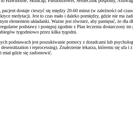
 to Hawthorne, Skullcap, Passionflower, Serdecznik pospolity, Ashwa
, pacjent dostaje cieszyć się między 20-60 minut (w zależności od czasu
aktyce medytacji. Jest to czas mało i daleko pomiędzy, gdzie nie ma 
nym elementem układanki. Ważne jest również, aby pamiętać, że dla d
 regularne podstawy i postępuj zgodnie z Plan leczenia dostarczony im 
abiegów tygodniowo przez kilka tygodni.
arnych podstawach jest poszukiwanie pomocy z doradcami lub psychologów
sitization i reprocessing). Znalezienie lekarza, któremu się ufa i z
t miał gdzie się zadomowić.