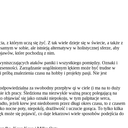
 z którym uczą się żyć. Z tak wiele dzieje się w świecie, a także z
ym w sobie, ale istnieją alternatywy w holistycznej sferze, aby
objawów, które pochodzą z nim.
wyniszczających ataków paniki i wszystkiego pomiędzy. Oznaki i
bezsenności. Zarządzanie uogólnionym lękiem może być trudne w
óbą znalezienia czasu na hobby i projekty pasji. Nie jest
dpowiedzialna za swobodny przepływ qi w ciele (i ma na to duży
nie ich pracy. Śledziona ma niezwykle ważną pracę polegającą na
 objawiać się jako oznaki niepokoju, w tym palpitacje serca,
dto, jeżeli krew jest niedoborem przez długi okres czasu, to z czasem
o nocne poty, niepokój, drażliwość i uczucie gorąca. To tylko kilka
ęk może się pojawić, co daje lekarzowi wiele sposobów podejścia do