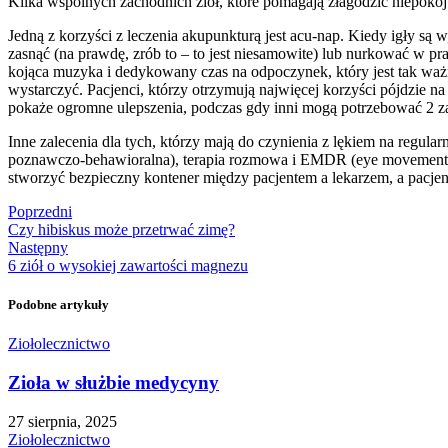
Kilka wspólnych zachodnich ziół, które pomagają złagodzić niepokój
Jedną z korzyści z leczenia akupunkturą jest acu-nap. Kiedy igły są w
zasnąć (na prawdę, zrób to – to jest niesamowite) lub nurkować w pr
kojąca muzyka i dedykowany czas na odpoczynek, który jest tak waż
wystarczyć. Pacjenci, którzy otrzymują najwięcej korzyści pójdzie na
pokaże ogromne ulepszenia, podczas gdy inni mogą potrzebować 2 z
Inne zalecenia dla tych, którzy mają do czynienia z lękiem na regul
poznawczo-behawioralna), terapia rozmowa i EMDR (eye movement desen
stworzyć bezpieczny kontener między pacjentem a lekarzem, a pacjen
Poprzedni
Czy hibiskus może przetrwać zimę?
Następny
6 ziół o wysokiej zawartości magnezu
Podobne artykuły
Ziołolecznictwo
Zioła w służbie medycyny
27 sierpnia, 2025
Ziołolecznictwo