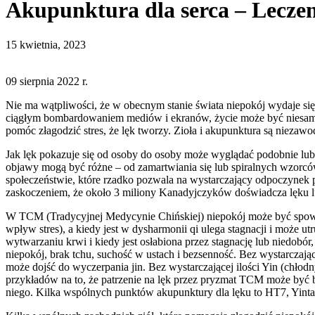
Akupunktura dla serca – Leczen
15 kwietnia, 2023
09 sierpnia 2022 r.
Nie ma wątpliwości, że w obecnym stanie świata niepokój wydaje się b
ciągłym bombardowaniem mediów i ekranów, życie może być niesamowi
pomóc złagodzić stres, że lęk tworzy. Zioła i akupunktura są niezaw
Jak lęk pokazuje się od osoby do osoby może wyglądać podobnie lub
objawy mogą być różne – od zamartwiania się lub spiralnych wzorcó
społeczeństwie, które rzadko pozwala na wystarczający odpoczynek p
zaskoczeniem, że około 3 miliony Kanadyjczyków doświadcza lęku lu
W TCM (Tradycyjnej Medycynie Chińskiej) niepokój może być spowo
wpływ stres), a kiedy jest w dysharmonii qi ulega stagnacji i może 
wytwarzaniu krwi i kiedy jest osłabiona przez stagnację lub niedobó
niepokój, brak tchu, suchość w ustach i bezsenność. Bez wystarczając
może dojść do wyczerpania jin. Bez wystarczającej ilości Yin (chłodn
przykładów na to, że patrzenie na lęk przez pryzmat TCM może być b
niego. Kilka wspólnych punktów akupunktury dla lęku to HT7, Yi