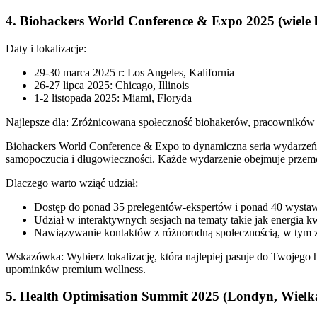
4. Biohackers World Conference & Expo 2025 (wiele l
Daty i lokalizacje:
29-30 marca 2025 r: Los Angeles, Kalifornia
26-27 lipca 2025: Chicago, Illinois
1-2 listopada 2025: Miami, Floryda
Najlepsze dla: Zróżnicowana społeczność biohakerów, pracowników 
Biohackers World Conference & Expo to dynamiczna seria wydarzeń, 
samopoczucia i długowieczności. Każde wydarzenie obejmuje przemów
Dlaczego warto wziąć udział:
Dostęp do ponad 35 prelegentów-ekspertów i ponad 40 wystaw
Udział w interaktywnych sesjach na tematy takie jak energia k
Nawiązywanie kontaktów z różnorodną społecznością, w tym z 
Wskazówka: Wybierz lokalizację, która najlepiej pasuje do Twojeg
upominków premium wellness.
5. Health Optimisation Summit 2025 (Londyn, Wielk