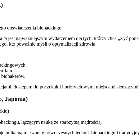
A)
cego doświadczenia biohackingu.
a ta jest najważniejszym wydarzeniem dla tych, którzy chcą „Żyć po
ego, kto poważnie myśli o optymalizacji zdrowia.
hackingowych.
n Jain.
 biohakerów.
jami, dostępem do poczekalni i priorytetowymi miejscami siedzącymi
o, Japonia)
okio)
ohackingu, łączącym naukę ze starożytną mądrością.
 unikalną mieszankę nowoczesnych technik biohackingu i tradycyjnyc