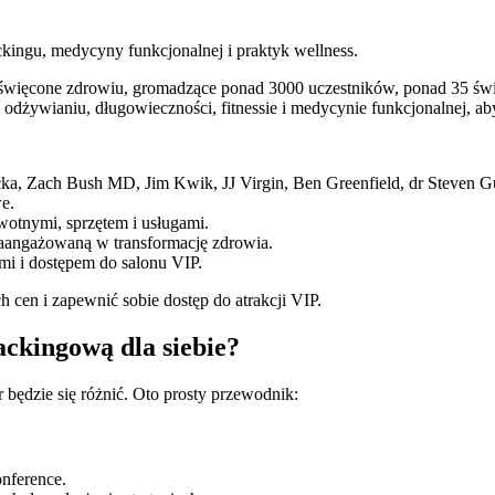
ingu, medycyny funkcjonalnej i praktyk wellness.
święcone zdrowiu, gromadzące ponad 3000 uczestników, ponad 35 świ
u, odżywianiu, długowieczności, fitnessie i medycynie funkcjonalnej, a
cka, Zach Bush MD, Jim Kwik, JJ Virgin, Ben Greenfield, dr Steven G
e.
otnymi, sprzętem i usługami.
aangażowaną w transformację zdrowia.
i i dostępem do salonu VIP.
 cen i zapewnić sobie dostęp do atrakcji VIP.
ckingową dla siebie?
 będzie się różnić. Oto prosty przewodnik:
nference.