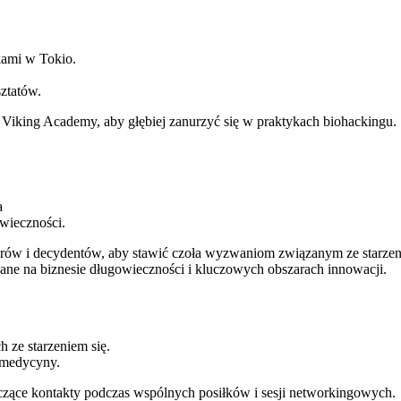
kami w Tokio.
ztatów.
Viking Academy, aby głębiej zanurzyć się w praktykach biohackingu.
a
owieczności.
orów i decydentów, aby stawić czoła wyzwaniom związanym ze starze
ne na biznesie długowieczności i kluczowych obszarach innowacji.
 ze starzeniem się.
ć medycyny.
zące kontakty podczas wspólnych posiłków i sesji networkingowych.