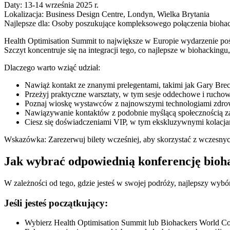
Daty: 13-14 września 2025 r.
Lokalizacja: Business Design Centre, Londyn, Wielka Brytania
Najlepsze dla: Osoby poszukujące kompleksowego połączenia biohack
Health Optimisation Summit to największe w Europie wydarzenie po
Szczyt koncentruje się na integracji tego, co najlepsze w biohacking
Dlaczego warto wziąć udział:
Nawiąż kontakt ze znanymi prelegentami, takimi jak Gary Bre
Przeżyj praktyczne warsztaty, w tym sesje oddechowe i ruchow
Poznaj wioskę wystawców z najnowszymi technologiami zdrow
Nawiązywanie kontaktów z podobnie myślącą społecznością z
Ciesz się doświadczeniami VIP, w tym ekskluzywnymi kolacjam
Wskazówka: Zarezerwuj bilety wcześniej, aby skorzystać z wczesnych
Jak wybrać odpowiednią konferencję bioha
W zależności od tego, gdzie jesteś w swojej podróży, najlepszy wybór
Jeśli jesteś początkujący:
Wybierz Health Optimisation Summit lub Biohackers World Co