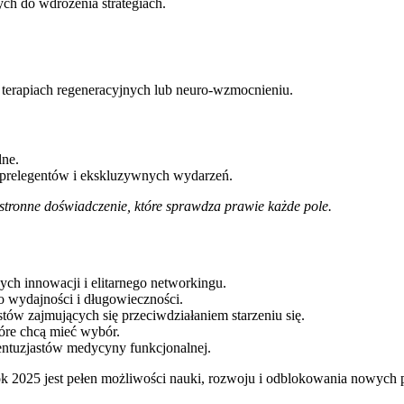
ych do wdrożenia strategiach.
terapiach regeneracyjnych lub neuro-wzmocnieniu.
ne.
 prelegentów i ekskluzywnych wydarzeń.
tronne doświadczenie, które sprawdza prawie każde pole.
ch innowacji i elitarnego networkingu.
 wydajności i długowieczności.
tów zajmujących się przeciwdziałaniem starzeniu się.
óre chcą mieć wybór.
 entuzjastów medycyny funkcjonalnej.
rok 2025 jest pełen możliwości nauki, rozwoju i odblokowania nowych