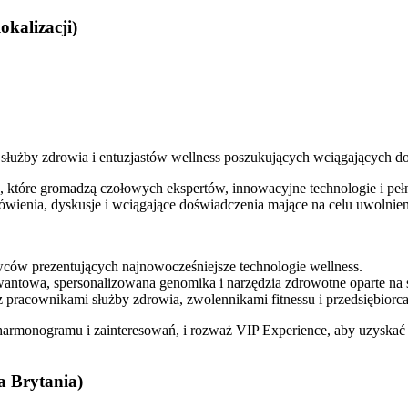
okalizacji)
służby zdrowia i entuzjastów wellness poszukujących wciągających 
które gromadzą czołowych ekspertów, innowacyjne technologie i pełn
ienia, dyskusje i wciągające doświadczenia mające na celu uwolnien
ców prezentujących najnowocześniejsze technologie wellness.
wantowa, spersonalizowana genomika i narzędzia zdrowotne oparte na sz
pracownikami służby zdrowia, zwolennikami fitnessu i przedsiębiorca
o harmonogramu i zainteresowań, i rozważ VIP Experience, aby uzysk
a Brytania)