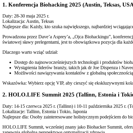
1. Konferencja Biohacking 2025 (Austin, Teksas, US
Daty: 28-30 maja 2025 r.
Lokalizacja: Austin, Teksas
Najlepsze dla: Każdy, kto szuka największego, najbardziej wciągają
Prowadzona przez Dave’a Asprey’a, „Ojca Biohackingu”, konferencj
światowej sławy prelegentami, jest to obowiązkowa pozycja dla każd
Dlaczego warto wziąć udział:
Dostęp do najnowocześniejszych technologii i produktów bio
Wystąpienia liderów branży, takich jak dr Joe Dispenza i Navee
Możliwości nawiązywania kontaktów z globalną społecznością
Wskazówka: Wybierz opcję VIP, aby cieszyć się ekskluzywnymi kolac
2. HOLO.LIFE Summit 2025 (Tallinn, Estonia i Toki
Daty: 14-15 czerwca 2025 r. (Tallinn) i 10-11 października 2025 r. (T
Lokalizacje: Tallinn, Estonia i Tokio, Japonia
Najlepsze dla: Osoby zainteresowane holistycznym podejściem do bi
HOLO.LIFE Summit, wcześniej znany jako Biohacker Summit, oferuje
zapewnia globalną perspektywę optymalizacji zdrowia.