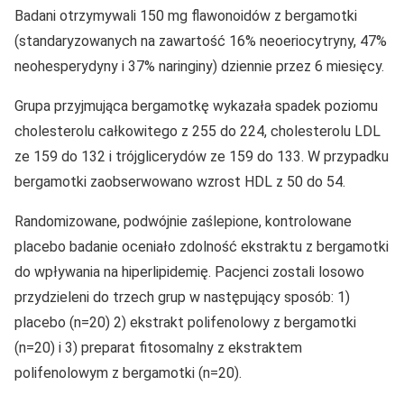
Badani otrzymywali 150 mg flawonoidów z bergamotki
(standaryzowanych na zawartość 16% neoeriocytryny, 47%
neohesperydyny i 37% naringiny) dziennie przez 6 miesięcy.
Grupa przyjmująca bergamotkę wykazała spadek poziomu
cholesterolu całkowitego z 255 do 224, cholesterolu LDL
ze 159 do 132 i trójglicerydów ze 159 do 133. W przypadku
bergamotki zaobserwowano wzrost HDL z 50 do 54.
Randomizowane, podwójnie zaślepione, kontrolowane
placebo badanie oceniało zdolność ekstraktu z bergamotki
do wpływania na hiperlipidemię. Pacjenci zostali losowo
przydzieleni do trzech grup w następujący sposób: 1)
placebo (n=20) 2) ekstrakt polifenolowy z bergamotki
(n=20) i 3) preparat fitosomalny z ekstraktem
polifenolowym z bergamotki (n=20).