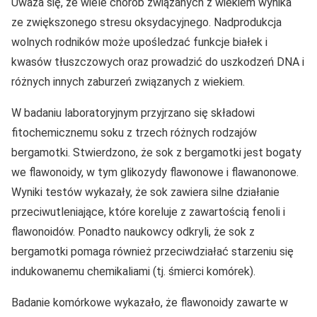
Uważa się, że wiele chorób związanych z wiekiem wynika
ze zwiększonego stresu oksydacyjnego. Nadprodukcja
wolnych rodników może upośledzać funkcje białek i
kwasów tłuszczowych oraz prowadzić do uszkodzeń DNA i
różnych innych zaburzeń związanych z wiekiem.
W badaniu laboratoryjnym przyjrzano się składowi
fitochemicznemu soku z trzech różnych rodzajów
bergamotki. Stwierdzono, że sok z bergamotki jest bogaty
we flawonoidy, w tym glikozydy flawonowe i flawanonowe.
Wyniki testów wykazały, że sok zawiera silne działanie
przeciwutleniające, które koreluje z zawartością fenoli i
flawonoidów. Ponadto naukowcy odkryli, że sok z
bergamotki pomaga również przeciwdziałać starzeniu się
indukowanemu chemikaliami (tj. śmierci komórek).
Badanie komórkowe wykazało, że flawonoidy zawarte w