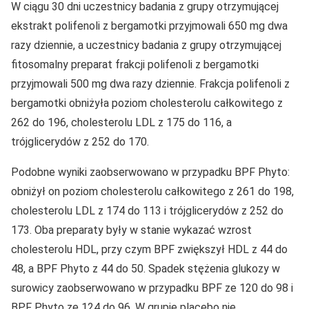
W ciągu 30 dni uczestnicy badania z grupy otrzymującej
ekstrakt polifenoli z bergamotki przyjmowali 650 mg dwa
razy dziennie, a uczestnicy badania z grupy otrzymującej
fitosomalny preparat frakcji polifenoli z bergamotki
przyjmowali 500 mg dwa razy dziennie. Frakcja polifenoli z
bergamotki obniżyła poziom cholesterolu całkowitego z
262 do 196, cholesterolu LDL z 175 do 116, a
trójglicerydów z 252 do 170.
Podobne wyniki zaobserwowano w przypadku BPF Phyto:
obniżył on poziom cholesterolu całkowitego z 261 do 198,
cholesterolu LDL z 174 do 113 i trójglicerydów z 252 do
173. Oba preparaty były w stanie wykazać wzrost
cholesterolu HDL, przy czym BPF zwiększył HDL z 44 do
48, a BPF Phyto z 44 do 50. Spadek stężenia glukozy w
surowicy zaobserwowano w przypadku BPF ze 120 do 98 i
BPF Phyto ze 124 do 96. W grupie placebo nie