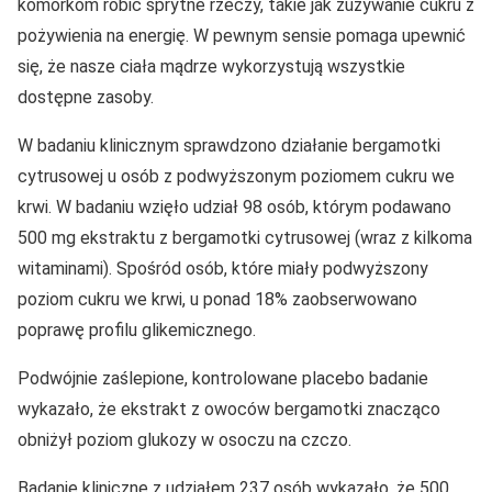
komórkom robić sprytne rzeczy, takie jak zużywanie cukru z
pożywienia na energię. W pewnym sensie pomaga upewnić
się, że nasze ciała mądrze wykorzystują wszystkie
dostępne zasoby.
W badaniu klinicznym sprawdzono działanie bergamotki
cytrusowej u osób z podwyższonym poziomem cukru we
krwi. W badaniu wzięło udział 98 osób, którym podawano
500 mg ekstraktu z bergamotki cytrusowej (wraz z kilkoma
witaminami). Spośród osób, które miały podwyższony
poziom cukru we krwi, u ponad 18% zaobserwowano
poprawę profilu glikemicznego.
Podwójnie zaślepione, kontrolowane placebo badanie
wykazało, że ekstrakt z owoców bergamotki znacząco
obniżył poziom glukozy w osoczu na czczo.
Badanie kliniczne z udziałem 237 osób wykazało, że 500