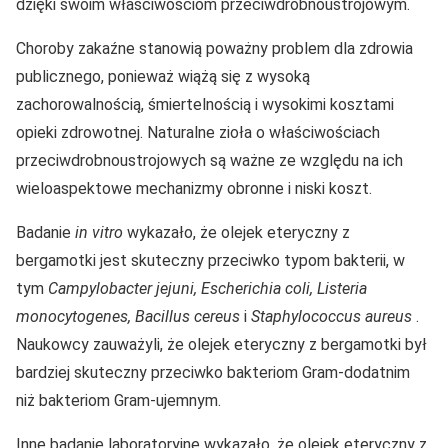
dzięki swoim właściwościom przeciwdrobnoustrojowym.
Choroby zakaźne stanowią poważny problem dla zdrowia
publicznego, ponieważ wiążą się z wysoką
zachorowalnością, śmiertelnością i wysokimi kosztami
opieki zdrowotnej. Naturalne zioła o właściwościach
przeciwdrobnoustrojowych są ważne ze względu na ich
wieloaspektowe mechanizmy obronne i niski koszt.
Badanie
in vitro
wykazało, że olejek eteryczny z
bergamotki jest skuteczny przeciwko typom bakterii, w
tym
Campylobacter jejuni, Escherichia coli, Listeria
monocytogenes, Bacillus cereus
i
Staphylococcus aureus
.
Naukowcy zauważyli, że olejek eteryczny z bergamotki był
bardziej skuteczny przeciwko bakteriom Gram-dodatnim
niż bakteriom Gram-ujemnym.
Inne badanie laboratoryjne wykazało, że olejek eteryczny z