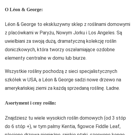
O Léon & George:
Léon & George to ekskluzywny sklep z roślinami domowymi
z placówkami w Paryżu, Nowym Jorku i Los Angeles. Są
uwielbiani za swoją dużą, dramatyczną kolekcję roślin
doniczkowych, która tworzy oszałamiające ozdobne
elementy centralne w domu lub biurze.
Wszystkie rośliny pochodzą z sieci specjalistycznych
szkółek w USA, a Léon & George sadzi nowe drzewo na
amerykańskiej ziemi za każdą sprzedaną roślinę. Ładne.
Asortyment i ceny roślin:
Znajdziesz tu wiele wysokich roślin domowych (od 3 stóp
do 6 stóp +), w tym palmy Kentia, figowce Fiddle Leaf,
plecione drzewa pieniężne, rajskie ptaki, czerwone kongo,