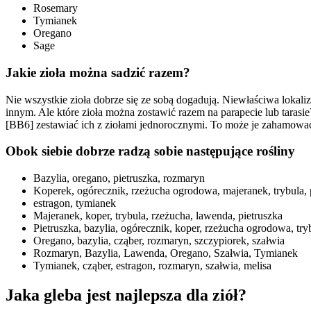
Rosemary
Tymianek
Oregano
Sage
Jakie zioła można sadzić razem?
Nie wszystkie zioła dobrze się ze sobą dogadują. Niewłaściwa lokali
innym. Ale które zioła można zostawić razem na parapecie lub tarasie?
[BB6] zestawiać ich z ziołami jednorocznymi. To może je zahamowa
Obok siebie dobrze radzą sobie następujące rośliny
Bazylia, oregano, pietruszka, rozmaryn
Koperek, ogórecznik, rzeżucha ogrodowa, majeranek, trybula, 
estragon, tymianek
Majeranek, koper, trybula, rzeżucha, lawenda, pietruszka
Pietruszka, bazylia, ogórecznik, koper, rzeżucha ogrodowa, try
Oregano, bazylia, cząber, rozmaryn, szczypiorek, szałwia
Rozmaryn, Bazylia, Lawenda, Oregano, Szałwia, Tymianek
Tymianek, cząber, estragon, rozmaryn, szałwia, melisa
Jaka gleba jest najlepsza dla ziół?