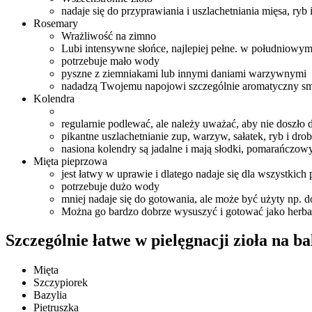
nadaje się do przyprawiania i uszlachetniania mięsa, ry
Rosemary
Wrażliwość na zimno
Lubi intensywne słońce, najlepiej pełne. w południowym 
potrzebuje mało wody
pyszne z ziemniakami lub innymi daniami warzywnymi
nadadzą Twojemu napojowi szczególnie aromatyczny s
Kolendra
regularnie podlewać, ale należy uważać, aby nie doszło 
pikantne uszlachetnianie zup, warzyw, sałatek, ryb i drob
nasiona kolendry są jadalne i mają słodki, pomarańczow
Mięta pieprzowa
jest łatwy w uprawie i dlatego nadaje się dla wszystkich
potrzebuje dużo wody
mniej nadaje się do gotowania, ale może być użyty np.
Można go bardzo dobrze wysuszyć i gotować jako herba
Szczególnie łatwe w pielęgnacji zioła na b
Mięta
Szczypiorek
Bazylia
Pietruszka