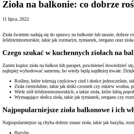
Zioła na balkonie: co dobrze roś
11 lipca, 2022
Zioła świetnie nadają się do uprawy na balkonie lub tarasie, dobrze 
śródziemnomorskie, takie jak rozmaryn, tymianek, oregano oraz zioła
Czego szukać w kuchennych ziołach na balk
Zanim kupisz zioła na balkon lub parapet, powinieneś dowiedzieć się, 
najlepiej wyhodować samemu, bo wtedy będą najdłużej trwałe. Dzięki
Rośliny, które tolerują częściowy cień i słońce jednocześnie, t
Zioła cieniolubne, takie jak dziki czosnek czy rukiew wodna, p
Wiele ziół śródziemnomorskich, a także zioła, które lubią popo
Wymagające słońca zioła, takie jak tymianek, oregano czy rozm
Najpopularniejsze zioła balkonowe i ich wł
Najpopularniejsze są chyba dobrze znane zioła, takie jak bazylia, ro
Bazylia