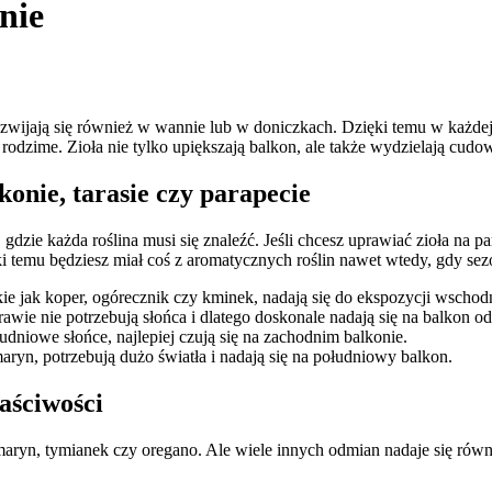
nie
rozwijają się również w wannie lub w doniczkach. Dzięki temu w każdej
 rodzime. Zioła nie tylko upiększają balkon, ale także wydzielają cud
onie, tarasie czy parapecie
gdzie każda roślina musi się znaleźć. Jeśli chcesz uprawiać zioła na p
 temu będziesz miał coś z aromatycznych roślin nawet wtedy, gdy sezo
akie jak koper, ogórecznik czy kminek, nadają się do ekspozycji wschodn
rawie nie potrzebują słońca i dlatego doskonale nadają się na balkon od
łudniowe słońce, najlepiej czują się na zachodnim balkonie.
aryn, potrzebują dużo światła i nadają się na południowy balkon.
aściwości
zmaryn, tymianek czy oregano. Ale wiele innych odmian nadaje się równ