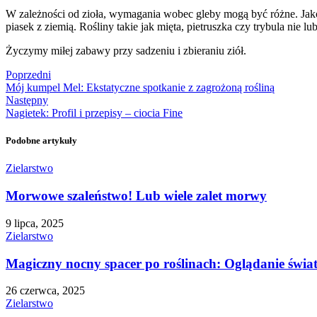
W zależności od zioła, wymagania wobec gleby mogą być różne. Jako
piasek z ziemią. Rośliny takie jak mięta, pietruszka czy trybula nie 
Życzymy miłej zabawy przy sadzeniu i zbieraniu ziół.
Poprzedni
Mój kumpel Mel: Ekstatyczne spotkanie z zagrożoną rośliną
Następny
Nagietek: Profil i przepisy – ciocia Fine
Podobne artykuły
Zielarstwo
Morwowe szaleństwo! Lub wiele zalet morwy
9 lipca, 2025
Zielarstwo
Magiczny nocny spacer po roślinach: Oglądanie świa
26 czerwca, 2025
Zielarstwo