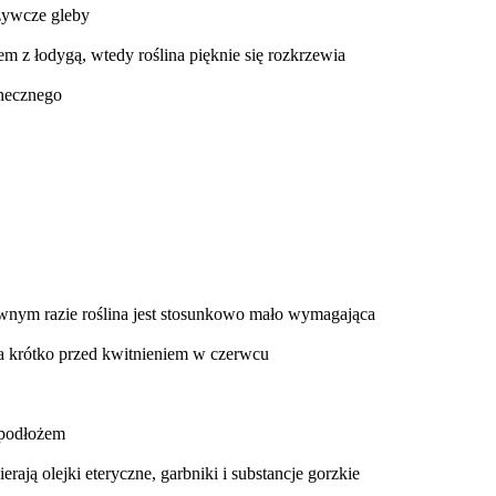
dżywcze gleby
zem z łodygą, wtedy roślina pięknie się rozkrzewia
onecznego
wnym razie roślina jest stosunkowo mało wymagająca
a krótko przed kwitnieniem w czerwcu
 podłożem
ierają olejki eteryczne, garbniki i substancje gorzkie