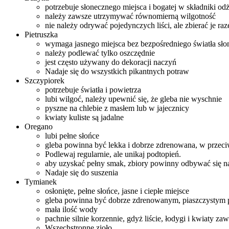
potrzebuje słonecznego miejsca i bogatej w składniki o
należy zawsze utrzymywać równomierną wilgotność
nie należy odrywać pojedynczych liści, ale zbierać je ra
Pietruszka
wymaga jasnego miejsca bez bezpośredniego światła sł
należy podlewać tylko oszczędnie
jest często używany do dekoracji naczyń
Nadaje się do wszystkich pikantnych potraw
Szczypiorek
potrzebuje światła i powietrza
lubi wilgoć, należy upewnić się, że gleba nie wyschnie
pyszne na chlebie z masłem lub w jajecznicy
kwiaty kuliste są jadalne
Oregano
lubi pełne słońce
gleba powinna być lekka i dobrze zdrenowana, w przeci
Podlewaj regularnie, ale unikaj podtopień.
aby uzyskać pełny smak, zbiory powinny odbywać się n
Nadaje się do suszenia
Tymianek
osłonięte, pełne słońce, jasne i ciepłe miejsce
gleba powinna być dobrze zdrenowanym, piaszczystym
mała ilość wody
pachnie silnie korzennie, gdyż liście, łodygi i kwiaty zaw
Wszechstronne zioło