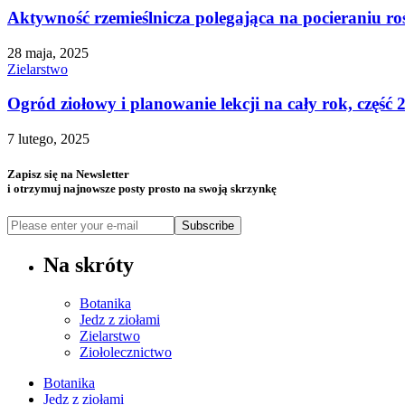
Aktywność rzemieślnicza polegająca na pocieraniu roś
28 maja, 2025
Zielarstwo
Ogród ziołowy i planowanie lekcji na cały rok, część 
7 lutego, 2025
Zapisz się na Newsletter
i otrzymuj najnowsze posty prosto na swoją skrzynkę
Subscribe
Na skróty
Botanika
Jedz z ziołami
Zielarstwo
Ziołolecznictwo
Botanika
Jedz z ziołami