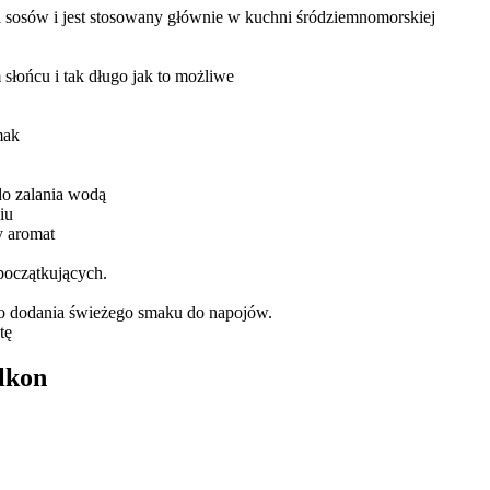
b i sosów i jest stosowany głównie w kuchni śródziemnomorskiej
słońcu i tak długo jak to możliwe
mak
do zalania wodą
iu
y aromat
 początkujących.
 do dodania świeżego smaku do napojów.
tę
alkon